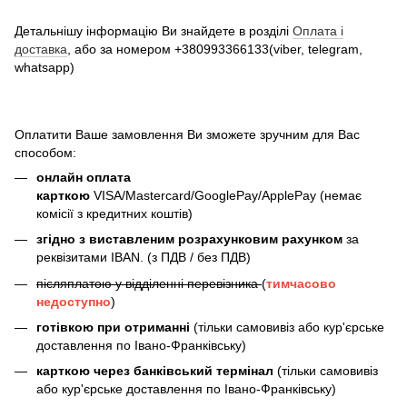
Детальнішу інформацію Ви знайдете в розділі
Оплата і
доставка
, або за номером +380993366133(viber, telegram,
whatsapp)
Оплатити Ваше замовлення Ви зможете зручним для Вас
способом:
онлайн оплата
карткою
VISA/Mastercard/GooglePay/ApplePay (немає
комісії з кредитних коштів)
згідно з виставленим розрахунковим рахунком
за
реквізитами IBAN. (з ПДВ / без ПДВ)
післяплатою у відділенні перевізника
(
тимчасово
недоступно
)
готівкою при отриманні
(тільки самовивіз або кур'єрське
доставлення по Івано-Франківську)
карткою через банківський термінал
(тільки самовивіз
або кур'єрське доставлення по Івано-Франківську)