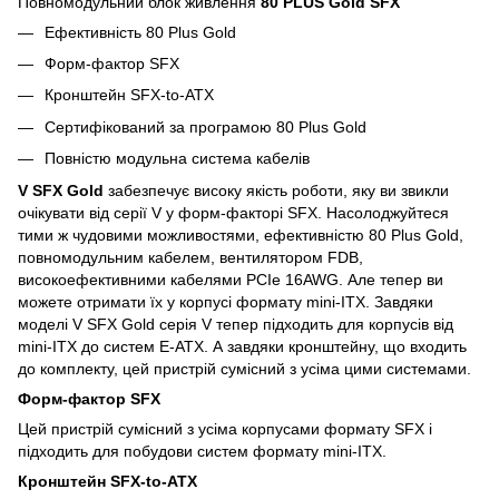
Повномодульний блок живлення
80 PLUS Gold SFX
Ефективність 80 Plus Gold
Форм-фактор SFX
Кронштейн SFX-to-ATX
Сертифікований за програмою 80 Plus Gold
Повністю модульна система кабелів
V SFX Gold
забезпечує високу якість роботи, яку ви звикли
очікувати від серії V у форм-факторі SFX. Насолоджуйтеся
тими ж чудовими можливостями, ефективністю 80 Plus Gold,
повномодульним кабелем, вентилятором FDB,
високоефективними кабелями PCIe 16AWG. Але тепер ви
можете отримати їх у корпусі формату mini-ITX. Завдяки
моделі V SFX Gold серія V тепер підходить для корпусів від
mini-ITX до систем E-ATX. А завдяки кронштейну, що входить
до комплекту, цей пристрій сумісний з усіма цими системами.
Форм-фактор SFX
Цей пристрій сумісний з усіма корпусами формату SFX і
підходить для побудови систем формату mini-ITX.
Кронштейн SFX-to-ATX