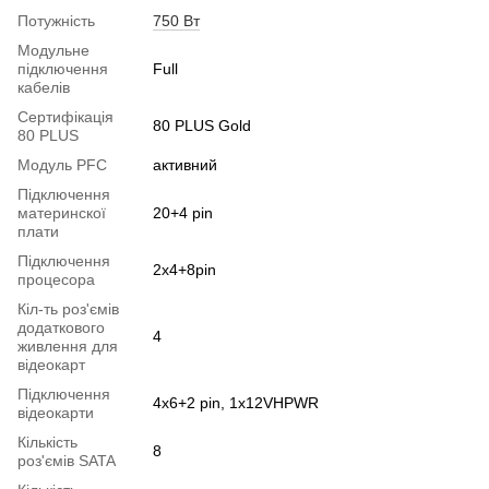
Потужність
750 Вт
Модульне
підключення
Full
кабелів
Сертифікація
80 PLUS Gold
80 PLUS
Модуль PFC
активний
Підключення
материнскої
20+4 pin
плати
Підключення
2x4+8pin
процесора
Кіл-ть роз'ємів
додаткового
4
живлення для
відеокарт
Підключення
4x6+2 pin, 1x12VHPWR
відеокарти
Кількість
8
роз'ємів SATA