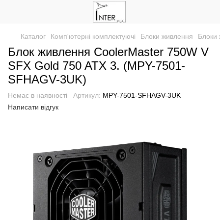
Каталог
Комп'ютерні комплектуючі
Блоки живлення
Блоки 
Блок живлення CoolerMaster 750W V
SFX Gold 750 ATX 3. (MPY-7501-
SFHAGV-3UK)
Немає в наявності
Артикул:
MPY-7501-SFHAGV-3UK
Написати відгук