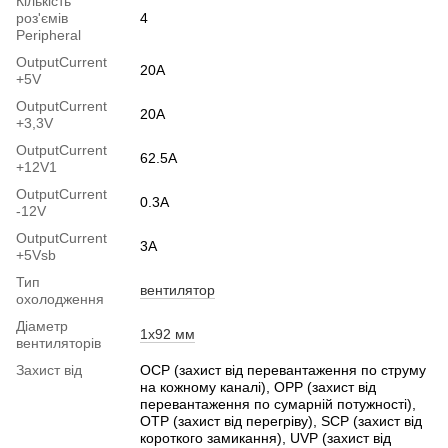
Кількість
роз'ємів
4
Peripheral
OutputСurrent
20A
+5V
OutputСurrent
20A
+3,3V
OutputCurrent
62.5A
+12V1
OutputСurrent
0.3А
-12V
OutputСurrent
3А
+5Vsb
Тип
вентилятор
охолодження
Діаметр
1x92 мм
вентиляторів
Захист від
OCP (захист від перевантаження по струму
на кожному каналі), OPP (захист від
перевантаження по сумарній потужності),
OTP (захист від перегріву), SCP (захист від
короткого замикання), UVP (захист від