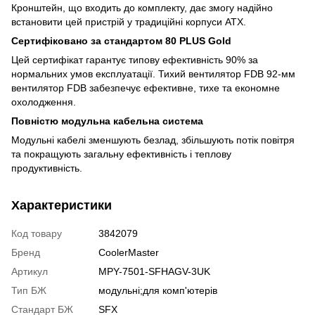
Кронштейн, що входить до комплекту, дає змогу надійно
встановити цей пристрій у традиційні корпуси ATX.
Сертифіковано за стандартом 80 PLUS Gold
Цей сертифікат гарантує типову ефективність 90% за
нормальних умов експлуатації. Тихий вентилятор FDB 92-мм
вентилятор FDB забезпечує ефективне, тихе та економне
охолодження.
Повністю модульна кабельна система
Модульні кабелі зменшують безлад, збільшують потік повітря
та покращують загальну ефективність і теплову
продуктивність.
Характеристики
Код товару
3842079
Бренд
CoolerMaster
Артикул
MPY-7501-SFHAGV-3UK
Тип БЖ
модульні;для комп'ютерів
Стандарт БЖ
SFX