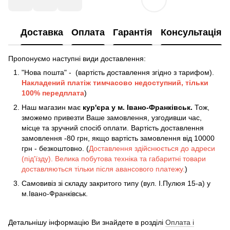
Доставка
Оплата
Гарантія
Консультація
Пропонуємо наступні види доставлення:
"Нова пошта" - (вартість доставлення згідно з тарифом).
Накладений платіж
тимчасово недоступний, тільки
100% передплата
)
Наш магазин має
кур'єра у м. Івано-Франківськ.
Тож,
зможемо привезти Ваше замовлення, узгодивши час,
місце та зручний спосіб оплати. Вартість доставлення
замовлення -80 грн, якщо вартість замовлення від 10000
грн - безкоштовно. (
Доставлення здійснюється до адреси
(під'їзду). Велика побутова техніка та габаритні товари
доставляються тільки після авансового платежу.
)
Самовивіз зі складу закритого типу (вул. І.Пулюя 15-а) у
м.Івано-Франківськ.
Детальнішу інформацію Ви знайдете в розділі
Оплата і