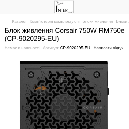
Каталог
Комп'ютерні комплектуючі
Блоки живлення
Блоки 
Блок живлення Corsair 750W RM750e
(CP-9020295-EU)
Немає в наявності
Артикул:
CP-9020295-EU
Написати відгук