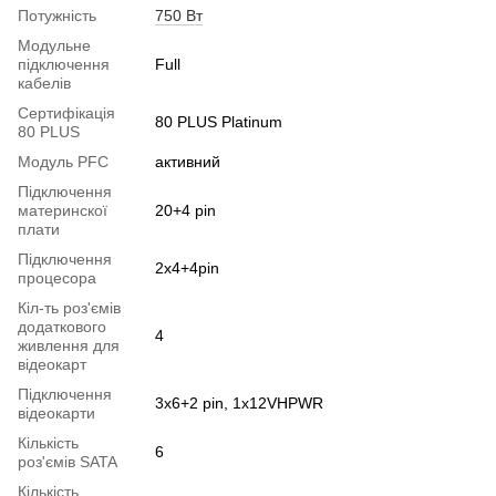
Потужність
750 Вт
Модульне
підключення
Full
кабелів
Сертифікація
80 PLUS Platinum
80 PLUS
Модуль PFC
активний
Підключення
материнскої
20+4 pin
плати
Підключення
2x4+4pin
процесора
Кіл-ть роз'ємів
додаткового
4
живлення для
відеокарт
Підключення
3x6+2 pin, 1x12VHPWR
відеокарти
Кількість
6
роз'ємів SATA
Кількість