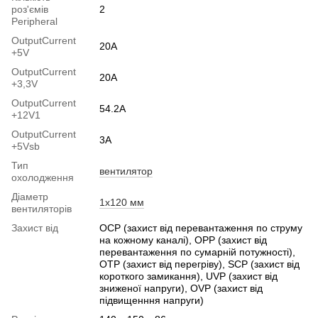
роз'ємів
2
Peripheral
OutputСurrent
20A
+5V
OutputСurrent
20A
+3,3V
OutputCurrent
54.2A
+12V1
OutputСurrent
3А
+5Vsb
Тип
вентилятор
охолодження
Діаметр
1x120 мм
вентиляторів
Захист від
OCP (захист від перевантаження по струму
на кожному каналі), OPP (захист від
перевантаження по сумарній потужності),
OTP (захист від перегріву), SCP (захист від
короткого замикання), UVP (захист від
зниженої напруги), OVP (захист від
підвищенння напруги)