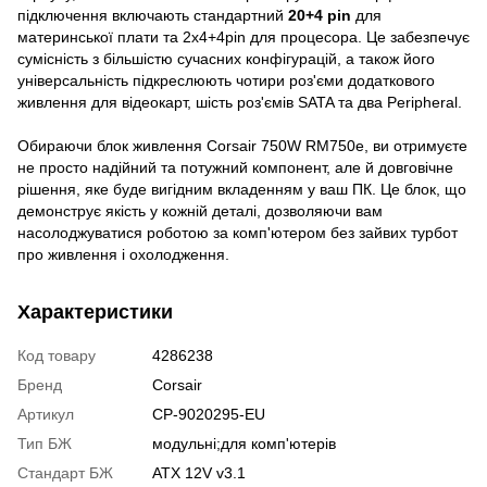
підключення включають стандартний
20+4 pin
для
материнської плати та 2x4+4pin для процесора. Це забезпечує
сумісність з більшістю сучасних конфігурацій, а також його
універсальність підкреслюють чотири роз'єми додаткового
живлення для відеокарт, шість роз'ємів SATA та два Peripheral.
Обираючи блок живлення Corsair 750W RM750e, ви отримуєте
не просто надійний та потужний компонент, але й довговічне
рішення, яке буде вигідним вкладенням у ваш ПК. Це блок, що
демонструє якість у кожній деталі, дозволяючи вам
насолоджуватися роботою за комп'ютером без зайвих турбот
про живлення і охолодження.
Характеристики
Код товару
4286238
Бренд
Corsair
Артикул
CP-9020295-EU
Тип БЖ
модульні;для комп'ютерів
Стандарт БЖ
ATX 12V v3.1