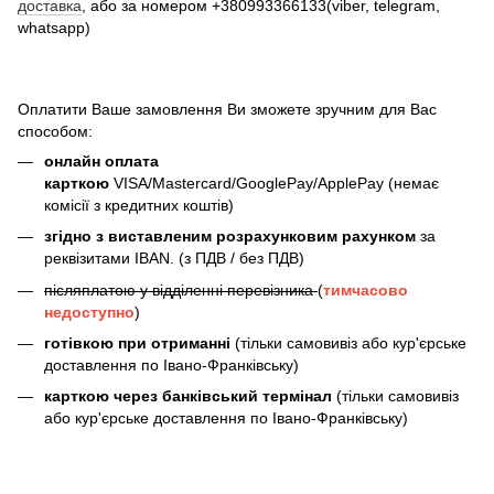
доставка
, або за номером +380993366133(viber, telegram,
whatsapp)
Оплатити Ваше замовлення Ви зможете зручним для Вас
способом:
онлайн оплата
карткою
VISA/Mastercard/GooglePay/ApplePay (немає
комісії з кредитних коштів)
згідно з виставленим розрахунковим рахунком
за
реквізитами IBAN. (з ПДВ / без ПДВ)
післяплатою у відділенні перевізника
(
тимчасово
недоступно
)
готівкою при отриманні
(тільки самовивіз або кур'єрське
доставлення по Івано-Франківську)
карткою через банківський термінал
(тільки самовивіз
або кур'єрське доставлення по Івано-Франківську)