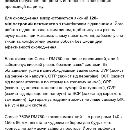
режимі очікування, що робить його однією з найкращих
пропозицій на ринку.
Для охолодження використовується якісний
120-
міліметровий вентилятор
з гвинтівковим підшипником. Його
робота підлаштована таким чином, щоб знижувати рівень
шуму навіть при максимальному навантаженні, забезпечуючи
тихий та комфортний режим роботи без шкоди для
ефективності охолодження.
Блок живлення Corsair RM750e не лише ефективний, але й
забезпечує високий рівень безпеки вашої системи. Він
обладнаний усіма найнеобхіднішими
захистами
: UVP (захист
від зниженої напруги), OTP (захист від перегріву), OCP (захист
від перевантаження по струму на кожному каналі), OPP
(захист від перевантаження по сумарній потужності), OVP
(захист від підвищення напруги) та SCP (захист від короткого
замикання). Це гарантує надійний захист не лише самому БЖ,
а й усій вашій системі.
Corsair 750W RM750e також компактний — з розмірами 140 х
150 х 86 мм, він стане чудовим вибором для будь-якого
корпусу, не займаючи зайвого простору. Його інтерфейси