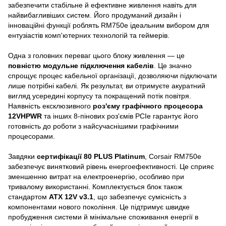
забезпечити стабільне й ефективне живлення навіть для
найвибагливіших систем. Його продуманий дизайн і
інноваційні функції роблять RM750e ідеальним вибором для
ентузіастів комп'ютерних технологій та геймерів.
Одна з головних переваг цього блоку живлення — це
повністю модульне підключення кабелів
. Це значно
спрощує процес кабельної організації, дозволяючи підключати
лише потрібні кабелі. Як результат, ви отримуєте акуратний
вигляд усередині корпусу та покращений потік повітря.
Наявність ексклюзивного
роз'єму графічного процесора
12VHPWR
та інших 8-пінових роз'ємів PCIe гарантує його
готовність до роботи з найсучаснішими графічними
процесорами.
Завдяки
сертифікації 80 PLUS Platinum
, Corsair RM750e
забезпечує винятковий рівень енергоефективності. Це сприяє
зменшенню витрат на електроенергію, особливо при
тривалому використанні. Комплектується блок також
стандартом
ATX 12V v3.1
, що забезпечує сумісність з
компонентами нового покоління. Це підтримує швидке
пробудження системи й мінімальне споживання енергії в