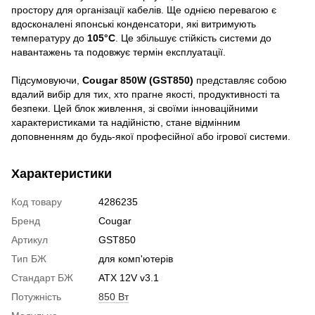
простору для організації кабелів. Ще однією перевагою є
вдосконалені японські конденсатори, які витримують
температуру до
105°C
. Це збільшує стійкість системи до
навантажень та подовжує термін експлуатації.
Підсумовуючи,
Cougar 850W (GST850)
представляє собою
вдалий вибір для тих, хто прагне якості, продуктивності та
безпеки. Цей блок живлення, зі своїми інноваційними
характеристиками та надійністю, стане відмінним
доповненням до будь-якої професійної або ігрової системи.
Характеристики
Код товару
4286235
Бренд
Cougar
Артикул
GST850
Тип БЖ
для комп'ютерів
Стандарт БЖ
ATX 12V v3.1
Потужність
850 Вт