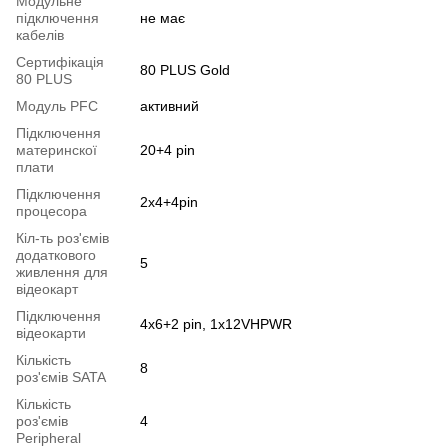
Модульне
підключення
не має
кабелів
Сертифікація
80 PLUS Gold
80 PLUS
Модуль PFC
активний
Підключення
материнскої
20+4 pin
плати
Підключення
2x4+4pin
процесора
Кіл-ть роз'ємів
додаткового
5
живлення для
відеокарт
Підключення
4x6+2 pin, 1x12VHPWR
відеокарти
Кількість
8
роз'ємів SATA
Кількість
роз'ємів
4
Peripheral