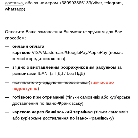
доставка
, або за номером +380993366133(viber, telegram,
whatsapp)
Оплатити Ваше замовлення Ви зможете зручним для Вас
способом:
онлайн оплата
карткою
VISA/Mastercard/GooglePay/ApplePay (немає
комісії з кредитних коштів)
згідно з виставленим розрахунковим рахунком
за
реквізитами IBAN. (з ПДВ / без ПДВ)
післяплатою у відділенні перевізника
(
тимчасово
недоступно
)
готівкою при отриманні
(тільки самовивіз або кур'єрське
доставлення по Івано-Франківську)
карткою через банківський термінал
(тільки самовивіз
або кур'єрське доставлення по Івано-Франківську)