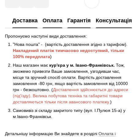
Доставка
Оплата
Гарантія
Консультація
Пропонуємо наступні види доставлення:
"Нова пошта" - (вартість доставлення згідно з тарифом).
Накладений платіж
тимчасово недоступний, тільки
100% передплата
)
Наш магазин має
кур'єра у м. Івано-Франківськ.
Тож,
зможемо привезти Ваше замовлення, узгодивши час,
місце та зручний спосіб оплати. Вартість доставлення
замовлення -80 грн, якщо вартість замовлення від 10000
грн - безкоштовно. (
Доставлення здійснюється до адреси
(під'їзду). Велика побутова техніка та габаритні товари
доставляються тільки після авансового платежу.
)
Самовивіз зі складу закритого типу (вул. І.Пулюя 15-а) у
м.Івано-Франківськ.
Детальнішу інформацію Ви знайдете в розділі
Оплата і