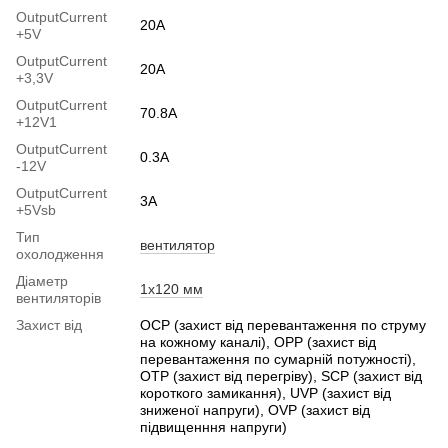
OutputСurrent
20A
+5V
OutputСurrent
20A
+3,3V
OutputCurrent
70.8A
+12V1
OutputСurrent
0.3А
-12V
OutputСurrent
3А
+5Vsb
Тип
вентилятор
охолодження
Діаметр
1x120 мм
вентиляторів
Захист від
OCP (захист від перевантаження по струму
на кожному каналі), OPP (захист від
перевантаження по сумарній потужності),
OTP (захист від перегріву), SCP (захист від
короткого замикання), UVP (захист від
зниженої напруги), OVP (захист від
підвищенння напруги)