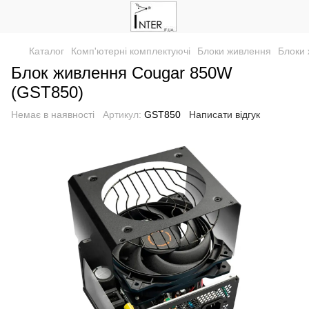
Каталог
Комп'ютерні комплектуючі
Блоки живлення
Блоки
Блок живлення Cougar 850W
(GST850)
Немає в наявності
Артикул:
GST850
Написати відгук