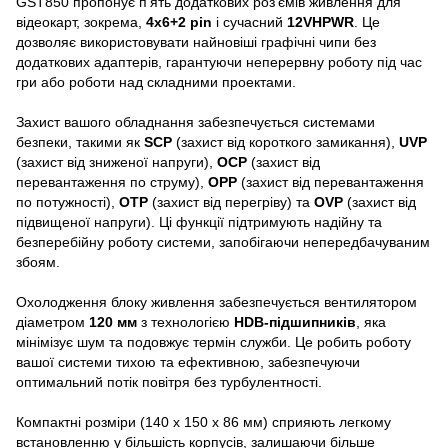
GST850 пропонує п’ять додаткових роз’ємів живлення для
відеокарт, зокрема,
4x6+2 pin
і сучасний
12VHPWR
. Це
дозволяє використовувати найновіші графічні чипи без
додаткових адаптерів, гарантуючи неперервну роботу під час
гри або роботи над складними проектами.
Захист вашого обладнання забезпечується системами
безпеки, такими як
SCP
(захист від короткого замикання),
UVP
(захист від зниженої напруги),
OCP
(захист від
перевантаження по струму),
OPP
(захист від перевантаження
по потужності),
OTP
(захист від перегріву) та
OVP
(захист від
підвищеної напруги). Ці функції підтримують надійну та
безперебійну роботу системи, запобігаючи непередбачуваним
збоям.
Охолодження блоку живлення забезпечується вентилятором
діаметром
120 мм
з технологією
HDB-підшипників
, яка
мінімізує шум та подовжує термін служби. Це робить роботу
вашої системи тихою та ефективною, забезпечуючи
оптимальний потік повітря без турбулентності.
Компактні розміри (140 х 150 х 86 мм) сприяють легкому
встановленню у більшість корпусів, залишаючи більше