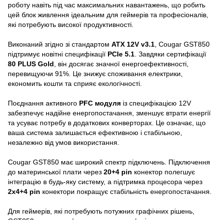
роботу навіть під час максимальних навантажень, що робить
цей блок живлення ідеальним для геймерів та професіоналів,
які потребують високої продуктивності.
Виконаний згідно зі стандартом
ATX 12V v3.1
, Cougar GST850
підтримує новітні специфікації
PCIe 5.1
. Завдяки сертифікації
80 PLUS Gold
, він досягає значної енергоефективності,
перевищуючи 91%. Це знижує споживання електрики,
економить кошти та сприяє екологічності.
Поєднання активного
PFC модуля
із специфікацією 12V
забезпечує надійне енергопостачання, зменшує втрати енергії
та усуває потребу в додаткових конверторах. Це означає, що
ваша система залишається ефективною і стабільною,
незалежно від умов використання.
Cougar GST850 має широкий спектр підключень. Підключення
до материнської плати через
20+4 pin
конектор полегшує
інтеграцію в будь-яку систему, а підтримка процесора через
2x4+4 pin
конектори покращує стабільність енергопостачання.
Для геймерів, які потребують потужних графічних рішень,