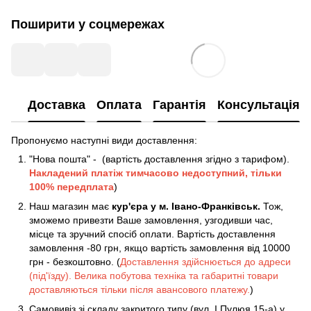
Поширити у соцмережах
Доставка
Оплата
Гарантія
Консультація
Пропонуємо наступні види доставлення:
"Нова пошта" - (вартість доставлення згідно з тарифом).
Накладений платіж
тимчасово недоступний, тільки
100% передплата
)
Наш магазин має
кур'єра у м. Івано-Франківськ.
Тож,
зможемо привезти Ваше замовлення, узгодивши час,
місце та зручний спосіб оплати. Вартість доставлення
замовлення -80 грн, якщо вартість замовлення від 10000
грн - безкоштовно. (
Доставлення здійснюється до адреси
(під'їзду). Велика побутова техніка та габаритні товари
доставляються тільки після авансового платежу.
)
Самовивіз зі складу закритого типу (вул. І.Пулюя 15-а) у