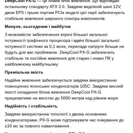
DeepCool PX-G
— це новий блок живлення, що відповідає
останньому стандарту ATX 3.0. Завдяки виділеній шині 12V,
двом EPS і трьом портам PCIe моделі цієї серії забезпечують
стабільне живлення широкого спектра компонентів.
Минуле, сьогодення і майбутнє
З можливістю забезпечення втричі більшої загальної
потужності графічного процесора і вдвічі більшої загальної
потужності системи за 0,1 мсек, перепади напруги більше не
будуть для вас проблемою. DeepCool PX-G забезпечить
стабільне та постійне живлення для старих і нових ПК у
найближчому майбутньому.
Преміальна якість
Надійне живлення забезпечується завдяки використанню
повноцінних японських конденсаторів 105C. Завдяки високій
якості складання блока живлення DeepCool PX-G
працюватиме на висотах до 5000 метрів над рівнем моря.
Надійність і стабільність
Завдяки використанню топології з двома основними
конденсаторами, PX-G може підтримувати час очікування до
≥16 мс за повного навантаження.