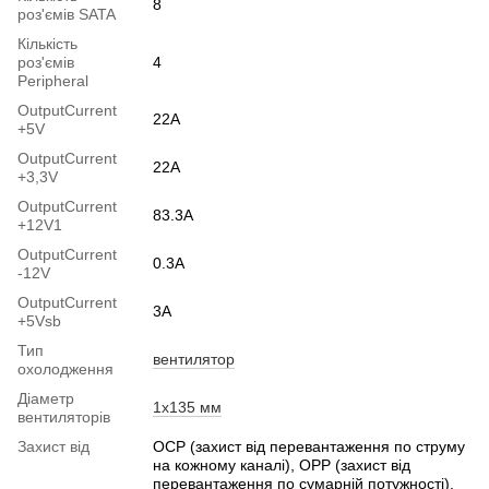
8
роз'ємів SATA
Кількість
роз'ємів
4
Peripheral
OutputСurrent
22A
+5V
OutputСurrent
22A
+3,3V
OutputCurrent
83.3A
+12V1
OutputСurrent
0.3А
-12V
OutputСurrent
3А
+5Vsb
Тип
вентилятор
охолодження
Діаметр
1x135 мм
вентиляторів
Захист від
OCP (захист від перевантаження по струму
на кожному каналі), OPP (захист від
перевантаження по сумарній потужності),