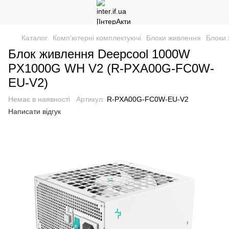
Каталог
Комп'ютерні комплектуючі
Блоки живлення
Блоки 
Блок живлення Deepcool 1000W
PX1000G WH V2 (R-PXA00G-FC0W-
EU-V2)
Немає в наявності
Артикул:
R-PXA00G-FC0W-EU-V2
Написати відгук