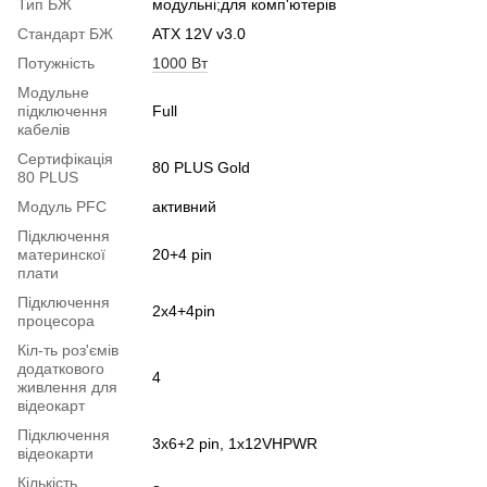
Тип БЖ
модульні;для комп'ютерів
Стандарт БЖ
ATX 12V v3.0
Потужність
1000 Вт
Модульне
підключення
Full
кабелів
Сертифікація
80 PLUS Gold
80 PLUS
Модуль PFC
активний
Підключення
материнскої
20+4 pin
плати
Підключення
2x4+4pin
процесора
Кіл-ть роз'ємів
додаткового
4
живлення для
відеокарт
Підключення
3x6+2 pin, 1x12VHPWR
відеокарти
Кількість