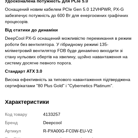
Удосконалена потужність для PCIe 5.0
Оснащений новим кабелем PCIe Gen 5.0 12VHPWR, PX-G
забезпечує потужність до 600 Вт для енергоємних графічних
процесорів.
Від статики до динаміки
DeepCool PX-G оснащений можливістю перемикання в режим
роботи без вентилятора. У гібридному режимі 135-
міліметровий вентилятор FDB буде динамічно виходити зі
стану нульових обертів на хвилину, щойно навантаження на
систему досягне певного порога.
Стандарт ATX 3.0
Висока ефективність за типового навантаження підтверджена
сертифікатами "80 Plus Gold" і "Cybernetics Platinum".
Характеристики
Код товару
4133257
Бренд
Deepcool
Артикул
R-PXA00G-FC0W-EU-V2