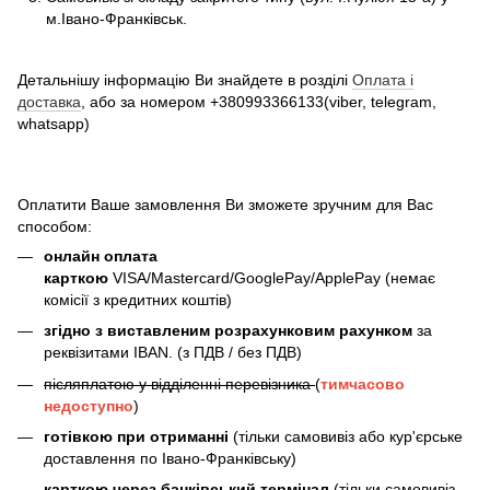
м.Івано-Франківськ.
Детальнішу інформацію Ви знайдете в розділі
Оплата і
доставка
, або за номером +380993366133(viber, telegram,
whatsapp)
Оплатити Ваше замовлення Ви зможете зручним для Вас
способом:
онлайн оплата
карткою
VISA/Mastercard/GooglePay/ApplePay (немає
комісії з кредитних коштів)
згідно з виставленим розрахунковим рахунком
за
реквізитами IBAN. (з ПДВ / без ПДВ)
післяплатою у відділенні перевізника
(
тимчасово
недоступно
)
готівкою при отриманні
(тільки самовивіз або кур'єрське
доставлення по Івано-Франківську)
карткою через банківський термінал
(тільки самовивіз