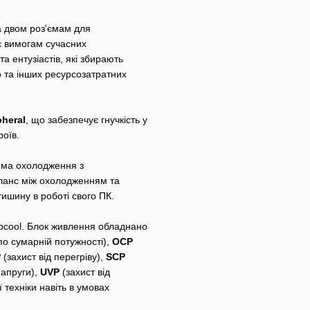
 двом роз'ємам для
є вимогам сучасних
а ентузіастів, які збирають
ео та інших ресурсозатратних
pheral
, що забезпечує гнучкість у
роїв.
тема охолодження з
аланс між охолодженням та
тишину в роботі свого ПК.
pcool. Блок живлення обладнано
по сумарній потужності),
OCP
P
(захист від перегріву),
SCP
напруги),
UVP
(захист від
 техніки навіть в умовах