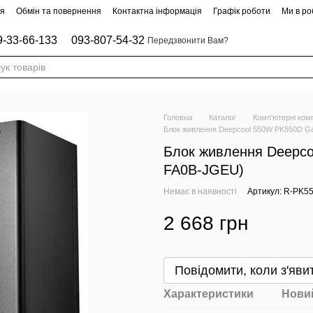
ня
Обмін та повернення
Контактна інформація
Графік роботи
Ми в роб
9-33-66-133
093-807-54-32
Передзвонити Вам?
Головна
Каталог
Комп'ютерні ком
Блок живлення Deepcool 550W PK550D G
Блок живлення Deepc
FA0B-JGEU)
Немає в наявності
Артикул: R-PK5
2 668 грн
Повідомити, коли з'яви
Характеристики
Новий