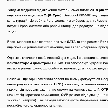
Завдяки підтримці підключення материнської плати
24+8 pin
та
підключення відеокарт
2x(6+2pin)
, Deepcool PK550D відповіда
конфігурацій. Це робить його ідеальним вибором для геймерів т
потужні ігрові системи або робочі станції для редагування від
задач.
Блок живлення має шестеро роз'ємів
SATA
та три роз'єми
Peri
підключенні різноманітних накопичувачів і периферійних прист
Однією з ключових особливостей цієї моделі є ефективна сис
вентилятором діаметром 120 мм
. Він забезпечує чудовий б
низьким рівнем шуму, що особливо важливо для тих, хто цінує 
Безпека
- ще один важливий аспект на якому фокусується Dee
цілим рядом систем захисту:
OPP
(захист від перевантаження 
(захист від перевантаження по струму на кожному каналі),
OT
(захист від короткого замикання),
OVP
(захист від підвищення 
зниженої напруги). Такі заходи забезпечують збереження вашої
нестабільного електропостачання.