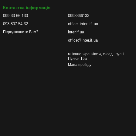
Контактна інформація
099-33-66-133
0993366133
093-807-54-32
office_inter_if_ua
inter.if.ua
Передзвонити Вам?
office@inter.if.ua
м. Івано-Франківськ, склад - вул. І.
Пулюя 15а
Мапа проїзду