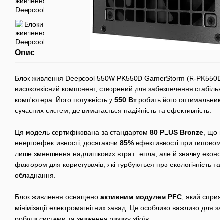
Опис
Блок живлення Deepcool 550W PK550D GamerStorm (R-PK550D
високоякісний компонент, створений для забезпечення стабіль
комп'ютера. Його потужність у
550 Вт
робить його оптимальним
сучасних систем, де вимагається надійність та ефективність.
Ця модель сертифікована за стандартом
80 PLUS Bronze
, що 
енергоефективності, досягаючи
85%
ефективності при типовом
лише зменшення надлишкових втрат тепла, але й значну еконо
фактором для користувачів, які турбуються про екологічність та
обладнання.
Блок живлення оснащено
активним модулем PFC
, який сприя
мінімізації електромагнітних завад. Це особливо важливо для
роботи системи та зниження ризику збоїв.