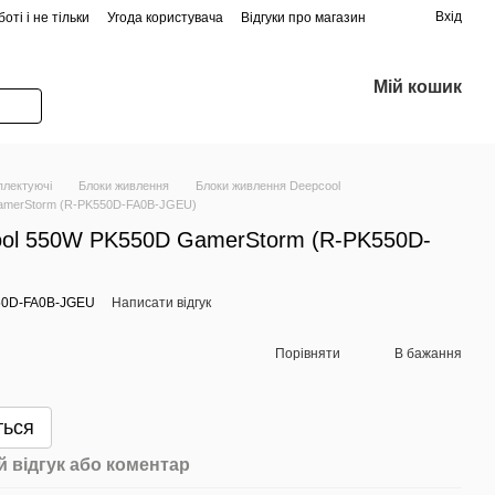
Вхід
оті і не тільки
Угода користувача
Відгуки про магазин
Мій кошик
плектуючі
Блоки живлення
Блоки живлення Deepcool
amerStorm (R-PK550D-FA0B-JGEU)
ool 550W PK550D GamerStorm (R-PK550D-
50D-FA0B-JGEU
Написати відгук
Порівняти
В бажання
ться
 відгук або коментар