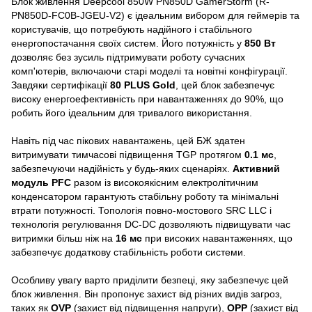
Блок живлення Deepcool 850W PN850D GamerStorm (R-
PN850D-FC0B-JGEU-V2) є ідеальним вибором для геймерів та
користувачів, що потребують надійного і стабільного
енергопостачання своїх систем. Його потужність у
850 Вт
дозволяє без зусиль підтримувати роботу сучасних
комп'ютерів, включаючи старі моделі та новітні конфігурації.
Завдяки сертифікації
80 PLUS Gold
, цей блок забезпечує
високу енергоефективність при навантаженнях до 90%, що
робить його ідеальним для тривалого використання.
Навіть під час пікових навантажень, цей БЖ здатен
витримувати тимчасові підвищення TGP протягом
0.1 мс
,
забезпечуючи надійність у будь-яких сценаріях.
Активний
модуль PFC
разом із високоякісним електролітичним
конденсатором гарантують стабільну роботу та мінімальні
втрати потужності. Топологія повно-мостового SRC LLC і
технологія регулювання DC-DC дозволяють підвищувати час
витримки більш ніж на
16 мс
при високих навантаженнях, що
забезпечує додаткову стабільність роботи системи.
Особливу увагу варто приділити безпеці, яку забезпечує цей
блок живлення. Він пропонує захист від різних видів загроз,
таких як
OVP
(захист від підвищення напруги),
OPP
(захист від