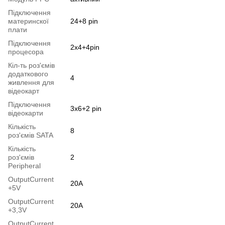
Підключення
материнскої
24+8 pin
плати
Підключення
2x4+4pin
процесора
Кіл-ть роз'ємів
додаткового
4
живлення для
відеокарт
Підключення
3x6+2 pin
відеокарти
Кількість
8
роз'ємів SATA
Кількість
роз'ємів
2
Peripheral
OutputСurrent
20A
+5V
OutputСurrent
20A
+3,3V
OutputCurrent