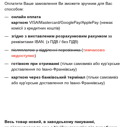
Оплатити Ваше замовлення Ви зможете зручним для Вас
способом:
онлайн оплата
карткою
VISA/Mastercard/GooglePay/ApplePay (немає
комісії з кредитних коштів)
згідно з виставленим розрахунковим рахунком
за
реквізитами IBAN. (з ПДВ / без ПДВ)
післяплатою у відділенні перевізника
(
тимчасово
недоступно
)
готівкою при отриманні
(тільки самовивіз або кур'єрське
доставлення по Івано-Франківську)
карткою через банківський термінал
(тільки самовивіз
або кур'єрське доставлення по Івано-Франківську)
Весь товар новий, в заводському пакуванні,