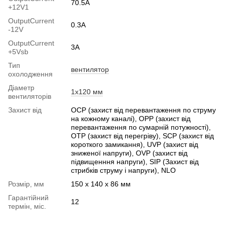
70.5A
+12V1
OutputСurrent
0.3А
-12V
OutputСurrent
3А
+5Vsb
Тип
вентилятор
охолодження
Діаметр
1x120 мм
вентиляторів
Захист від
OCP (захист від перевантаження по струму
на кожному каналі), OPP (захист від
перевантаження по сумарній потужності),
OTP (захист від перегріву), SCP (захист від
короткого замикання), UVP (захист від
зниженої напруги), OVP (захист від
підвищенння напруги), SIP (Захист від
стрибків струму і напруги), NLO
Розмір, мм
150 х 140 х 86 мм
Гарантійний
12
термін, міс.