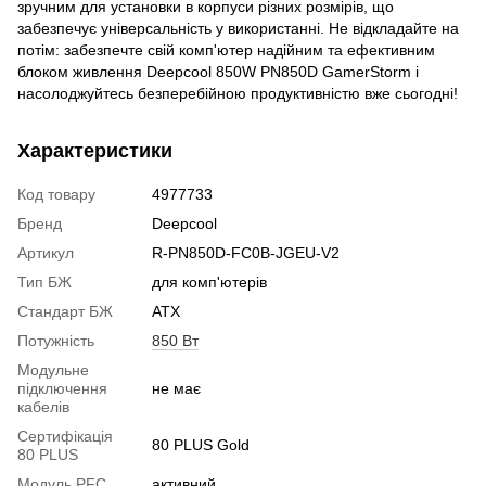
зручним для установки в корпуси різних розмірів, що
забезпечує універсальність у використанні. Не відкладайте на
потім: забезпечте свій комп'ютер надійним та ефективним
блоком живлення Deepcool 850W PN850D GamerStorm і
насолоджуйтесь безперебійною продуктивністю вже сьогодні!
Характеристики
Код товару
4977733
Бренд
Deepcool
Артикул
R-PN850D-FC0B-JGEU-V2
Тип БЖ
для комп'ютерів
Стандарт БЖ
ATX
Потужність
850 Вт
Модульне
підключення
не має
кабелів
Сертифікація
80 PLUS Gold
80 PLUS
Модуль PFC
активний