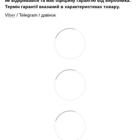
не відкривався та має офіційну гарантію від виробника.
Термін гарантії вказаний в характеристиках товару.
V
iber
/ Telegram / дзвінок