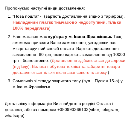
Пропонуємо наступні види доставлення:
"Нова пошта" - (вартість доставлення згідно з тарифом).
Накладений платіж
тимчасово недоступний, тільки
100% передплата
)
Наш магазин має
кур'єра у м. Івано-Франківськ.
Тож,
зможемо привезти Ваше замовлення, узгодивши час,
місце та зручний спосіб оплати. Вартість доставлення
замовлення -80 грн, якщо вартість замовлення від 10000
грн - безкоштовно. (
Доставлення здійснюється до адреси
(під'їзду). Велика побутова техніка та габаритні товари
доставляються тільки після авансового платежу.
)
Самовивіз зі складу закритого типу (вул. І.Пулюя 15-а) у
м.Івано-Франківськ.
Детальнішу інформацію Ви знайдете в розділі
Оплата і
доставка
, або за номером +380993366133(viber, telegram,
whatsapp)