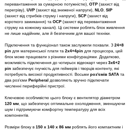
перевантаження за сумарною потужністю),
OTP
(захист від
перегріву),
UVP
(захист від зниженої напруги),
NLO
,
SIP
(захист від стрибків струму і напруги),
SCP
(захист від
короткого замикання) та
OCP
(захист від перевантаження
струму на кожному каналі). Ці системи роблять блок живлення
не лише надійним, але й безпечним для вашої техніки.
Підключення та функціонал також заслужили похвали. З
24+8
pin
для материнської плати та
2x4+4pin
для процесора, цей
блок може працювати з різними конфігураціями. Додатково,
можливість підключення до чотирьох відеокарт через
3x6+2
pin
забезпечує гнучкість для геймерів і творців контенту, які
потребують високої продуктивності. Восьми
роз'ємів SATA
та
два роз'єми
Peripheral
дозволяють зручно підключати
численні периферійні пристрої.
Ключовою особливістю цього блоку є вентилятор діаметром
120 мм
, що забезпечує оптимальне охолодження, зменшуючи
шум і підтримуючи комфортну температуру для всіх
компонентів.
Розміри блоку в
150 х 140 х 86 мм
роблять його компактним і