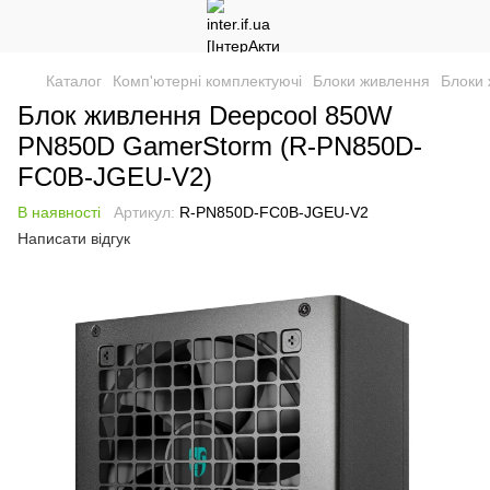
Каталог
Комп'ютерні комплектуючі
Блоки живлення
Блоки 
Блок живлення Deepcool 850W
PN850D GamerStorm (R-PN850D-
FC0B-JGEU-V2)
В наявності
Артикул:
R-PN850D-FC0B-JGEU-V2
Написати відгук