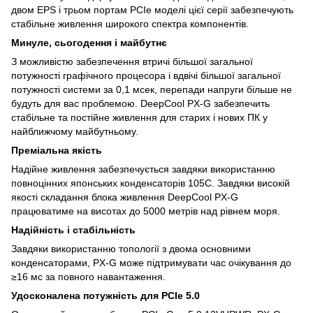
двом EPS і трьом портам PCIe моделі цієї серії забезпечують
стабільне живлення широкого спектра компонентів.
Минуле, сьогодення і майбутнє
З можливістю забезпечення втричі більшої загальної
потужності графічного процесора і вдвічі більшої загальної
потужності системи за 0,1 мсек, перепади напруги більше не
будуть для вас проблемою. DeepCool PX-G забезпечить
стабільне та постійне живлення для старих і нових ПК у
найближчому майбутньому.
Преміальна якість
Надійне живлення забезпечується завдяки використанню
повноцінних японських конденсаторів 105C. Завдяки високій
якості складання блока живлення DeepCool PX-G
працюватиме на висотах до 5000 метрів над рівнем моря.
Надійність і стабільність
Завдяки використанню топології з двома основними
конденсаторами, PX-G може підтримувати час очікування до
≥16 мс за повного навантаження.
Удосконалена потужність для PCIe 5.0