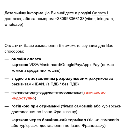
Детальнішу інформацію Ви знайдете в розділі
Оплата і
доставка
, або за номером +380993366133(viber, telegram,
whatsapp)
Оплатити Ваше замовлення Ви зможете зручним для Вас
способом:
онлайн оплата
карткою
VISA/Mastercard/GooglePay/ApplePay (немає
комісії з кредитних коштів)
згідно з виставленим розрахунковим рахунком
за
реквізитами IBAN. (з ПДВ / без ПДВ)
післяплатою у відділенні перевізника
(
тимчасово
недоступно
)
готівкою при отриманні
(тільки самовивіз або кур'єрське
доставлення по Івано-Франківську)
карткою через банківський термінал
(тільки самовивіз
або кур'єрське доставлення по Івано-Франківську)