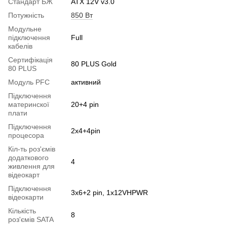
Стандарт БЖ
ATX 12V v3.0
Потужність
850 Вт
Модульне
підключення
Full
кабелів
Сертифікація
80 PLUS Gold
80 PLUS
Модуль PFC
активний
Підключення
материнскої
20+4 pin
плати
Підключення
2x4+4pin
процесора
Кіл-ть роз'ємів
додаткового
4
живлення для
відеокарт
Підключення
3x6+2 pin, 1x12VHPWR
відеокарти
Кількість
8
роз'ємів SATA