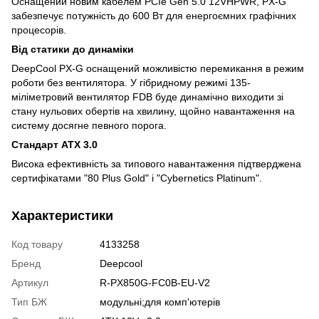
Оснащений новим кабелем PCIe Gen 5.0 12VHPWR, PX-G
забезпечує потужність до 600 Вт для енергоємних графічних
процесорів.
Від статики до динаміки
DeepCool PX-G оснащений можливістю перемикання в режим
роботи без вентилятора. У гібридному режимі 135-
міліметровий вентилятор FDB буде динамічно виходити зі
стану нульових обертів на хвилину, щойно навантаження на
систему досягне певного порога.
Стандарт ATX 3.0
Висока ефективність за типового навантаження підтверджена
сертифікатами "80 Plus Gold" і "Cybernetics Platinum".
Характеристики
Код товару
4133258
Бренд
Deepcool
Артикул
R-PX850G-FC0B-EU-V2
Тип БЖ
модульні;для комп'ютерів