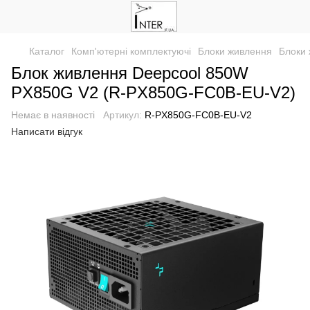
Каталог
Комп'ютерні комплектуючі
Блоки живлення
Блоки 
Блок живлення Deepcool 850W
PX850G V2 (R-PX850G-FC0B-EU-V2)
Немає в наявності
Артикул:
R-PX850G-FC0B-EU-V2
Написати відгук