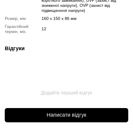
короткого замикання), UVP (захист від
зниженої напруги), OVP (захист від
підвищенння напруги)
Розмір, мм
160 x 150 x 86 мм
Гарантійний
12
термін, міс.
Відгуки
Додайте перший відгук
Написати відгук