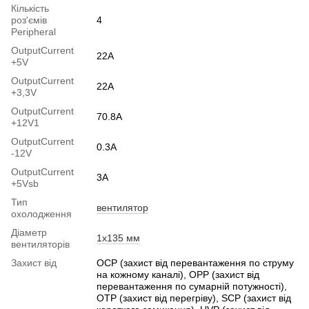
Кількість
роз'ємів
4
Peripheral
OutputСurrent
22A
+5V
OutputСurrent
22A
+3,3V
OutputCurrent
70.8A
+12V1
OutputСurrent
0.3А
-12V
OutputСurrent
3А
+5Vsb
Тип
вентилятор
охолодження
Діаметр
1x135 мм
вентиляторів
Захист від
OCP (захист від перевантаження по струму
на кожному каналі), OPP (захист від
перевантаження по сумарній потужності),
OTP (захист від перегріву), SCP (захист від