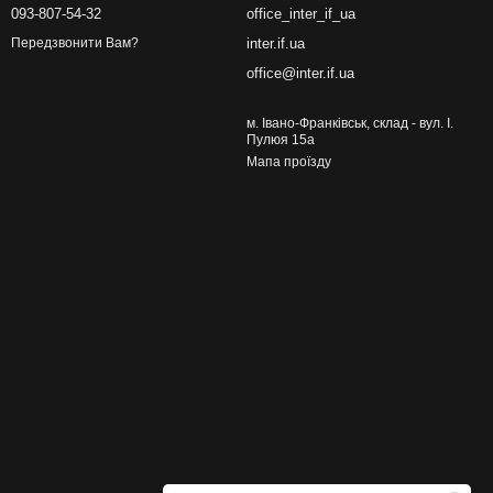
093-807-54-32
office_inter_if_ua
inter.if.ua
Передзвонити Вам?
office@inter.if.ua
м. Івано-Франківськ, склад - вул. І.
Пулюя 15а
Мапа проїзду