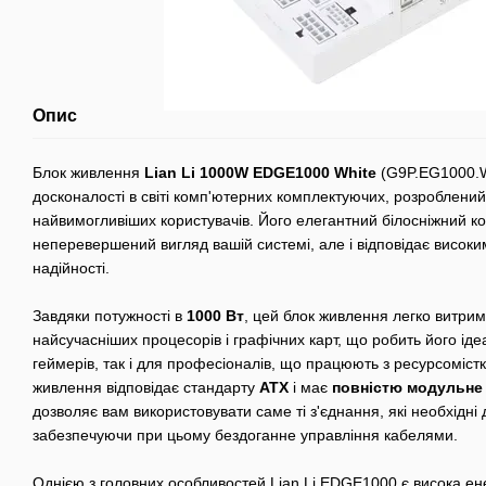
Опис
Блок живлення
Lian Li 1000W EDGE1000 White
(G9P.EG1000.W
досконалості в світі комп'ютерних комплектуючих, розроблени
найвимогливіших користувачів. Його елегантний білосніжний ко
неперевершений вигляд вашій системі, але і відповідає висок
надійності.
Завдяки потужності в
1000 Вт
, цей блок живлення легко витри
найсучасніших процесорів і графічних карт, що робить його ід
геймерів, так і для професіоналів, що працюють з ресурсоміс
живлення відповідає стандарту
ATX
і має
повністю модульне
дозволяє вам використовувати саме ті з'єднання, які необхідні
забезпечуючи при цьому бездоганне управління кабелями.
Однією з головних особливостей Lian Li EDGE1000 є висока ен