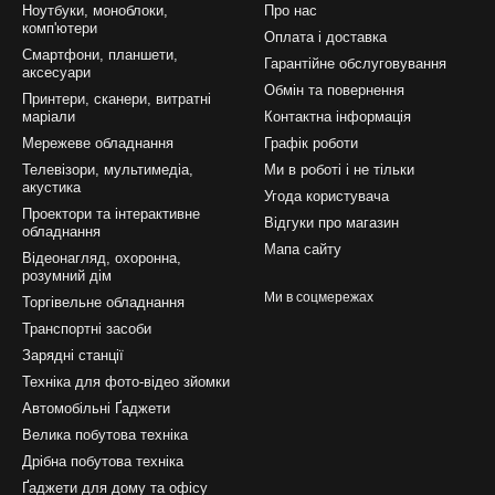
Ноутбуки, моноблоки,
Про нас
комп'ютери
Оплата і доставка
Смартфони, планшети,
Гарантійне обслуговування
аксесуари
Обмін та повернення
Принтери, сканери, витратні
маріали
Контактна інформація
Мережеве обладнання
Графік роботи
Телевізори, мультимедіа,
Ми в роботі і не тільки
акустика
Угода користувача
Проектори та інтерактивне
Відгуки про магазин
обладнання
Мапа сайту
Відеонагляд, охоронна,
розумний дім
Ми в соцмережах
Торгівельне обладнання
Транспортні засоби
Зарядні станції
Техніка для фото-відео зйомки
Автомобільні Ґаджети
Велика побутова техніка
Дрібна побутова техніка
Ґаджети для дому та офісу