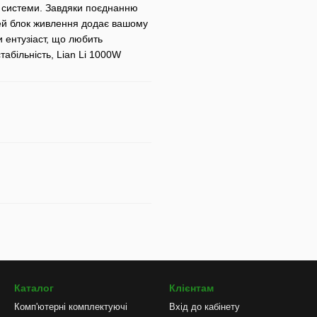
ї системи. Завдяки поєднанню
цей блок живлення додає вашому
и ентузіаст, що любить
абільність, Lian Li 1000W
Каталог
Клієнтам
Комп'ютерні комплектуючі
Вхід до кабінету