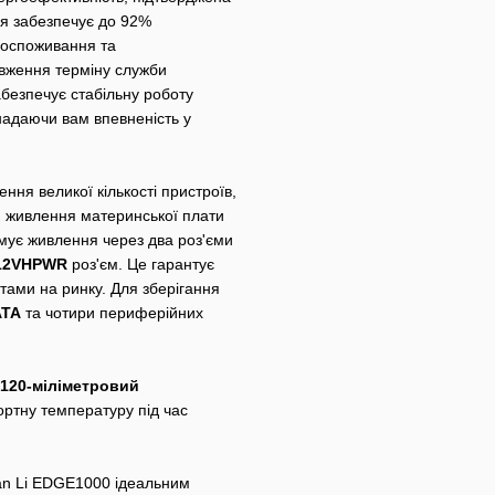
ня забезпечує до 92%
госпоживання та
овження терміну служби
абезпечує стабільну роботу
 надаючи вам впевненість у
ння великої кількості пристроїв,
 живлення материнської плати
мує живлення через два роз'єми
12VHPWR
роз'єм. Це гарантує
тами на ринку. Для зберігання
ATA
та чотири периферійних
120-міліметровий
ортну температуру під час
ian Li EDGE1000 ідеальним