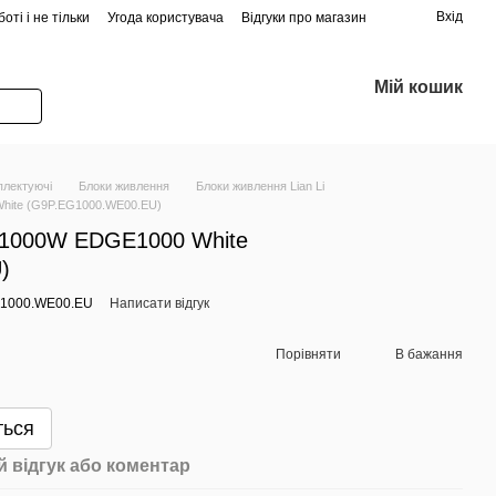
Вхід
оті і не тільки
Угода користувача
Відгуки про магазин
Мій кошик
плектуючі
Блоки живлення
Блоки живлення Lian Li
White (G9P.EG1000.WE00.EU)
i 1000W EDGE1000 White
)
G1000.WE00.EU
Написати відгук
Порівняти
В бажання
ться
 відгук або коментар