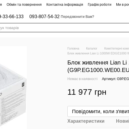
ня
Обмін та повернення
Контактна інформація
Графік роботи
Ми в роб
9-33-66-133
093-807-54-32
Передзвонити Вам?
Головна
Каталог
Комп'ютерні ком
Блок живлення Lian Li 1000W EDGE1000 
Блок живлення Lian L
(G9P.EG1000.WE00.EU
Немає в наявності
Артикул: G9P.E
11 977 грн
Повідомити, коли з'яви
Характеристики
Новий