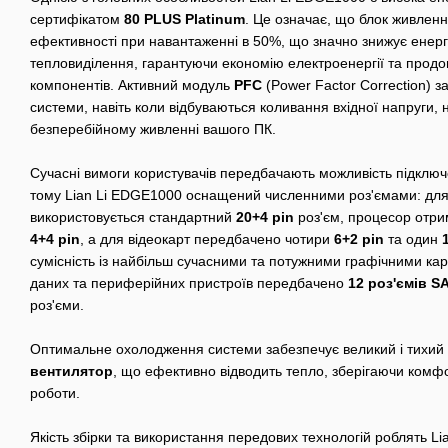
сертифікатом
80 PLUS Platinum
. Це означає, що блок живлен
ефективності при навантаженні в 50%, що значно знижує енер
тепловиділення, гарантуючи економію електроенергії та прод
компонентів. Активний модуль
PFC
(Power Factor Correction) з
системи, навіть коли відбуваються коливання вхідної напруги,
безперебійному живленні вашого ПК.
Сучасні вимоги користувачів передбачають можливість підключе
тому Lian Li EDGE1000 оснащений численними роз'ємами: для
використовується стандартний
20+4 pin
роз'єм, процесор отри
4+4 pin
, а для відеокарт передбачено чотири
6+2 pin
та один
сумісність із найбільш сучасними та потужними графічними кар
даних та периферійних пристроїв передбачено
12 роз'ємів S
роз'єми.
Оптимальне охолодження системи забезпечує великий і тихий
вентилятор
, що ефективно відводить тепло, зберігаючи комф
роботи.
Якість збірки та використання передових технологій роблять L