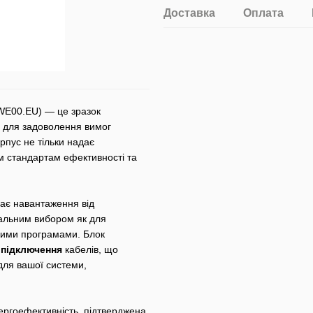
Доставка
Оплата
E00.EU) — це зразок
й для задоволення вимог
рпус не тільки надає
им стандартам ефективності та
має навантаження від
еальним вибором як для
ткими програмами. Блок
 підключення
кабелів, що
 для вашої системи,
ергоефективність, підтверджена