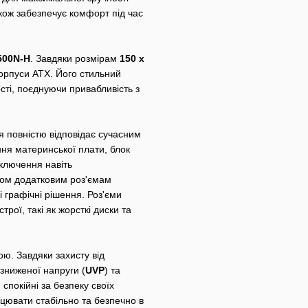
кож забезпечує комфорт під час
500N-H
. Завдяки розмірам
150 x
корпуси ATX. Його стильний
ті, поєднуючи привабливість з
 повністю відповідає сучасним
ня материнської плати, блок
ключення навіть
вом додатковим роз'ємам
 графічні рішення. Роз'єми
рої, такі як жорсткі диски та
ю. Завдяки захисту від
, зниженої напруги (
UVP
) та
 спокійні за безпеку своїх
цювати стабільно та безпечно в