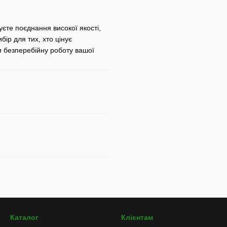
уєте поєднання високої якості,
бір для тих, хто цінує
чи безперебійну роботу вашої
Каталог
Клієнтам