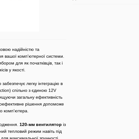
ковою надійністю та
я вашої комп'ютерної системи.
бором для як початківців, так і
сів у якості.
о забезпечує легку інтеграцію в
ction) спільно з єдиною 12V
вищуючи загальну ефективність
ргоефективне рішення допоможе
го комп'ютера.
лодження.
120-мм вентилятор
із
ий тепловий режим навіть під
для максимальної зручності