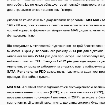
при роботі. Це не лише збільшує термін служби пристрою, а та
довготривалого використання комп'ютера.
Дизайн та компактність є додатковими перевагами
MSI MAG A
140 x 86 мм
, блок живлення легко встановлюється в системні 
чорний корпус із фірмовими візерунками MAG додає елегантнос
функціональністю.
Що стосується можливостей підключення, то цей блок живлення
вимогам. Окрім універсального роз'єму
20+4 pin
для підключен
живлення містить
2x4+4 pin
для процесора, що забезпечує під
найвимогливіших CPU. Завдяки
1x6+2 pin
для відеокарти та д
живлення, ви можете забезпечити енергією навіть найпотужніші
SATA, Peripheral та FDD
дозволяють підключати додаткові прист
приводи, без зайвих зусиль.
MSI MAG A500N-H
також відзначається високорівневою безпеко
перевантаження по струму (
OCP
), короткого замикання (
SCP
)
перевантаження по сумарній потужності (
OPP
), ви можете бути
компонентів. Ці функції гарантують, що ваша система буде пра