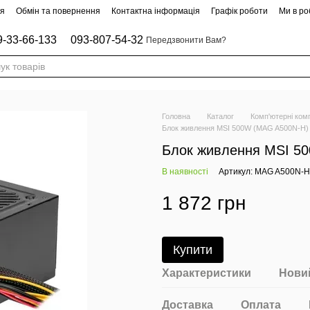
ня
Обмін та повернення
Контактна інформація
Графік роботи
Ми в роб
9-33-66-133
093-807-54-32
Передзвонити Вам?
Головна
Каталог
Комп'ютерні ком
Блок живлення MSI 500W (MAG A500N-H)
Блок живлення MSI 5
В наявності
Артикул: MAG A500N-H
1 872 грн
Купити
Характеристики
Новий
Доставка
Оплата