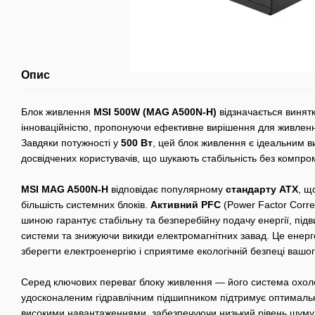
Опис
Блок живлення
MSI 500W (MAG A500N-H)
відзначається винят
інноваційністю, пропонуючи ефективне вирішення для живленн
Завдяки потужності у
500 Вт
, цей блок живлення є ідеальним ви
досвідчених користувачів, що шукають стабільність без компромі
MSI MAG A500N-H
відповідає популярному
стандарту ATX
, щ
більшість системних блоків.
Активний PFC
(Power Factor Corre
шиною гарантує стабільну та безперебійну подачу енергії, під
системи та знижуючи викиди електромагнітних завад. Це ене
зберегти електроенергію і сприятиме екологічній безпеці вашо
Серед ключових переваг блоку живлення — його система охо
удосконаленим гідравлічним підшипником підтримує оптимальн
високими навантаженнями, забезпечуючи низький рівень шуму 