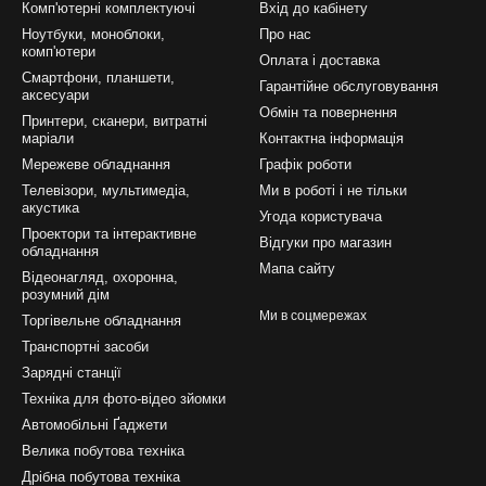
Комп'ютерні комплектуючі
Вхід до кабінету
Ноутбуки, моноблоки,
Про нас
комп'ютери
Оплата і доставка
Смартфони, планшети,
Гарантійне обслуговування
аксесуари
Обмін та повернення
Принтери, сканери, витратні
маріали
Контактна інформація
Мережеве обладнання
Графік роботи
Телевізори, мультимедіа,
Ми в роботі і не тільки
акустика
Угода користувача
Проектори та інтерактивне
Відгуки про магазин
обладнання
Мапа сайту
Відеонагляд, охоронна,
розумний дім
Ми в соцмережах
Торгівельне обладнання
Транспортні засоби
Зарядні станції
Техніка для фото-відео зйомки
Автомобільні Ґаджети
Велика побутова техніка
Дрібна побутова техніка