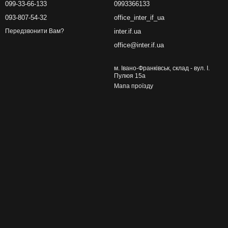
099-33-66-133
0993366133
093-807-54-32
office_inter_if_ua
inter.if.ua
Передзвонити Вам?
office@inter.if.ua
м. Івано-Франківськ, склад - вул. І.
Пулюя 15а
Мапа проїзду