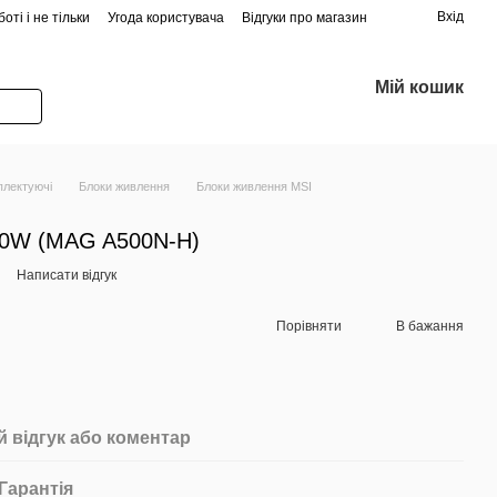
Вхід
оті і не тільки
Угода користувача
Відгуки про магазин
Мій кошик
плектуючі
Блоки живлення
Блоки живлення MSI
00W (MAG A500N-H)
Написати відгук
Порівняти
В бажання
 відгук або коментар
Гарантія