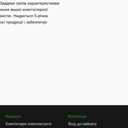
 Завдяки своїм характеристикам
влення вашої комп'ютерної
ністю. Надається 5-річна
єї продукції і забезпечує
Каталог
Клієнтам
Комп'ютерні комплектуючі
Вхід до кабінету