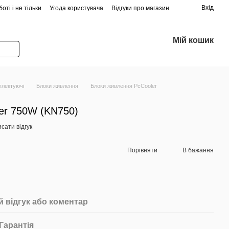
Вхід
оті і не тільки
Угода користувача
Відгуки про магазин
Мій кошик
плектуючі
Блоки живлення
Блоки живлення PcCooler
er 750W (KN750)
сати відгук
Порівняти
В бажання
 відгук або коментар
Гарантія