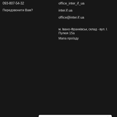
093-807-54-32
office_inter_if_ua
inter.if.ua
Передзвонити Вам?
office@inter.if.ua
м. Івано-Франківськ, склад - вул. І.
Пулюя 15а
Мапа проїзду