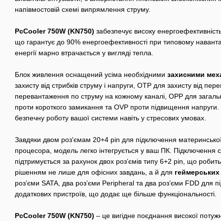
напівмостовій схемі випрямлення струму.
PcCooler 750W (KN750)
забезпечує високу енергоефективність
що гарантує до 90% енергоефективності при типовому навант
енергії марно втрачається у вигляді тепла.
Блок живлення оснащений усіма необхідними
захисними мех
захисту від стрибків струму і напруги, OTP для захисту від пер
перевантаження по струму на кожному каналі, OPP для загал
проти короткого замикання та OVP проти підвищення напруги. 
безпечну роботу вашої системи навіть у стресових умовах.
Завдяки двом роз'ємам 20+4 pin для підключення материнської
процесора, модель легко інтегрується у ваш ПК. Підключення с
підтримується за рахунок двох роз’ємів типу 6+2 pin, що роби
рішенням не лише для офісних завдань, а й для
геймерських
роз’єми SATA, два роз’єми Peripheral та два роз’єми FDD для 
додаткових пристроїв, що додає ще більше функціональності.
PcCooler 750W (KN750)
– це вигідне поєднання високої потужно