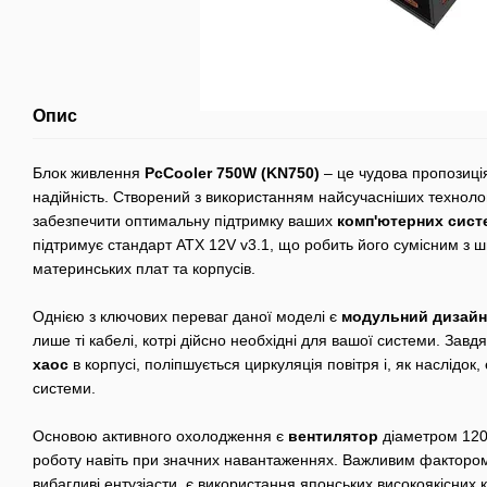
Опис
Блок живлення
PcCooler 750W (KN750)
– це чудова пропозиція
надійність. Створений з використанням найсучасніших технолог
забезпечити оптимальну підтримку ваших
комп'ютерних сист
підтримує стандарт ATX 12V v3.1, що робить його сумісним з 
материнських плат та корпусів.
Однією з ключових переваг даної моделі є
модульний дизайн
лише ті кабелі, котрі дійсно необхідні для вашої системи. Зав
хаос
в корпусі, поліпшується циркуляція повітря і, як наслідо
системи.
Основою активного охолодження є
вентилятор
діаметром 120
роботу навіть при значних навантаженнях. Важливим фактором
вибагливі ентузіасти, є використання японських високоякісних 