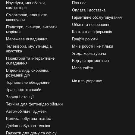
Ноутбуки, моноблоки,
Про нас
комп'ютери
Оплата і доставка
Смартфони, планшети,
Гарантійне обслуговування
аксесуари
Обмін та повернення
Принтери, сканери, витратні
маріали
Контактна інформація
Мережеве обладнання
Графік роботи
Телевізори, мультимедіа,
Ми в роботі і не тільки
акустика
Угода користувача
Проектори та інтерактивне
Відгуки про магазин
обладнання
Мапа сайту
Відеонагляд, охоронна,
розумний дім
Ми в соцмережах
Торгівельне обладнання
Транспортні засоби
Зарядні станції
Техніка для фото-відео зйомки
Автомобільні Ґаджети
Велика побутова техніка
Дрібна побутова техніка
Ґаджети для дому та офісу