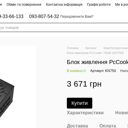
ня
Обмін та повернення
Контактна інформація
Графік роботи
Ми в роб
9-33-66-133
093-807-54-32
Передзвонити Вам?
Головна
Каталог
Комп'ютерні ком
Блок живлення PcCooler 750W (KN750)
Блок живлення PcCool
В наявності
Артикул: KN750
Напи
3 671 грн
Купити
Характеристики
Новий
Доставка
Оплата