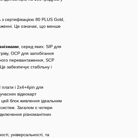
 з сертифікацією 80 PLUS Gold,
аженні. Це означає, що менше
анізмами
, серед яких: SIP для
егріву, OCP для запобігання
ьного перевантаження, SCP
Це забезпечує стабільну і
 плати і 2x4+4pin для
учасних відеокарт
ть цей блок живлення ідеальним
систем. Загалом є чотири
підключення різноманітних
сті, універсальності, та