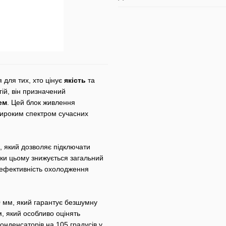
 для тих, хто цінує
якість
та
ій, він призначений
ем
. Цей блок живлення
широким спектром сучасних
, який дозволяє підключати
дяки цьому знижується загальний
к, ефективність охолодження
 мм, який гарантує безшумну
, який особливо оцінять
конденсаторів на 105 градусів у