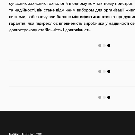
сучасних захисних технологій в одному компактному пристрої.
та надійності, він стане відмінним вибором для організації жи
системи, забезпечуючи баланс між
ефективністю
та продуктив
гарантія, яка підкреслює впевненість виробника у надійності сво
довгострокову стабільність і довговічність.
Будні:
10:00–17:00