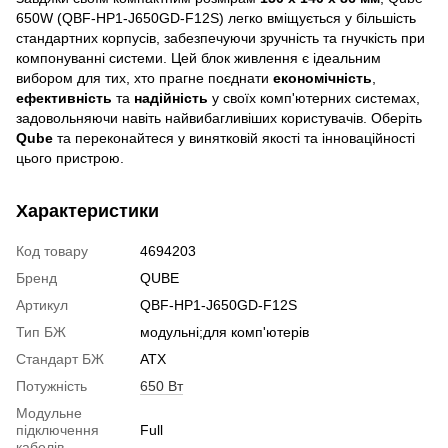
650W (QBF-HP1-J650GD-F12S) легко вміщується у більшість
стандартних корпусів, забезпечуючи зручність та гнучкість при
компонуванні системи. Цей блок живлення є ідеальним
вибором для тих, хто прагне поєднати
економічність
,
ефективність
та
надійність
у своїх комп'ютерних системах,
задовольняючи навіть найвибагливіших користувачів. Оберіть
Qube
та переконайтеся у винятковій якості та інноваційності
цього пристрою.
Характеристики
Код товару
4694203
Бренд
QUBE
Артикул
QBF-HP1-J650GD-F12S
Тип БЖ
модульні;для комп'ютерів
Стандарт БЖ
ATX
Потужність
650 Вт
Модульне
підключення
Full
кабелів