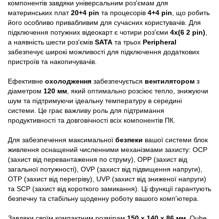
компонентів завдяки універсальним роз'ємам для
материнських плат
20+4 pin
та процесорів
4+4 pin
, що робить
його особливо привабливим для сучасних користувачів. Для
підключення потужних відеокарт є чотири роз'єми
4x(6 2 pin)
,
а наявність шести роз'ємів
SATA
та трьох
Peripheral
забезпечує широкі можливості для підключення додаткових
пристроїв та накопичувачів.
Ефективне
охолодження
забезпечується
вентилятором
з
діаметром
120 мм
, який оптимально розсіює тепло, знижуючи
шум та підтримуючи ідеальну температуру в середині
системи. Це грає важливу роль для підтримання
продуктивності та довговічності всіх компонентів ПК.
Для забезпечення максимальної
безпеки
вашої системи блок
живлення оснащений численними механізмами захисту: OCP
(захист від перевантаження по струму), OPP (захист від
загальної потужності), OVP (захист від підвищення напруги),
OTP (захист від перегріву), UVP (захист від зниженої напруги)
та SCP (захист від короткого замикання). Ці функції гарантують
безпечну та стабільну щоденну роботу вашого комп'ютера.
Завдяки своїм компактним розмірам
150 x 140 x 86 мм
, Qube