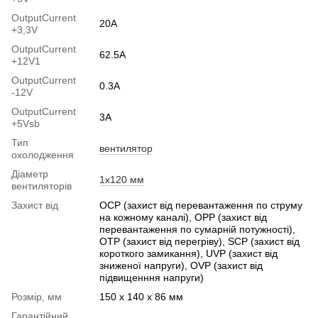
OutputСurrent
20A
+3,3V
OutputCurrent
62.5A
+12V1
OutputСurrent
0.3А
-12V
OutputСurrent
3А
+5Vsb
Тип
вентилятор
охолодження
Діаметр
1x120 мм
вентиляторів
Захист від
OCP (захист від перевантаження по струму
на кожному каналі), OPP (захист від
перевантаження по сумарній потужності),
OTP (захист від перегріву), SCP (захист від
короткого замикання), UVP (захист від
зниженої напруги), OVP (захист від
підвищенння напруги)
Розмір, мм
150 x 140 x 86 мм
Гарантійний