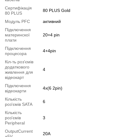
Сертифікація
80 PLUS Gold
80 PLUS
Модуль PFC
активний
Підключення
материнскої
20+4 pin
плати
Підключення
4+4pin
процесора
Кіл-ть роз'ємів
додаткового
4
живлення для
відеокарт
Підключення
4x(6 2pin)
відеокарти
Кількість
6
роз'ємів SATA
Кількість
роз'ємів
3
Peripheral
OutputСurrent
20A
+5V