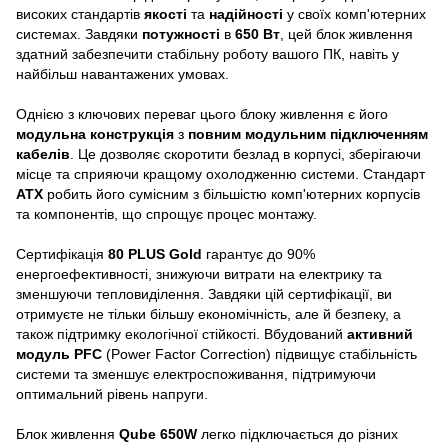
високих стандартів
якості
та
надійності
у своїх комп'ютерних
системах. Завдяки
потужності
в
650 Вт
, цей блок живлення
здатний забезпечити стабільну роботу вашого ПК, навіть у
найбільш навантажених умовах.
Однією з ключових переваг цього блоку живлення є його
модульна конструкція
з
повним модульним підключенням
кабелів
. Це дозволяє скоротити безлад в корпусі, зберігаючи
місце та сприяючи кращому охолодженню системи. Стандарт
ATX
робить його сумісним з більшістю комп'ютерних корпусів
та компонентів, що спрощує процес монтажу.
Сертифікація
80 PLUS Gold
гарантує до 90%
енергоефективності, знижуючи витрати на електрику та
зменшуючи тепловиділення. Завдяки цій сертифікації, ви
отримуєте не тільки більшу економічність, але й безпеку, а
також підтримку екологічної стійкості. Вбудований
активний
модуль PFC
(Power Factor Correction) підвищує стабільність
системи та зменшує електроспоживання, підтримуючи
оптимальний рівень напруги.
Блок живлення
Qube 650W
легко підключається до різних