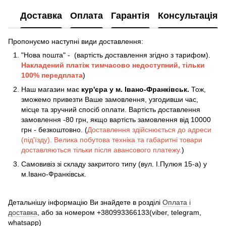
Доставка
Оплата
Гарантія
Консультація
Пропонуємо наступні види доставлення:
"Нова пошта" - (вартість доставлення згідно з тарифом).
Накладений платіж
тимчасово недоступний, тільки
100% передплата
)
Наш магазин має
кур'єра у м. Івано-Франківськ.
Тож,
зможемо привезти Ваше замовлення, узгодивши час,
місце та зручний спосіб оплати. Вартість доставлення
замовлення -80 грн, якщо вартість замовлення від 10000
грн - безкоштовно. (
Доставлення здійснюється до адреси
(під'їзду). Велика побутова техніка та габаритні товари
доставляються тільки після авансового платежу.
)
Самовивіз зі складу закритого типу (вул. І.Пулюя 15-а) у
м.Івано-Франківськ.
Детальнішу інформацію Ви знайдете в розділі
Оплата і
доставка
, або за номером +380993366133(viber, telegram,
whatsapp)