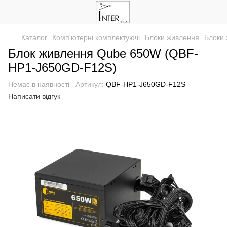
Каталог
Комп'ютерні комплектуючі
Блоки живлення
Блоки
Блок живлення Qube 650W (QBF-
HP1-J650GD-F12S)
Немає в наявності
Артикул:
QBF-HP1-J650GD-F12S
Написати відгук