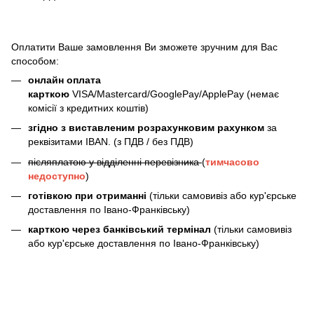
Оплатити Ваше замовлення Ви зможете зручним для Вас
способом:
онлайн оплата
карткою
VISA/Mastercard/GooglePay/ApplePay (немає
комісії з кредитних коштів)
згідно з виставленим розрахунковим рахунком
за
реквізитами IBAN. (з ПДВ / без ПДВ)
післяплатою у відділенні перевізника
(
тимчасово
недоступно
)
готівкою при отриманні
(тільки самовивіз або кур'єрське
доставлення по Івано-Франківську)
карткою через банківський термінал
(тільки самовивіз
або кур'єрське доставлення по Івано-Франківську)