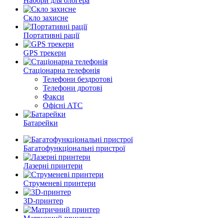
Набори для блогера
Скло захисне
Портативні рації
GPS трекери
Стаціонарна телефонія
Телефони бездротові
Телефони дротові
Факси
Офісні АТС
Батарейки
Багатофункціональні пристрої
Лазерні принтери
Струменеві принтери
3D-принтер