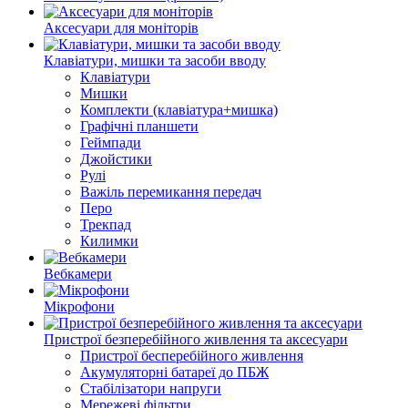
Аксесуари для моніторів
Клавіатури, мишки та засоби вводу
Клавіатури
Мишки
Комплекти (клавіатура+мишка)
Графічні планшети
Геймпади
Джойстики
Рулі
Важіль перемикання передач
Перо
Трекпад
Килимки
Вебкамери
Мікрофони
Пристрої безперебійного живлення та аксесуари
Пристрої бесперебійного живлення
Акумуляторні батареї до ПБЖ
Стабілізатори напруги
Мережеві фільтри