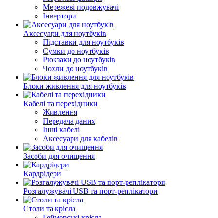
Мережеві подовжувачі
Інвертори
Аксесуари для ноутбуків
Підставки для ноутбуків
Сумки до ноутбуків
Рюкзаки до ноутбуків
Чохли до ноутбуків
Блоки живлення для ноутбуків
Кабелі та перехідники
Живлення
Передача даних
Інші кабелі
Аксесуари для кабелів
Засоби для очищення
Кардрідери
Розгалужувачі USB та порт-реплікатори
Столи та крісла
Геймерські крісла