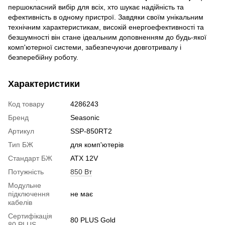
першокласний вибір для всіх, хто шукає надійність та
ефективність в одному пристрої. Завдяки своїм унікальним
технічним характеристикам, високій енергоефективності та
безшумності він стане ідеальним доповненням до будь-якої
комп'ютерної системи, забезпечуючи довготривалу і
безперебійну роботу.
Характеристики
Код товару
4286243
Бренд
Seasonic
Артикул
SSP-850RT2
Тип БЖ
для комп'ютерів
Стандарт БЖ
ATX 12V
Потужність
850 Вт
Модульне
підключення
не має
кабелів
Сертифікація
80 PLUS Gold
80 PLUS