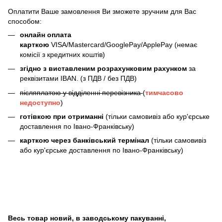
Оплатити Ваше замовлення Ви зможете зручним для Вас
способом:
онлайн оплата
карткою
VISA/Mastercard/GooglePay/ApplePay (немає
комісії з кредитних коштів)
згідно з виставленим розрахунковим рахунком
за
реквізитами IBAN. (з ПДВ / без ПДВ)
післяплатою у відділенні перевізника
(
тимчасово
недоступно
)
готівкою при отриманні
(тільки самовивіз або кур'єрське
доставлення по Івано-Франківську)
карткою через банківський термінал
(тільки самовивіз
або кур'єрське доставлення по Івано-Франківську)
Весь товар новий, в заводському пакуванні,