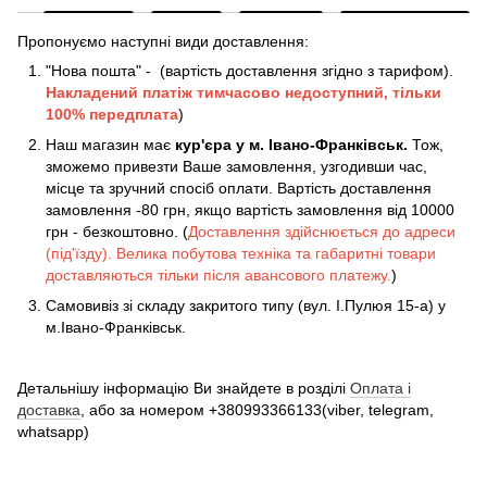
Пропонуємо наступні види доставлення:
"Нова пошта" - (вартість доставлення згідно з тарифом).
Накладений платіж
тимчасово недоступний, тільки
100% передплата
)
Наш магазин має
кур'єра у м. Івано-Франківськ.
Тож,
зможемо привезти Ваше замовлення, узгодивши час,
місце та зручний спосіб оплати. Вартість доставлення
замовлення -80 грн, якщо вартість замовлення від 10000
грн - безкоштовно. (
Доставлення здійснюється до адреси
(під'їзду). Велика побутова техніка та габаритні товари
доставляються тільки після авансового платежу.
)
Самовивіз зі складу закритого типу (вул. І.Пулюя 15-а) у
м.Івано-Франківськ.
Детальнішу інформацію Ви знайдете в розділі
Оплата і
доставка
, або за номером +380993366133(viber, telegram,
whatsapp)