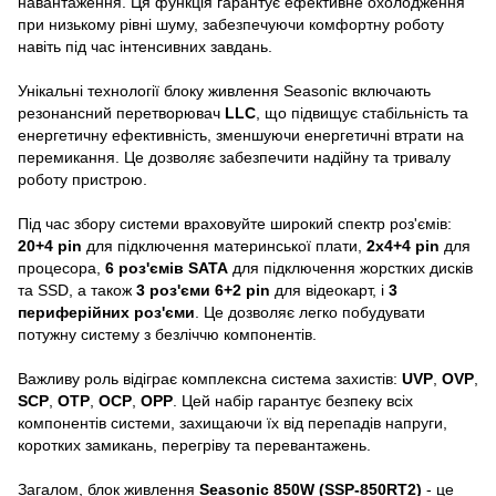
навантаження. Ця функція гарантує ефективне охолодження
при низькому рівні шуму, забезпечуючи комфортну роботу
навіть під час інтенсивних завдань.
Унікальні технології блоку живлення Seasonic включають
резонансний перетворювач
LLC
, що підвищує стабільність та
енергетичну ефективність, зменшуючи енергетичні втрати на
перемикання. Це дозволяє забезпечити надійну та тривалу
роботу пристрою.
Під час збору системи враховуйте широкий спектр роз'ємів:
20+4 pin
для підключення материнської плати,
2x4+4 pin
для
процесора,
6 роз'ємів SATA
для підключення жорстких дисків
та SSD, а також
3 роз'єми 6+2 pin
для відеокарт, і
3
периферійних роз'єми
. Це дозволяє легко побудувати
потужну систему з безліччю компонентів.
Важливу роль відіграє комплексна система захистів:
UVP
,
OVP
,
SCP
,
OTP
,
OCP
,
OPP
. Цей набір гарантує безпеку всіх
компонентів системи, захищаючи їх від перепадів напруги,
коротких замикань, перегріву та перевантажень.
Загалом, блок живлення
Seasonic 850W (SSP-850RT2)
- це