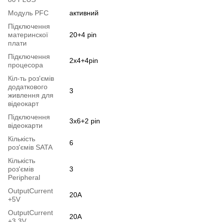
Модуль PFC
активний
Підключення
материнскої
20+4 pin
плати
Підключення
2x4+4pin
процесора
Кіл-ть роз'ємів
додаткового
3
живлення для
відеокарт
Підключення
3x6+2 pin
відеокарти
Кількість
6
роз'ємів SATA
Кількість
роз'ємів
3
Peripheral
OutputСurrent
20A
+5V
OutputСurrent
20A
+3,3V