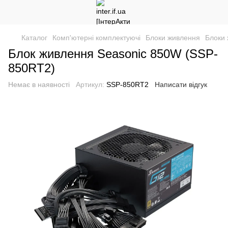
Каталог
Комп'ютерні комплектуючі
Блоки живлення
Блоки 
Блок живлення Seasonic 850W (SSP-
850RT2)
Немає в наявності
Артикул:
SSP-850RT2
Написати відгук