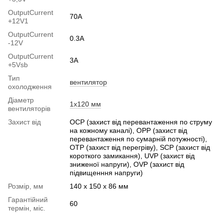
OutputCurrent
70A
+12V1
OutputСurrent
0.3А
-12V
OutputСurrent
3А
+5Vsb
Тип
вентилятор
охолодження
Діаметр
1x120 мм
вентиляторів
Захист від
OCP (захист від перевантаження по струму
на кожному каналі), OPP (захист від
перевантаження по сумарній потужності),
OTP (захист від перегріву), SCP (захист від
короткого замикання), UVP (захист від
зниженої напруги), OVP (захист від
підвищенння напруги)
Розмір, мм
140 x 150 x 86 мм
Гарантійний
60
термін, міс.