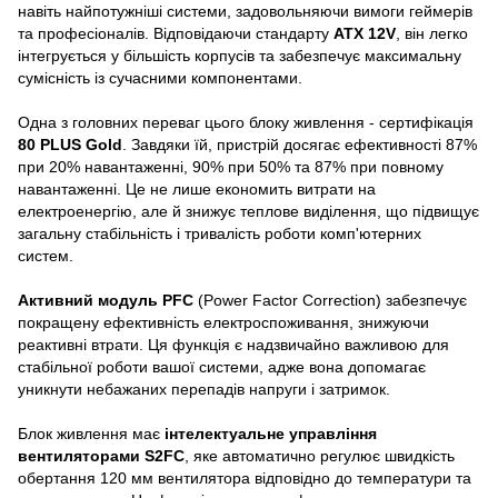
навіть найпотужніші системи, задовольняючи вимоги геймерів
та професіоналів. Відповідаючи стандарту
ATX 12V
, він легко
інтегрується у більшість корпусів та забезпечує максимальну
сумісність із сучасними компонентами.
Одна з головних переваг цього блоку живлення - сертифікація
80 PLUS Gold
. Завдяки їй, пристрій досягає ефективності 87%
при 20% навантаженні, 90% при 50% та 87% при повному
навантаженні. Це не лише економить витрати на
електроенергію, але й знижує теплове виділення, що підвищує
загальну стабільність і тривалість роботи комп'ютерних
систем.
Активний модуль PFC
(Power Factor Correction) забезпечує
покращену ефективність електроспоживання, знижуючи
реактивні втрати. Ця функція є надзвичайно важливою для
стабільної роботи вашої системи, адже вона допомагає
уникнути небажаних перепадів напруги і затримок.
Блок живлення має
інтелектуальне управління
вентиляторами S2FC
, яке автоматично регулює швидкість
обертання 120 мм вентилятора відповідно до температури та