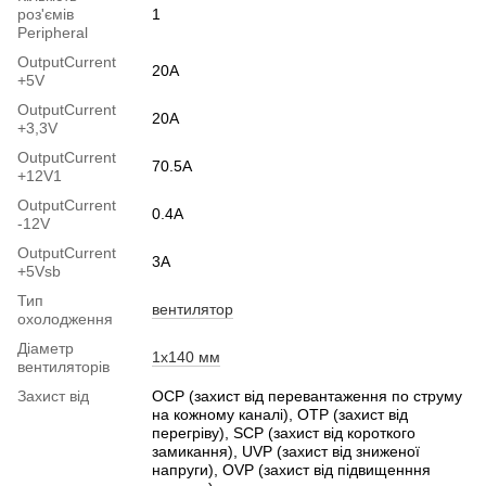
роз'ємів
1
Peripheral
OutputСurrent
20A
+5V
OutputСurrent
20A
+3,3V
OutputCurrent
70.5А
+12V1
OutputСurrent
0.4А
-12V
OutputСurrent
3А
+5Vsb
Тип
вентилятор
охолодження
Діаметр
1x140 мм
вентиляторів
Захист від
OCP (захист від перевантаження по струму
на кожному каналі), OTP (захист від
перегріву), SCP (захист від короткого
замикання), UVP (захист від зниженої
напруги), OVP (захист від підвищенння