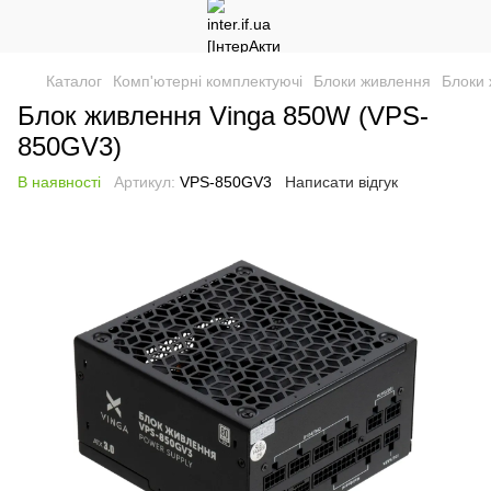
Каталог
Комп'ютерні комплектуючі
Блоки живлення
Блоки 
Блок живлення Vinga 850W (VPS-
850GV3)
В наявності
Артикул:
VPS-850GV3
Написати відгук