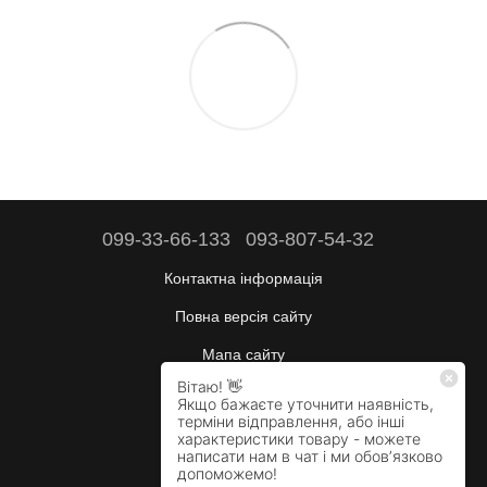
099-33-66-133
093-807-54-32
Контактна інформація
Повна версія сайту
Мапа сайту
Будні:
10:00–17:00
Сб:
вихідний
Нд:
вихідний