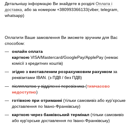
Детальнішу інформацію Ви знайдете в розділі
Оплата і
доставка
, або за номером +380993366133(viber, telegram,
whatsapp)
Оплатити Ваше замовлення Ви зможете зручним для Вас
способом:
онлайн оплата
карткою
VISA/Mastercard/GooglePay/ApplePay (немає
комісії з кредитних коштів)
згідно з виставленим розрахунковим рахунком
за
реквізитами IBAN. (з ПДВ / без ПДВ)
післяплатою у відділенні перевізника
(
тимчасово
недоступно
)
готівкою при отриманні
(тільки самовивіз або кур'єрське
доставлення по Івано-Франківську)
карткою через банківський термінал
(тільки самовивіз
або кур'єрське доставлення по Івано-Франківську)