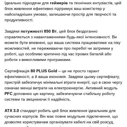
Ідеально підходячи для
геймерів
та технічних ентузіастів, цей
блок живлення ефективно підтримує ваш комп'ютер у
найскладніших умовах, залишаючи простір для творчості та
продуктивності.
Завдяки
потужності 850 Вт
, цей блок бездоганно
справляється з навантаженнями будь-якої інтенсивності. Ви
можете бути впевнені, що ваша система працюватиме на піку
можливостей, не переживаючи про перебої чи затримки у
роботі, що особливо критично під час ігрових баталій або
роботи з вимогливими програмами.
Сертифікація
80 PLUS Gold
– це не просто гарант
ефективності, а й ваша економія. Завдяки цьому сертифікату,
пристрій забезпечує мінімальні втрати енергії, що в свою чергу
означає менші витрати на електроенергію. Активний модуль
PFC
доповнює цю картину, забезпечуючи стабільну роботу
системи та зміцнюючи її надійність.
ATX 3.0
стандарт робить цей блок живлення ідеальним для
сучасних корпусів. Він має повне модульне підключення, що
дозволяє користувачам організувати кабелі на свій розсуд,