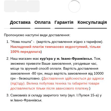
Доставка
Оплата
Гарантія
Консультація
Пропонуємо наступні види доставлення:
"Нова пошта" - (вартість доставлення згідно з тарифом).
Накладений платіж
тимчасово недоступний, тільки
100% передплата
)
Наш магазин має
кур'єра у м. Івано-Франківськ.
Тож,
зможемо привезти Ваше замовлення, узгодивши час,
місце та зручний спосіб оплати. Вартість доставлення
замовлення -80 грн, якщо вартість замовлення від 10000
грн - безкоштовно. (
Доставлення здійснюється до адреси
(під'їзду). Велика побутова техніка та габаритні товари
доставляються тільки після авансового платежу.
)
Самовивіз зі складу закритого типу (вул. І.Пулюя 15-а) у
м.Івано-Франківськ.