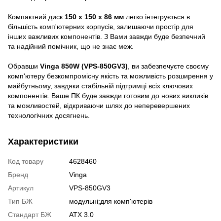
Компактний диск
150 x 150 x 86 мм
легко інтегрується в
більшість комп'ютерних корпусів, залишаючи простір для
інших важливих компонентів. З Вами завжди буде безпечний
та надійний помічник, що не знає меж.
Обравши
Vinga 850W (VPS-850GV3)
, ви забезпечуєте своєму
комп'ютеру безкомпромісну якість та можливість розширення у
майбутньому, завдяки стабільній підтримці всіх ключових
компонентів. Ваше ПК буде завжди готовим до нових викликів
та можливостей, відкриваючи шлях до неперевершених
технологічних досягнень.
Характеристики
Код товару
4628460
Бренд
Vinga
Артикул
VPS-850GV3
Тип БЖ
модульні;для комп'ютерів
Стандарт БЖ
ATX 3.0