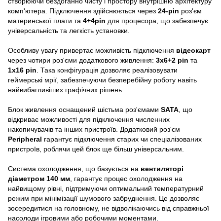
створюючи бездоганно чисту і простору внутрішню архітектуру
комп'ютера. Підключення здійснюється через
24-pin
роз'єм
материнської плати та
4+4pin
для процесора, що забезпечує
універсальність та легкість установки.
Особливу увагу привертає можливість підключення
відеокарт
через чотири роз'єми додаткового живлення:
3x6+2 pin
та
1x16 pin
. Така конфігурація дозволяє реалізовувати
геймерські мрії, забезпечуючи безперебійну роботу навіть
найвибагливіших графічних рішень.
Блок живлення оснащений шістьма роз'ємами
SATA
, що
відкриває можливості для підключення численних
накопичувачів та інших пристроїв. Додатковий роз'єм
Peripheral
гарантує підключення старих чи спеціалізованих
пристроїв, роблячи цей блок ще більш універсальним.
Система охолодження, що базується на
вентиляторі
діаметром 140 мм
, гарантує процес охолодження на
найвищому рівні, підтримуючи оптимальний температурний
режим при мінімізації шумового забруднення. Це дозволяє
зосередитися на головному, не відволікаючись від справжньої
насолоди ігровими або робочими моментами.