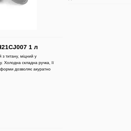
H21CJ007 1 л
з титану, міцний у
у. Холодна складна ручка, її
ї форми дозволяє акуратно