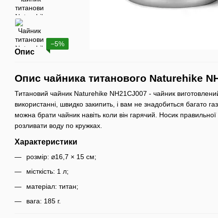
−5%
Опис
Опис чайника титанового Naturehike N
Титановий чайник Naturehike NH21CJ007 - чайник виготовлений 
використанні, швидко закипить, і вам не знадобиться багато газ
можна брати чайник навіть коли він гарячий. Носик правильно
розливати воду по кружках.
Характеристики
розмір: ⌀16,7 × 15 см;
місткість: 1 л;
матеріал: титан;
вага: 185 г.