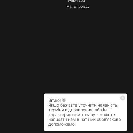
Пулюя 15а
Мапа проїзду