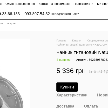
ня
Обмін та повернення
Контактна інформація
Графік роботи
Ми в роб
9-33-66-133
093-807-54-32
Передзвонити Вам?
Головна
Каталог
Спорядження для
Чайник титановий Naturehike NH21CJ007 
Чайник титановий Natu
В наявності
Артикул: 69275957826
5 336 грн
5 610 г
Купити
Характеристики
Новий
Доставка
Оплата