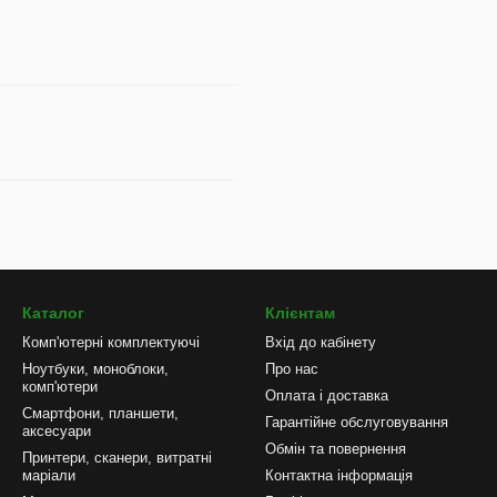
Каталог
Клієнтам
Комп'ютерні комплектуючі
Вхід до кабінету
Ноутбуки, моноблоки,
Про нас
комп'ютери
Оплата і доставка
Смартфони, планшети,
Гарантійне обслуговування
аксесуари
Обмін та повернення
Принтери, сканери, витратні
маріали
Контактна інформація