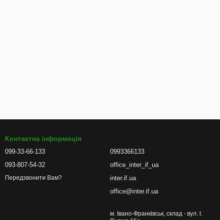
Контактна інформація
099-33-66-133
0993366133
093-807-54-32
office_inter_if_ua
inter.if.ua
Передзвонити Вам?
office@inter.if.ua
м. Івано-Франківськ, склад - вул. І.