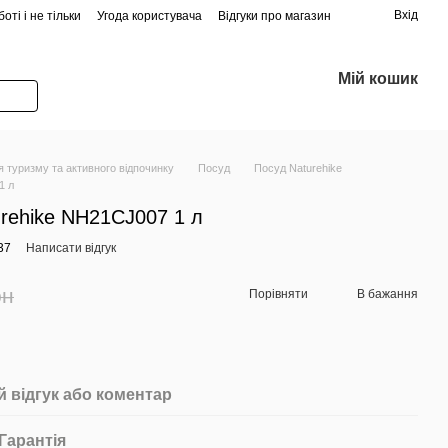
Вхід
оті і не тільки
Угода користувача
Відгуки про магазин
Мій кошик
 туризму та активного відпочинку
Посуд
Посуд Naturehike
1 л
rehike NH21CJ007 1 л
37
Написати відгук
рн
Порівняти
В бажання
 відгук або коментар
Гарантія