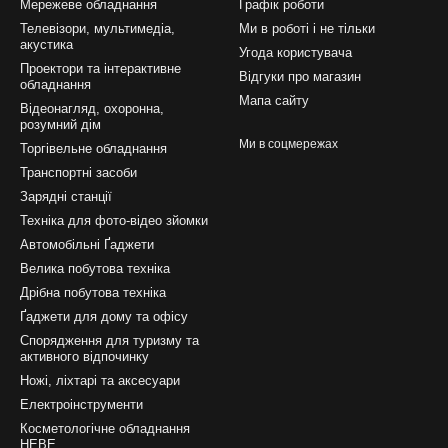
Мережеве обладнання
Графік роботи
Телевізори, мультимедіа,
Ми в роботі і не тільки
акустика
Угода користувача
Проектори та інтерактивне
Відгуки про магазин
обладнання
Мапа сайту
Відеонагляд, охоронна,
розумний дім
Ми в соцмережах
Торгівельне обладнання
Транспортні засоби
Зарядні станції
Техніка для фото-відео зйомки
Автомобільні Ґаджети
Велика побутова техніка
Дрібна побутова техніка
Ґаджети для дому та офісу
Спорядження для туризму та
активного відпочинку
Ножі, ліхтарі та аксесуари
Електроінструменти
Косметологічне обладнання
HEBE