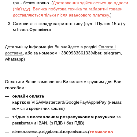
грн - безкоштовно. (
Доставлення здійснюється до адреси
(під'їзду). Велика побутова техніка та габаритні товари
доставляються тільки після авансового платежу.
)
Самовивіз зі складу закритого типу (вул. І.Пулюя 15-а) у
м.Івано-Франківськ.
Детальнішу інформацію Ви знайдете в розділі
Оплата і
доставка
, або за номером +380993366133(viber, telegram,
whatsapp)
Оплатити Ваше замовлення Ви зможете зручним для Вас
способом:
онлайн оплата
карткою
VISA/Mastercard/GooglePay/ApplePay (немає
комісії з кредитних коштів)
згідно з виставленим розрахунковим рахунком
за
реквізитами IBAN. (з ПДВ / без ПДВ)
післяплатою у відділенні перевізника
(
тимчасово