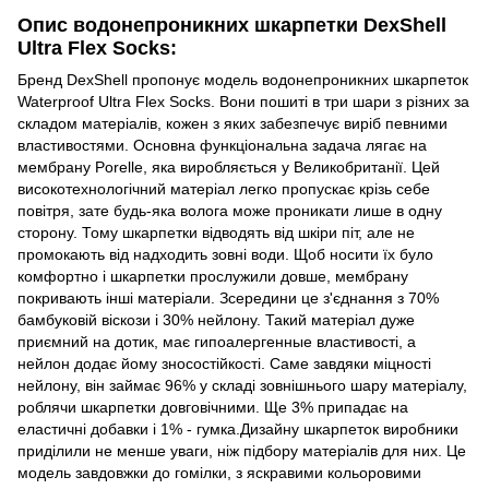
Опис водонепроникних шкарпетки DexShell
Ultra Flex Socks:
Бренд DexShell пропонує модель водонепроникних шкарпеток
Waterproof Ultra Flex Socks. Вони пошиті в три шари з різних за
складом матеріалів, кожен з яких забезпечує виріб певними
властивостями. Основна функціональна задача лягає на
мембрану Porelle, яка виробляється у Великобританії. Цей
високотехнологічний матеріал легко пропускає крізь себе
повітря, зате будь-яка волога може проникати лише в одну
сторону. Тому шкарпетки відводять від шкіри піт, але не
промокають від надходить зовні води. Щоб носити їх було
комфортно і шкарпетки прослужили довше, мембрану
покривають інші матеріали. Зсередини це з'єднання з 70%
бамбуковій віскози і 30% нейлону. Такий матеріал дуже
приємний на дотик, має гипоалергенные властивості, а
нейлон додає йому зносостійкості. Саме завдяки міцності
нейлону, він займає 96% у складі зовнішнього шару матеріалу,
роблячи шкарпетки довговічними. Ще 3% припадає на
еластичні добавки і 1% - гумка.Дизайну шкарпеток виробники
приділили не менше уваги, ніж підбору матеріалів для них. Це
модель завдовжки до гомілки, з яскравими кольоровими