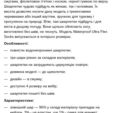
смугами, фіолетовою п'ятою і носком, чорної гумкою по верху.
Шкарпетки чудово підійдуть як жінкам, так і чоловікам. Їх
висота дозволяє носити дану модель з трекінговими
черевиками або інший взуттям, зручною для туризму і
прогулянок на природі. Втім, такі шкарпетки підійдуть і для
міста в дощову погоду. Вони щільно облягають ногу,
виготовлені без швів, не тиснуть. Модель Waterproof Ultra Flex
Socks випускається в чотирьох розмірах.
Особливості:
повністю водонепроникні шкарпетки;
три шари різних за складом матеріалів;
шкарпетки не затрудняють циркуляцію повітря;
довжина моделі — до щиколотки;
дизайн — в смужку;
доступно 4 розміру на вибір;
шкарпетки пошиті без швів.
Характеристики:
зовнішній шар — 96% у складі матеріалу припадає на
нейлон, 3% - це еластан, ще 1% - гумка для манжет;