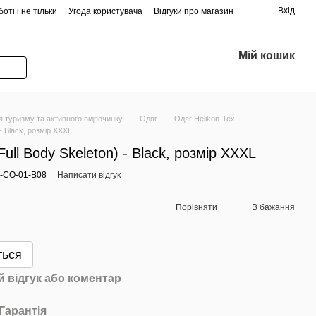
Вхід
оті і не тільки
Угода користувача
Відгуки про магазин
Мій кошик
 туризму та активного відпочинку
Одяг
Одяг Helikon-Tex
 - Black, розмір XXXL
Full Body Skeleton) - Black, розмір XXXL
S-CO-01-B08
Написати відгук
Порівняти
В бажання
ться
 відгук або коментар
Гарантія