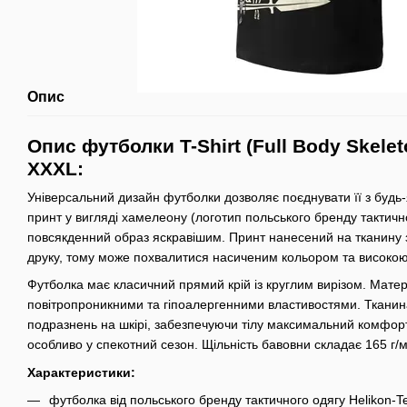
Опис
Опис футболки T-Shirt (Full Body Skeleto
XXXL:
Універсальний дизайн футболки дозволяє поєднувати її з будь
принт у вигляді хамелеону (логотип польського бренду тактично
повсякденний образ яскравішим. Принт нанесений на тканину
друку, тому може похвалитися насиченим кольором та високою 
Футболка має класичний прямий крій із круглим вирізом. Мате
повітропроникними та гіпоалергенними властивостями. Тканина
подразнень на шкірі, забезпечуючи тілу максимальний комфорт 
особливо у спекотний сезон. Щільність бавовни складає 165 г/м
Характеристики:
футболка від польського бренду тактичного одягу Helikon-T