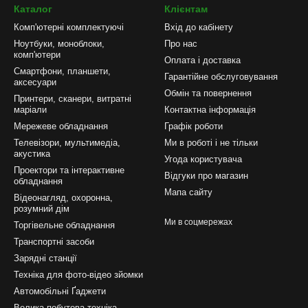
Каталог
Клієнтам
Комп'ютерні комплектуючі
Вхід до кабінету
Ноутбуки, моноблоки,
Про нас
комп'ютери
Оплата і доставка
Смартфони, планшети,
Гарантійне обслуговування
аксесуари
Обмін та повернення
Принтери, сканери, витратні
маріали
Контактна інформація
Мережеве обладнання
Графік роботи
Телевізори, мультимедіа,
Ми в роботі і не тільки
акустика
Угода користувача
Проектори та інтерактивне
Відгуки про магазин
обладнання
Мапа сайту
Відеонагляд, охоронна,
розумний дім
Ми в соцмережах
Торгівельне обладнання
Транспортні засоби
Зарядні станції
Техніка для фото-відео зйомки
Автомобільні Ґаджети
Велика побутова техніка