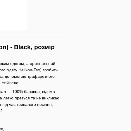
n) - Black, розмір
-яким одягом, а оригінальний
го одягу Helikon-Tex) зробить
 за допомогою трафаретного
стійкістю.
ріал — 100% бавовна, відома
 легко преться та не викликає
під час тривалого носіння,
2.
ex;