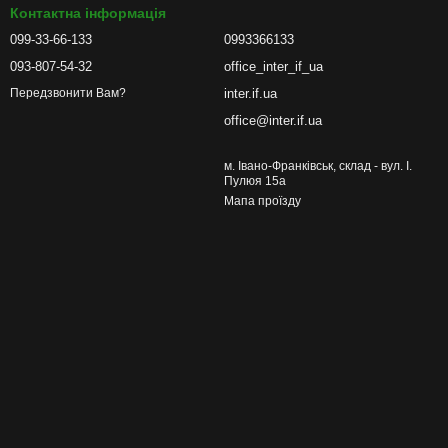
Контактна інформація
099-33-66-133
0993366133
093-807-54-32
office_inter_if_ua
inter.if.ua
Передзвонити Вам?
office@inter.if.ua
м. Івано-Франківськ, склад - вул. І.
Пулюя 15а
Мапа проїзду