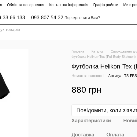
ня
Обмін та повернення
Контактна інформація
Графік роботи
Ми в роб
9-33-66-133
093-807-54-32
Передзвонити Вам?
Головна
Каталог
Спорядження для
Футболка Helikon-Tex (Full Body Skeleton)
Футболка Helikon-Tex (
Немає в наявності
Артикул: TS-FB
880 грн
Повідомити, коли з'яви
Характеристики
Новий
Доставка
Оплата