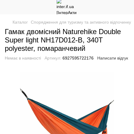
Каталог
Спорядження для туризму та активного відпочинку
Гамак двомісний Naturehike Double
Super light NH17D012-B, 340T
polyester, помаранчевий
Немає в наявності
Артикул:
6927595722176
Написати відгук