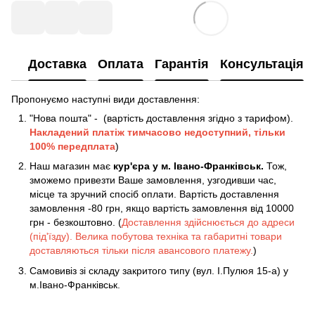
Доставка
Оплата
Гарантія
Консультація
Пропонуємо наступні види доставлення:
"Нова пошта" - (вартість доставлення згідно з тарифом).
Накладений платіж
тимчасово недоступний, тільки
100% передплата
)
Наш магазин має
кур'єра у м. Івано-Франківськ.
Тож,
зможемо привезти Ваше замовлення, узгодивши час,
місце та зручний спосіб оплати. Вартість доставлення
замовлення -80 грн, якщо вартість замовлення від 10000
грн - безкоштовно. (
Доставлення здійснюється до адреси
(під'їзду). Велика побутова техніка та габаритні товари
доставляються тільки після авансового платежу.
)
Самовивіз зі складу закритого типу (вул. І.Пулюя 15-а) у
м.Івано-Франківськ.