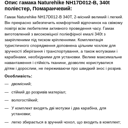
Опис гамака Naturehike NH17D012-B, 340t
поліестер, Помаранчевий:
Гамак Naturehike NH17D012-B 340T, 2-місний великий і легкий.
Він прекрасно забезпечить комфортний відпочинок на свіжому
повітрі всім любителям активного проведення часу. Гамак
виготовлений з високоміцної поліефірної емалі 340t з
закріпленими під тиском кріпленнями. Комплектація
туристичного спорядження доповнена цільним чохлом для
зручності зберігання і транспортування, а також мотузками і
карабінами, необхідними для установки. Велике максимальне
навантаження і стійкість тканини, дозволяє користуватися
дітям і дорослим, не переживаючи про швидкий знос і розрив.
Особливість:
двомісний;
стійкий до розривів матеріал;
вологостійкий;
У комплект входять дві мотузки і два карабіна, для
установки;
легко збирається в зручний чохол, що входить в комплект;