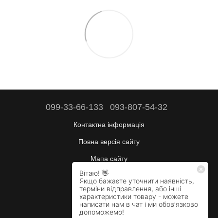
099-33-66-133
093-807-54-32
Контактна інформація
Повна версія сайту
Мапа сайту
Будні:
10:00–17:00
Сб:
вихідний
Нд:
вихідний