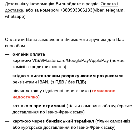
Детальнішу інформацію Ви знайдете в розділі
Оплата і
доставка
, або за номером +380993366133(viber, telegram,
whatsapp)
Оплатити Ваше замовлення Ви зможете зручним для Вас
способом:
онлайн оплата
карткою
VISA/Mastercard/GooglePay/ApplePay (немає
комісії з кредитних коштів)
згідно з виставленим розрахунковим рахунком
за
реквізитами IBAN. (з ПДВ / без ПДВ)
післяплатою у відділенні перевізника
(
тимчасово
недоступно
)
готівкою при отриманні
(тільки самовивіз або кур'єрське
доставлення по Івано-Франківську)
карткою через банківський термінал
(тільки самовивіз
або кур'єрське доставлення по Івано-Франківську)