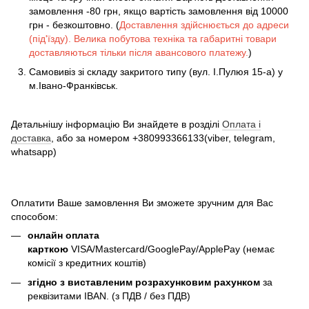
замовлення -80 грн, якщо вартість замовлення від 10000
грн - безкоштовно. (
Доставлення здійснюється до адреси
(під'їзду). Велика побутова техніка та габаритні товари
доставляються тільки після авансового платежу.
)
Самовивіз зі складу закритого типу (вул. І.Пулюя 15-а) у
м.Івано-Франківськ.
Детальнішу інформацію Ви знайдете в розділі
Оплата і
доставка
, або за номером +380993366133(viber, telegram,
whatsapp)
Оплатити Ваше замовлення Ви зможете зручним для Вас
способом:
онлайн оплата
карткою
VISA/Mastercard/GooglePay/ApplePay (немає
комісії з кредитних коштів)
згідно з виставленим розрахунковим рахунком
за
реквізитами IBAN. (з ПДВ / без ПДВ)