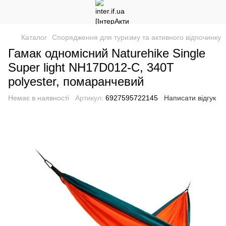
Каталог
Спорядження для туризму та активного відпочинку
Гамак одномісний Naturehike Single
Super light NH17D012-C, 340T
polyester, помаранчевий
Немає в наявності
Артикул:
6927595722145
Написати відгук