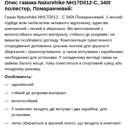
Опис гамака Naturehike NH17D012-C, 340t
поліестер, Помаранчевий:
Гамак Naturehike NH17D012 - C 340t-Помаранчевий, 1-місний
підійде всім любителям активного відпочинку, адже він
компактний і легкий в зберіганні. Він виготовлений з
вологостійкого міцного матеріалу, стійкого до розривів і не
вимагає особливого догляду. Комплектація туристичного
спорядження доповнена цільним чохлом для зручності
зберігання і транспортування, а також мотузками і карабінами,
необхідними для установки. У складеному вигляді гамак не
займає багато місця, тому поміститься в спортивній сумці або
похідному рюкзаку.
Особливість:
одномісний;
стійкий до розривів матеріал;
вологостійкий;
У комплект входять дві мотузки і два карабіна, для
установки;
легко збирається в зручний чохол, що входить в комплект;