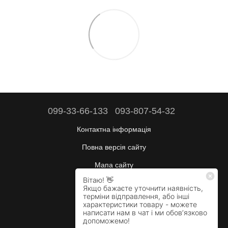
099-33-66-133
093-807-54-32
Контактна інформація
Повна версія сайту
Мапа сайту
Будні:
10:00–17:00
Сб:
вихідний
Нд:
вихідний