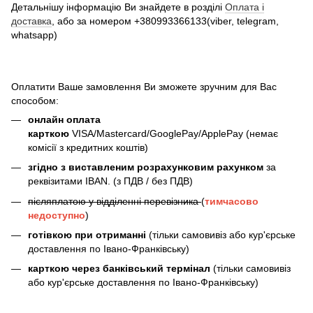
Детальнішу інформацію Ви знайдете в розділі
Оплата і
доставка
, або за номером +380993366133(viber, telegram,
whatsapp)
Оплатити Ваше замовлення Ви зможете зручним для Вас
способом:
онлайн оплата
карткою
VISA/Mastercard/GooglePay/ApplePay (немає
комісії з кредитних коштів)
згідно з виставленим розрахунковим рахунком
за
реквізитами IBAN. (з ПДВ / без ПДВ)
післяплатою у відділенні перевізника
(
тимчасово
недоступно
)
готівкою при отриманні
(тільки самовивіз або кур'єрське
доставлення по Івано-Франківську)
карткою через банківський термінал
(тільки самовивіз
або кур'єрське доставлення по Івано-Франківську)