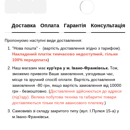
Доставка
Оплата
Гарантія
Консультація
Пропонуємо наступні види доставлення:
"Нова пошта" - (вартість доставлення згідно з тарифом).
Накладений платіж
тимчасово недоступний, тільки
100% передплата
)
Наш магазин має
кур'єра у м. Івано-Франківськ.
Тож,
зможемо привезти Ваше замовлення, узгодивши час,
місце та зручний спосіб оплати. Вартість доставлення
замовлення -80 грн, якщо вартість замовлення від 10000
грн - безкоштовно. (
Доставлення здійснюється до адреси
(під'їзду). Велика побутова техніка та габаритні товари
доставляються тільки після авансового платежу.
)
Самовивіз зі складу закритого типу (вул. І.Пулюя 15-а) у
м.Івано-Франківськ.