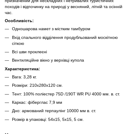
призначений для нескладних і нетривалих туристичних
походів і відпочинку на природі у весняний, літній та осінній
час.
Особливість:
Одношарова намет з містким тамбуром
Вхід спального відділення продубльований москітною
сіткою
Всі шви проклеєні
Вентиляційне вікно у верхівці купола
Характеристика:
Вага: 3,28 кг.
Розміри: 210х280х120 см.
Тент: 100% поліестер 75D /190T WR PU 4000 мм. в. ст.
Каркас: фіберглас 7,9 мм
Дно: армований терпаулінг 10000 мм в. ст.
Розмір в упаковці: 54х15, 5х15, 5 см.