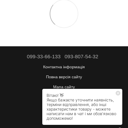
099-33-66-133
093-807-54-32
Контактна інформація
Повна версія сайту
Мапа сайту
Будні:
10:00–17:00
Сб:
вихідний
Нд:
вихідний