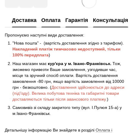
Доставка
Оплата
Гарантія
Консультація
Пропонуємо наступні види доставлення:
"Нова пошта" - (вартість доставлення згідно з тарифом).
Накладений платіж
тимчасово недоступний, тільки
100% передплата
)
Наш магазин має
кур'єра у м. Івано-Франківськ.
Тож,
зможемо привезти Ваше замовлення, узгодивши час,
місце та зручний спосіб оплати. Вартість доставлення
замовлення -80 грн, якщо вартість замовлення від 10000
грн - безкоштовно. (
Доставлення здійснюється до адреси
(під'їзду). Велика побутова техніка та габаритні товари
доставляються тільки після авансового платежу.
)
Самовивіз зі складу закритого типу (вул. І.Пулюя 15-а) у
м.Івано-Франківськ.
Детальнішу інформацію Ви знайдете в розділі
Оплата і