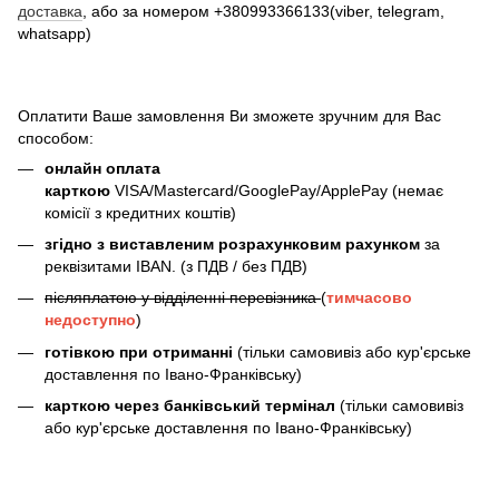
доставка
, або за номером +380993366133(viber, telegram,
whatsapp)
Оплатити Ваше замовлення Ви зможете зручним для Вас
способом:
онлайн оплата
карткою
VISA/Mastercard/GooglePay/ApplePay (немає
комісії з кредитних коштів)
згідно з виставленим розрахунковим рахунком
за
реквізитами IBAN. (з ПДВ / без ПДВ)
післяплатою у відділенні перевізника
(
тимчасово
недоступно
)
готівкою при отриманні
(тільки самовивіз або кур'єрське
доставлення по Івано-Франківську)
карткою через банківський термінал
(тільки самовивіз
або кур'єрське доставлення по Івано-Франківську)