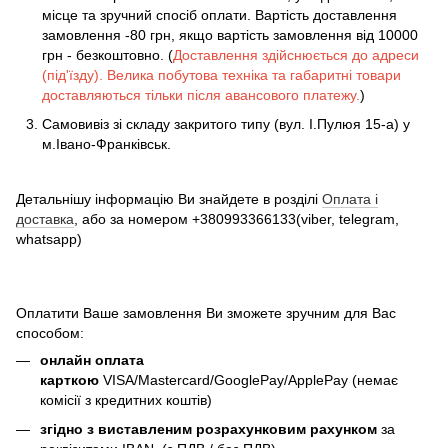
місце та зручний спосіб оплати. Вартість доставлення
замовлення -80 грн, якщо вартість замовлення від 10000
грн - безкоштовно. (
Доставлення здійснюється до адреси
(під'їзду). Велика побутова техніка та габаритні товари
доставляються тільки після авансового платежу.
)
Самовивіз зі складу закритого типу (вул. І.Пулюя 15-а) у
м.Івано-Франківськ.
Детальнішу інформацію Ви знайдете в розділі
Оплата і
доставка
, або за номером +380993366133(viber, telegram,
whatsapp)
Оплатити Ваше замовлення Ви зможете зручним для Вас
способом:
онлайн оплата
карткою
VISA/Mastercard/GooglePay/ApplePay (немає
комісії з кредитних коштів)
згідно з виставленим розрахунковим рахунком
за