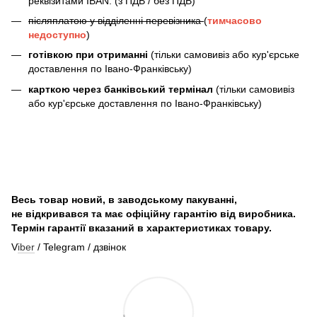
реквізитами IBAN. (з ПДВ / без ПДВ)
післяплатою у відділенні перевізника
(
тимчасово
недоступно
)
готівкою при отриманні
(тільки самовивіз або кур'єрське
доставлення по Івано-Франківську)
карткою через банківський термінал
(тільки самовивіз
або кур'єрське доставлення по Івано-Франківську)
Весь товар новий, в заводському пакуванні,
не відкривався та має офіційну гарантію від виробника.
Термін гарантії вказаний в характеристиках товару.
V
iber
/ Telegram / дзвінок