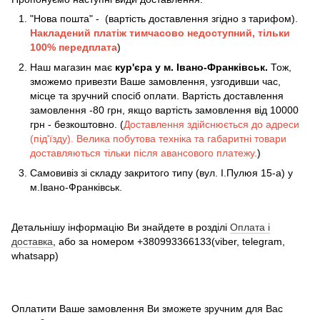
"Нова пошта" - (вартість доставлення згідно з тарифом).
Накладений платіж
тимчасово недоступний, тільки
100% передплата
)
Наш магазин має
кур'єра у м. Івано-Франківськ.
Тож,
зможемо привезти Ваше замовлення, узгодивши час,
місце та зручний спосіб оплати. Вартість доставлення
замовлення -80 грн, якщо вартість замовлення від 10000
грн - безкоштовно. (
Доставлення здійснюється до адреси
(під'їзду). Велика побутова техніка та габаритні товари
доставляються тільки після авансового платежу.
)
Самовивіз зі складу закритого типу (вул. І.Пулюя 15-а) у
м.Івано-Франківськ.
Детальнішу інформацію Ви знайдете в розділі
Оплата і
доставка
, або за номером +380993366133(viber, telegram,
whatsapp)
Оплатити Ваше замовлення Ви зможете зручним для Вас