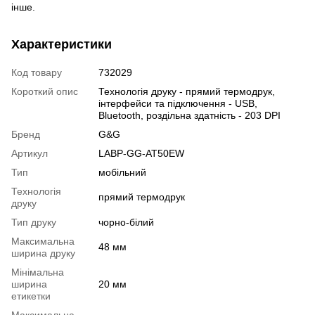
інше.
Характеристики
Код товару
732029
Короткий опис
Технологія друку - прямий термодрук,
інтерфейси та підключення - USB,
Bluetooth, роздільна здатність - 203 DPI
Бренд
G&G
Артикул
LABP-GG-AT50EW
Тип
мобільний
Технологія
прямий термодрук
друку
Тип друку
чорно-білий
Максимальна
48 мм
ширина друку
Мінімальна
ширина
20 мм
етикетки
Максимальна