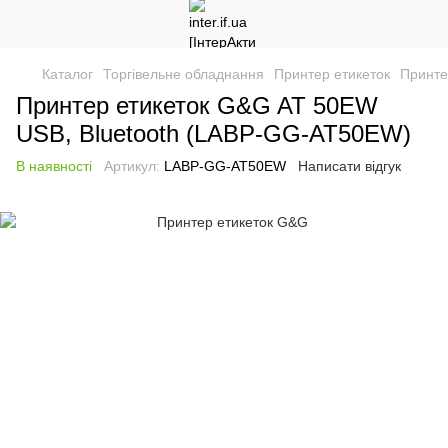
Каталог
Торгівельне обладнання
Принтер етикеток
Принте
Принтер етикеток G&G AT 50EW
USB, Bluetooth (LABP-GG-AT50EW)
В наявності
Артикул:
LABP-GG-AT50EW
Написати відгук