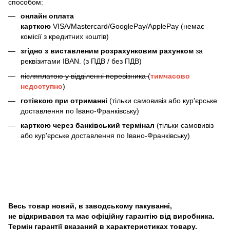
способом:
онлайн оплата
карткою
VISA/Mastercard/GooglePay/ApplePay (немає
комісії з кредитних коштів)
згідно з виставленим розрахунковим рахунком
за
реквізитами IBAN. (з ПДВ / без ПДВ)
післяплатою у відділенні перевізника
(
тимчасово
недоступно
)
готівкою при отриманні
(тільки самовивіз або кур'єрське
доставлення по Івано-Франківську)
карткою через банківський термінал
(тільки самовивіз
або кур'єрське доставлення по Івано-Франківську)
Весь товар новий, в заводському пакуванні,
не відкривався та має офіційну гарантію від виробника.
Термін гарантії вказаний в характеристиках товару.