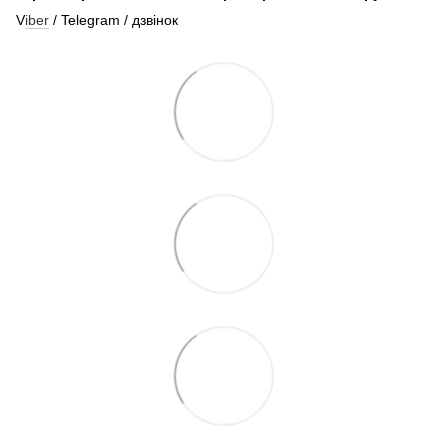
V
iber
/ Telegram / дзвінок