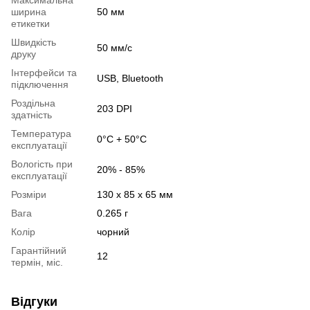
ширина
50 мм
етикетки
Швидкість
50 мм/с
друку
Інтерфейси та
USB, Bluetooth
підключення
Роздільна
203 DPI
здатність
Температура
0°С + 50°С
експлуатації
Вологість при
20% - 85%
експлуатації
Розміри
130 х 85 x 65 мм
Вага
0.265 г
Колір
чорний
Гарантійний
12
термін, міс.
Відгуки