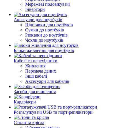
Мережеві подовжувачі
Інвертори
Аксесуари для ноутбуків
Підставки для ноутбуків
Сумки до ноутбуків
Рюкзаки до ноутбуків
Чохли до ноутбуків
Блоки живлення для ноутбуків
Кабелі та перехідники
Живлення
Передача даних
Інші кабелі
Аксесуари для кабелів
Засоби для очищення
Кардрідери
Розгалужувачі USB та порт-реплікатори
Столи та крісла
Геймерські крісла