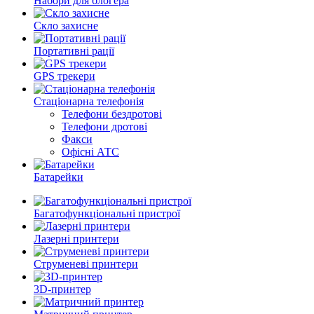
Набори для блогера
Скло захисне
Портативні рації
GPS трекери
Стаціонарна телефонія
Телефони бездротові
Телефони дротові
Факси
Офісні АТС
Батарейки
Багатофункціональні пристрої
Лазерні принтери
Струменеві принтери
3D-принтер