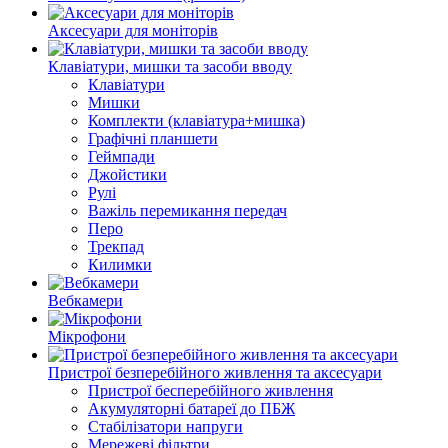
Аксесуари для моніторів
Клавіатури, мишки та засоби вводу
Клавіатури
Мишки
Комплекти (клавіатура+мишка)
Графічні планшети
Геймпади
Джойстики
Рулі
Важіль перемикання передач
Перо
Трекпад
Килимки
Вебкамери
Мікрофони
Пристрої безперебійного живлення та аксесуари
Пристрої бесперебійного живлення
Акумуляторні батареї до ПБЖ
Стабілізатори напруги
Мережеві фільтри