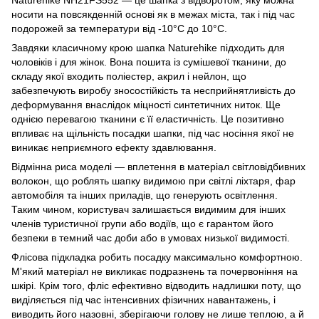
носити на повсякденній основі як в межах міста, так і під час
подорожей за температури від -10°C до 10°C.
Завдяки класичному крою шапка Naturehike підходить для
чоловіків і для жінок. Вона пошита із сумішевої тканини, до
складу якої входить поліестер, акрил і нейлон, що
забезпечують виробу зносостійкість та несприйнятливість до
деформування внаслідок міцності синтетичних ниток. Ще
однією перевагою тканини є її еластичність. Це позитивно
впливає на щільність посадки шапки, під час носіння якої не
виникає неприємного ефекту здавлювання.
Відмінна риса моделі — вплетення в матеріал світловідбивних
волокон, що роблять шапку видимою при світлі ліхтаря, фар
автомобіля та інших приладів, що генерують освітлення.
Таким чином, користувач залишається видимим для інших
членів туристичної групи або водіїв, що є гарантом його
безпеки в темний час доби або в умовах низької видимості.
Флісова підкладка робить посадку максимально комфортною.
М'який матеріал не викликає подразнень та почервоніння на
шкірі. Крім того, фліс ефективно відводить надлишки поту, що
виділяється під час інтенсивних фізичних навантажень, і
виводить його назовні, зберігаючи голову не лише теплою, а й