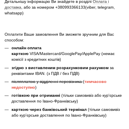
Детальнішу інформацію Ви знайдете в розділі
Оплата і
доставка
, або за номером +380993366133(viber, telegram,
whatsapp)
Оплатити Ваше замовлення Ви зможете зручним для Вас
способом:
онлайн оплата
карткою
VISA/Mastercard/GooglePay/ApplePay (немає
комісії з кредитних коштів)
згідно з виставленим розрахунковим рахунком
за
реквізитами IBAN. (з ПДВ / без ПДВ)
післяплатою у відділенні перевізника
(
тимчасово
недоступно
)
готівкою при отриманні
(тільки самовивіз або кур'єрське
доставлення по Івано-Франківську)
карткою через банківський термінал
(тільки самовивіз
або кур'єрське доставлення по Івано-Франківську)