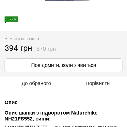
−55%
Немає в наявності
394 грн
870 грн
Повідомити, коли з'явиться
До обраного
Порівняти
Опис
Опис шапки з підворотом Naturehike
NH21FS552, синій:
Naturehike NH21FS552 — це шапка з відворотом, яку можна