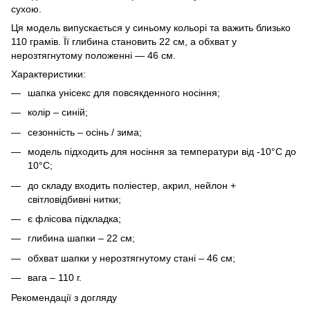
сухою.
Ця модель випускається у синьому кольорі та важить близько
110 грамів. Її глибина становить 22 см, а обхват у
нерозтягнутому положенні — 46 см.
Характеристики:
шапка унісекс для повсякденного носіння;
колір – синій;
сезонність – осінь / зима;
модель підходить для носіння за температури від -10°C до
10°C;
до складу входить поліестер, акрил, нейлон +
світловідбивні нитки;
є флісова підкладка;
глибина шапки – 22 см;
обхват шапки у нерозтягнутому стані – 46 см;
вага – 110 г.
Рекомендації з догляду