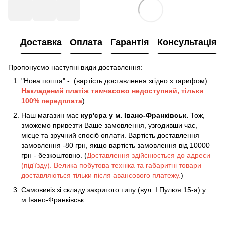
Доставка
Оплата
Гарантія
Консультація
Пропонуємо наступні види доставлення:
"Нова пошта" - (вартість доставлення згідно з тарифом).
Накладений платіж
тимчасово недоступний, тільки
100% передплата
)
Наш магазин має
кур'єра у м. Івано-Франківськ.
Тож,
зможемо привезти Ваше замовлення, узгодивши час,
місце та зручний спосіб оплати. Вартість доставлення
замовлення -80 грн, якщо вартість замовлення від 10000
грн - безкоштовно. (
Доставлення здійснюється до адреси
(під'їзду). Велика побутова техніка та габаритні товари
доставляються тільки після авансового платежу.
)
Самовивіз зі складу закритого типу (вул. І.Пулюя 15-а) у
м.Івано-Франківськ.