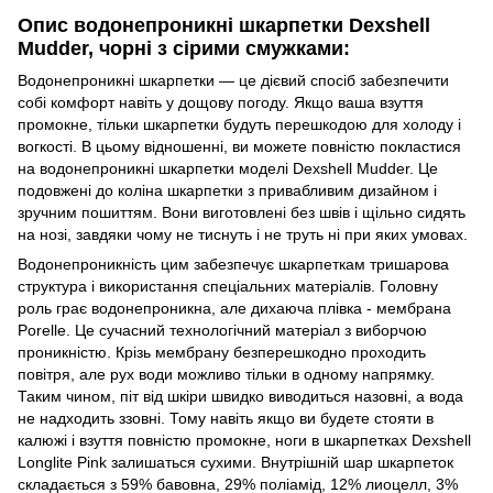
Опис водонепроникні шкарпетки Dexshell
Mudder, чорні з сірими смужками:
Водонепроникні шкарпетки — це дієвий спосіб забезпечити
собі комфорт навіть у дощову погоду. Якщо ваша взуття
промокне, тільки шкарпетки будуть перешкодою для холоду і
вогкості. В цьому відношенні, ви можете повністю покластися
на водонепроникні шкарпетки моделі Dexshell Mudder. Це
подовжені до коліна шкарпетки з привабливим дизайном і
зручним пошиттям. Вони виготовлені без швів і щільно сидять
на нозі, завдяки чому не тиснуть і не труть ні при яких умовах.
Водонепроникність цим забезпечує шкарпеткам тришарова
структура і використання спеціальних матеріалів. Головну
роль грає водонепроникна, але дихаюча плівка - мембрана
Porelle. Це сучасний технологічний матеріал з виборчою
проникністю. Крізь мембрану безперешкодно проходить
повітря, але рух води можливо тільки в одному напрямку.
Таким чином, піт від шкіри швидко виводиться назовні, а вода
не надходить ззовні. Тому навіть якщо ви будете стояти в
калюжі і взуття повністю промокне, ноги в шкарпетках Dexshell
Longlite Pink залишаться сухими. Внутрішній шар шкарпеток
складається з 59% бавовна, 29% поліамід, 12% лиоцелл, 3%