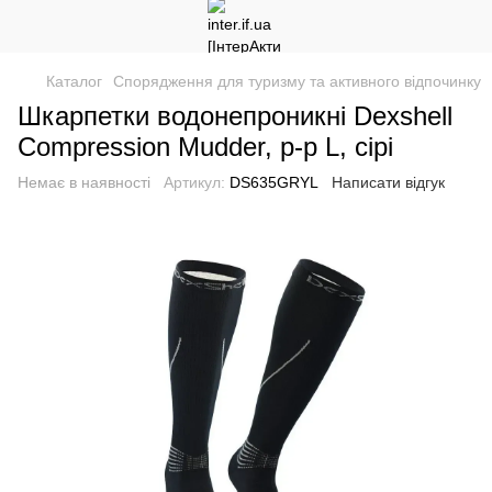
Каталог
Спорядження для туризму та активного відпочинку
Шкарпетки водонепроникні Dexshell
Compression Mudder, р-р L, сірі
Немає в наявності
Артикул:
DS635GRYL
Написати відгук