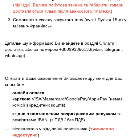
(під'їзду). Велика побутова техніка та габаритні товари
доставляються тільки після авансового платежу.
)
Самовивіз зі складу закритого типу (вул. І.Пулюя 15-а) у
м.Івано-Франківськ.
Детальнішу інформацію Ви знайдете в розділі
Оплата і
доставка
, або за номером +380993366133(viber, telegram,
whatsapp)
Оплатити Ваше замовлення Ви зможете зручним для Вас
способом:
онлайн оплата
карткою
VISA/Mastercard/GooglePay/ApplePay (немає
комісії з кредитних коштів)
згідно з виставленим розрахунковим рахунком
за
реквізитами IBAN. (з ПДВ / без ПДВ)
післяплатою у відділенні перевізника
(
тимчасово
недоступно
)