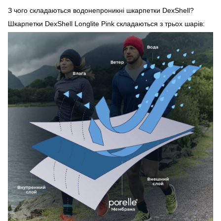
З чого складаються водонепроникні шкарпетки DexShell?
Шкарпетки DexShell Longlite Pink складаються з трьох шарів: