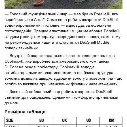
— Головний функціональний шар — мембрана Porelle®, яка
виробляється в Англії. Саме вона робить шкарпетки DexShell
водонепроникними, і головне — відповідає за ефективне
потоотведеніе. Працює еластична і міцна мембрана Porelle®
завдяки різниці температур всередині і зовні носка, саме тому
не рекомендується надягати шкарпетки DexShell Mudder
поверх звичайних.
— Внутрішній шар складається з влагоотводящего волокна
Coolmax®, яке виробляється американською компанією
DuPont на основі поліестеру. Coolmax ® володіє
антибактеріальними властивостями, а особлива структура
волокна дозволяє швидко відводити вологу з поверхні тіла - що
особливо важливе при інтенсивних фізичних навантаженнях.
— Зовнішній нейлоновий шар робить шкарпетки DexShell
стійкими до пошкоджень, щільними і комфортно прилеглими
до ноги.
Розмірна таблиця: