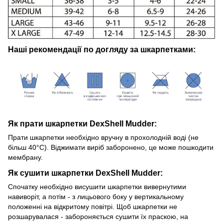
Наші рекомендації по догляду за шкарпетками:
Як прати шкарпетки DexShell Mudder:
Прати шкарпетки необхідно вручну в прохолодній воді (не
більш 40°C). Віджимати виріб заборонено, це може пошкодити
мембрану.
Як сушити шкарпетки DexShell Mudder:
Спочатку необхідно висушити шкарпетки вивернутими
навиворіт, а потім - з лицьового боку у вертикальному
положенні на відкритому повітрі. Щоб шкарпетки не
розшарувалася - забороняється сушити їх праскою, на