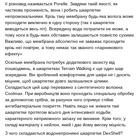
її різновид називається Porelle. Завдяки такій якості, як
часткова проникність, вона і робить шкарпетки
непромокальними. Крізь таку мембрану будь-яка волога може
проходити виключно в одну сторону (так з шкарпеток
виводиться весь піт). Всередину вода потрапити не може, а
тому ноги в будь-яких обставин залишаються повністю сухими.
Важливо, що мембрана абсолютно не заважає проходити
крізь неї повітрю, а тому немає так званого «парникового
ефекту».
Оскільки мембрана потребує додаткового захисту від
пошкоджень, в шкарпетках Terrain Walking є ще один шар
зсередини. Він зроблений комфортним для шкіри ніг і досить
міцним, щоб шкарпетки довго залишалися цілими.
Складається цей шар переважно з синтетичного волокна
Coolmax. При виробництві воно проходить спеціальну обробку
за допомогою срібла, за рахунок чого отримує стійке
антибактеріальне покриття. Навіть якщо не знімати такі
шкарпетки протягом всього дня інтенсивної ходьби,
характерного неприємного запаху не виникне. Крім того, у
складі матеріалу є нейлон, який і дає йому високу міцність.
З чого складаються водонепроникні шкарпетки DexShell?