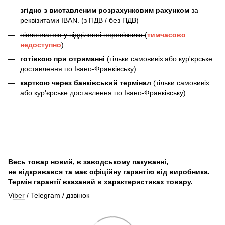
згідно з виставленим розрахунковим рахунком
за
реквізитами IBAN. (з ПДВ / без ПДВ)
післяплатою у відділенні перевізника
(
тимчасово
недоступно
)
готівкою при отриманні
(тільки самовивіз або кур'єрське
доставлення по Івано-Франківську)
карткою через банківський термінал
(тільки самовивіз
або кур'єрське доставлення по Івано-Франківську)
Весь товар новий, в заводському пакуванні,
не відкривався та має офіційну гарантію від виробника.
Термін гарантії вказаний в характеристиках товару.
V
iber
/ Telegram / дзвінок