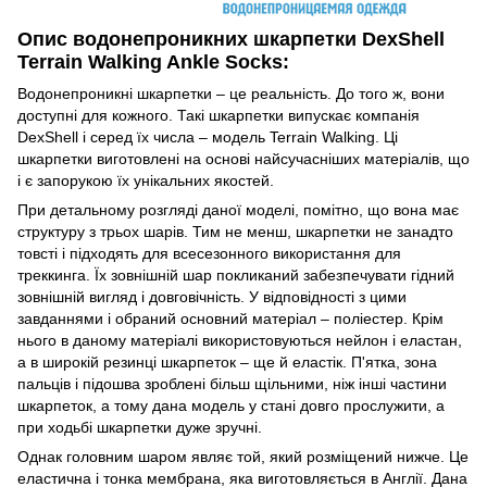
Опис водонепроникних шкарпетки DexShell
Terrain Walking Ankle Socks:
Водонепроникні шкарпетки – це реальність. До того ж, вони
доступні для кожного. Такі шкарпетки випускає компанія
DexShell і серед їх числа – модель Terrain Walking. Ці
шкарпетки виготовлені на основі найсучасніших матеріалів, що
і є запорукою їх унікальних якостей.
При детальному розгляді даної моделі, помітно, що вона має
структуру з трьох шарів. Тим не менш, шкарпетки не занадто
товсті і підходять для всесезонного використання для
треккинга. Їх зовнішній шар покликаний забезпечувати гідний
зовнішній вигляд і довговічність. У відповідності з цими
завданнями і обраний основний матеріал – поліестер. Крім
нього в даному матеріалі використовуються нейлон і еластан,
а в широкій резинці шкарпеток – ще й еластік. П'ятка, зона
пальців і підошва зроблені більш щільними, ніж інші частини
шкарпеток, а тому дана модель у стані довго прослужити, а
при ходьбі шкарпетки дуже зручні.
Однак головним шаром являє той, який розміщений нижче. Це
еластична і тонка мембрана, яка виготовляється в Англії. Дана