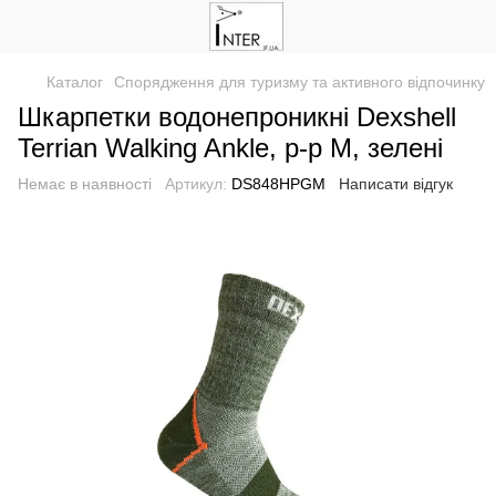
Каталог
Спорядження для туризму та активного відпочинку
Шкарпетки водонепроникні Dexshell
Terrian Walking Ankle, p-p М, зелені
Немає в наявності
Артикул:
DS848HPGM
Написати відгук