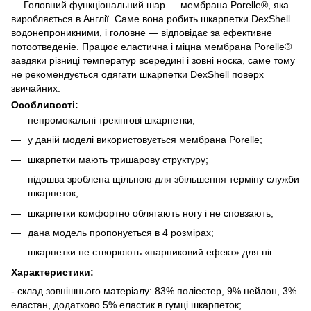
— Головний функціональний шар — мембрана Porelle®, яка
виробляється в Англії. Саме вона робить шкарпетки DexShell
водонепроникними, і головне — відповідає за ефективне
потоотведеніе. Працює еластична і міцна мембрана Porelle®
завдяки різниці температур всередині і зовні носка, саме тому
не рекомендується одягати шкарпетки DexShell поверх
звичайних.
Особливості:
непромокальні трекінгові шкарпетки;
у даній моделі використовується мембрана
Porelle
;
шкарпетки мають тришарову структуру;
підошва зроблена щільною для збільшення терміну служби
шкарпеток;
шкарпетки комфортно облягають ногу і не сповзають;
дана модель пропонується в 4 розмірах;
шкарпетки не створюють «парниковий ефект» для ніг.
Характеристики:
- склад зовнішнього матеріалу: 83% поліестер, 9% нейлон, 3%
еластан, додатково 5% еластик в гумці шкарпеток;