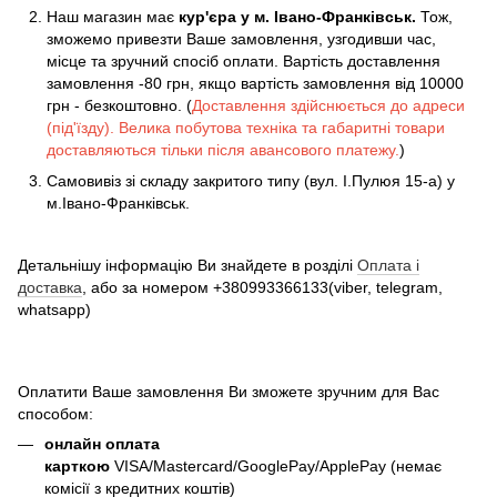
Наш магазин має
кур'єра у м. Івано-Франківськ.
Тож,
зможемо привезти Ваше замовлення, узгодивши час,
місце та зручний спосіб оплати. Вартість доставлення
замовлення -80 грн, якщо вартість замовлення від 10000
грн - безкоштовно. (
Доставлення здійснюється до адреси
(під'їзду). Велика побутова техніка та габаритні товари
доставляються тільки після авансового платежу.
)
Самовивіз зі складу закритого типу (вул. І.Пулюя 15-а) у
м.Івано-Франківськ.
Детальнішу інформацію Ви знайдете в розділі
Оплата і
доставка
, або за номером +380993366133(viber, telegram,
whatsapp)
Оплатити Ваше замовлення Ви зможете зручним для Вас
способом:
онлайн оплата
карткою
VISA/Mastercard/GooglePay/ApplePay (немає
комісії з кредитних коштів)