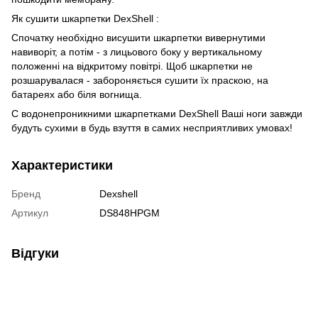
Як сушити шкарпетки DexShell :
Спочатку необхідно висушити шкарпетки вивернутими
навиворіт, а потім - з лицьового боку у вертикальному
положенні на відкритому повітрі. Щоб шкарпетки не
розшарувалася - забороняється сушити їх праскою, на
батареях або біля вогнища.
C водонепроникними шкарпетками DexShell Ваші ноги завжди
будуть сухими в будь взуття в самих несприятливих умовах!
Характеристики
Бренд
Dexshell
Артикул
DS848HPGM
Відгуки