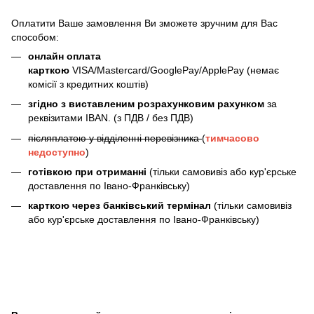
Оплатити Ваше замовлення Ви зможете зручним для Вас
способом:
онлайн оплата
карткою
VISA/Mastercard/GooglePay/ApplePay (немає
комісії з кредитних коштів)
згідно з виставленим розрахунковим рахунком
за
реквізитами IBAN. (з ПДВ / без ПДВ)
післяплатою у відділенні перевізника
(
тимчасово
недоступно
)
готівкою при отриманні
(тільки самовивіз або кур'єрське
доставлення по Івано-Франківську)
карткою через банківський термінал
(тільки самовивіз
або кур'єрське доставлення по Івано-Франківську)