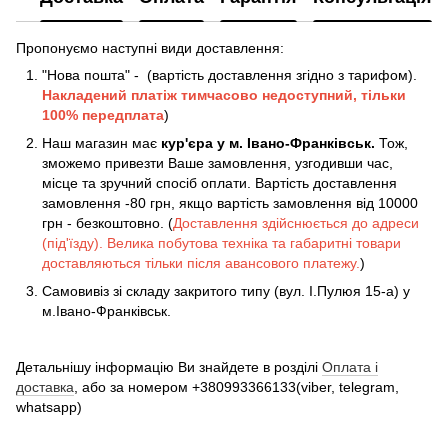
Пропонуємо наступні види доставлення:
"Нова пошта" - (вартість доставлення згідно з тарифом).
Накладений платіж
тимчасово недоступний, тільки
100% передплата
)
Наш магазин має
кур'єра у м. Івано-Франківськ.
Тож,
зможемо привезти Ваше замовлення, узгодивши час,
місце та зручний спосіб оплати. Вартість доставлення
замовлення -80 грн, якщо вартість замовлення від 10000
грн - безкоштовно. (
Доставлення здійснюється до адреси
(під'їзду). Велика побутова техніка та габаритні товари
доставляються тільки після авансового платежу.
)
Самовивіз зі складу закритого типу (вул. І.Пулюя 15-а) у
м.Івано-Франківськ.
Детальнішу інформацію Ви знайдете в розділі
Оплата і
доставка
, або за номером +380993366133(viber, telegram,
whatsapp)