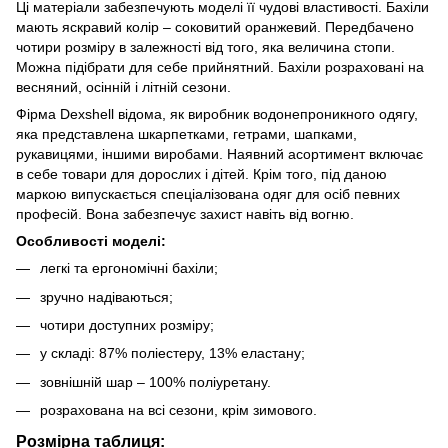
Ці матеріали забезпечують моделі її чудові властивості. Бахіли
мають яскравий колір – соковитий оранжевий. Передбачено
чотири розміру в залежності від того, яка величина стопи.
Можна підібрати для себе прийнятний. Бахіли розраховані на
весняний, осінній і літній сезони.
Фірма Dexshell відома, як виробник водонепроникного одягу,
яка представлена шкарпетками, гетрами, шапками,
рукавицями, іншими виробами. Наявний асортимент включає
в себе товари для дорослих і дітей. Крім того, під даною
маркою випускається спеціалізована одяг для осіб певних
професій. Вона забезпечує захист навіть від вогню.
Особливості моделі:
легкі та ергономічні бахіли;
зручно надіваються;
чотири доступних розміру;
у складі: 87% поліестеру, 13% еластану;
зовнішній шар – 100% поліуретану.
розрахована на всі сезони, крім зимового.
Розмірна таблиця: