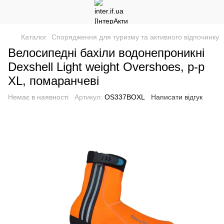
Каталог
Спорядження для туризму та активного відпочинку
Велосипедні бахіли водонепроникні
Dexshell Light weight Overshoes, р-р
XL, помаранчеві
Немає в наявності
Артикул:
OS337BOXL
Написати відгук