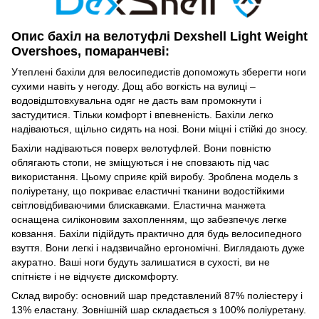
Опис бахіл на велотуфлі Dexshell Light Weight
Overshoes, помаранчеві:
Утеплені бахіли для велосипедистів допоможуть зберегти ноги
сухими навіть у негоду. Дощ або вогкість на вулиці –
водовідштовхувальна одяг не дасть вам промокнути і
застудитися. Тільки комфорт і впевненість. Бахіли легко
надіваються, щільно сидять на нозі. Вони міцні і стійкі до зносу.
Бахіли надіваються поверх велотуфлей. Вони повністю
облягають стопи, не зміщуються і не сповзають під час
використання. Цьому сприяє крій виробу. Зроблена модель з
поліуретану, що покриває еластичні тканини водостійкими
світловідбиваючими блискавками. Еластична манжета
оснащена силіконовим захопленням, що забезпечує легке
ковзання. Бахіли підійдуть практично для будь велосипедного
взуття. Вони легкі і надзвичайно ергономічні. Виглядають дуже
акуратно. Ваші ноги будуть залишатися в сухості, ви не
спітнієте і не відчуєте дискомфорту.
Склад виробу: основний шар представлений 87% поліестеру і
13% еластану. Зовнішній шар складається з 100% поліуретану.