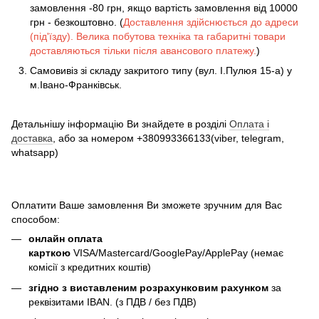
замовлення -80 грн, якщо вартість замовлення від 10000
грн - безкоштовно. (
Доставлення здійснюється до адреси
(під'їзду). Велика побутова техніка та габаритні товари
доставляються тільки після авансового платежу.
)
Самовивіз зі складу закритого типу (вул. І.Пулюя 15-а) у
м.Івано-Франківськ.
Детальнішу інформацію Ви знайдете в розділі
Оплата і
доставка
, або за номером +380993366133(viber, telegram,
whatsapp)
Оплатити Ваше замовлення Ви зможете зручним для Вас
способом:
онлайн оплата
карткою
VISA/Mastercard/GooglePay/ApplePay (немає
комісії з кредитних коштів)
згідно з виставленим розрахунковим рахунком
за
реквізитами IBAN. (з ПДВ / без ПДВ)