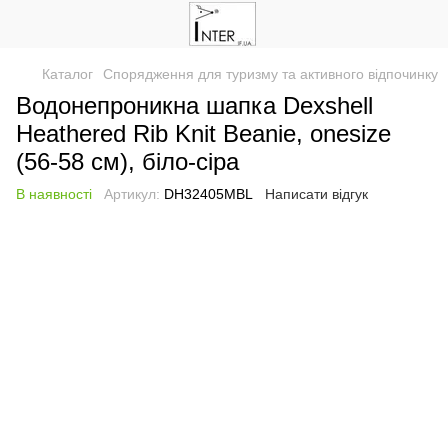
Каталог
Спорядження для туризму та активного відпочинку
Водонепроникна шапка Dexshell
Heathered Rib Knit Beanie, onesize
(56-58 см), біло-сіра
В наявності
Артикул:
DH32405MBL
Написати відгук