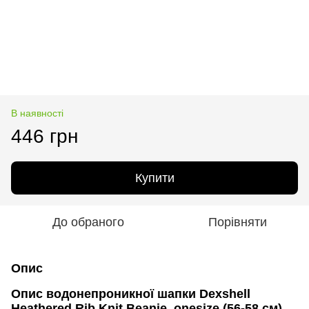
В наявності
446 грн
Купити
До обраного
Порівняти
Опис
Опис водонепроникної шапки Dexshell
Heathered Rib Knit Beanie, onesize (56-58 см),