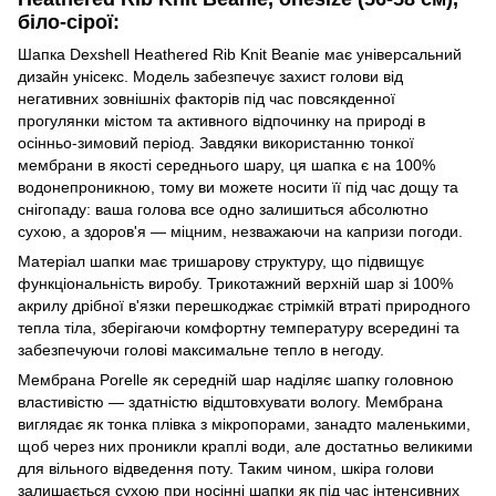
біло-сірої:
Шапка Dexshell Heathered Rib Knit Beanie має універсальний
дизайн унісекс. Модель забезпечує захист голови від
негативних зовнішніх факторів під час повсякденної
прогулянки містом та активного відпочинку на природі в
осінньо-зимовий період. Завдяки використанню тонкої
мембрани в якості середнього шару, ця шапка є на 100%
водонепроникною, тому ви можете носити її під час дощу та
снігопаду: ваша голова все одно залишиться абсолютно
сухою, а здоров'я — міцним, незважаючи на капризи погоди.
Матеріал шапки має тришарову структуру, що підвищує
функціональність виробу. Трикотажний верхній шар зі 100%
акрилу дрібної в'язки перешкоджає стрімкій втраті природного
тепла тіла, зберігаючи комфортну температуру всередині та
забезпечуючи голові максимальне тепло в негоду.
Мембрана Porelle як середній шар наділяє шапку головною
властивістю — здатністю відштовхувати вологу. Мембрана
виглядає як тонка плівка з мікропорами, занадто маленькими,
щоб через них проникли краплі води, але достатньо великими
для вільного відведення поту. Таким чином, шкіра голови
залишається сухою при носінні шапки як під час інтенсивних