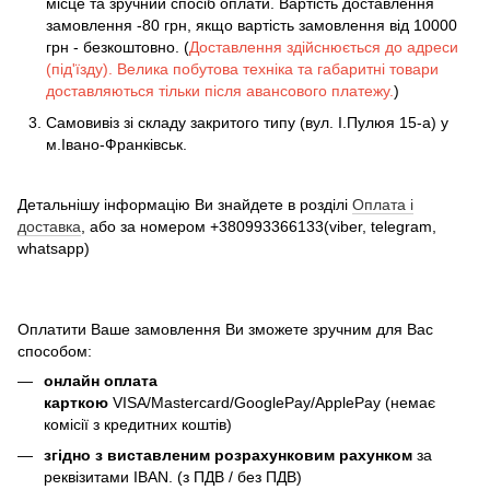
місце та зручний спосіб оплати. Вартість доставлення
замовлення -80 грн, якщо вартість замовлення від 10000
грн - безкоштовно. (
Доставлення здійснюється до адреси
(під'їзду). Велика побутова техніка та габаритні товари
доставляються тільки після авансового платежу.
)
Самовивіз зі складу закритого типу (вул. І.Пулюя 15-а) у
м.Івано-Франківськ.
Детальнішу інформацію Ви знайдете в розділі
Оплата і
доставка
, або за номером +380993366133(viber, telegram,
whatsapp)
Оплатити Ваше замовлення Ви зможете зручним для Вас
способом:
онлайн оплата
карткою
VISA/Mastercard/GooglePay/ApplePay (немає
комісії з кредитних коштів)
згідно з виставленим розрахунковим рахунком
за
реквізитами IBAN. (з ПДВ / без ПДВ)