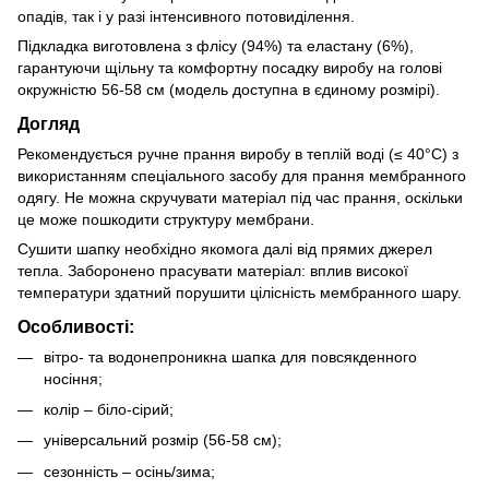
опадів, так і у разі інтенсивного потовиділення.
Підкладка виготовлена з флісу (94%) та еластану (6%),
гарантуючи щільну та комфортну посадку виробу на голові
окружністю 56-58 см (модель доступна в єдиному розмірі).
Догляд
Рекомендується ручне прання виробу в теплій воді (≤ 40°C) з
використанням спеціального засобу для прання мембранного
одягу. Не можна скручувати матеріал під час прання, оскільки
це може пошкодити структуру мембрани.
Сушити шапку необхідно якомога далі від прямих джерел
тепла. Заборонено прасувати матеріал: вплив високої
температури здатний порушити цілісність мембранного шару.
Особливості:
вітро- та водонепроникна шапка для повсякденного
носіння;
колір – біло-сірий;
універсальний розмір (56-58 см);
сезонність – осінь/зима;