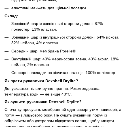
еластичні манжети для щільної посадки.
Склад:
Зовнішній шар із зовнішньої сторони долоні: 87%
поліестер, 13% еластан.
Зовнішній шар із внутрішньої сторони долоні: 64% віскоза,
32% нейлон, 4% еластан.
Середній шар: мембрана Porelle®.
Внутрішній шар: 40% мериносова вовна, 40% акрил, 18%
нейлон, 2% еластан.
Сенсорні накладки на кінчиках пальців: 100% поліестер.
Як прати рукавички Dexshell Drylite?
Допускається тільки ручне прання. Рекомендована
температура води — не вище 40°C.
Як сушити рукавички Dexshell Drylite?
Спочатку просушіть мембранний одяг вивернутим навиворіт, а
потім — з лицьового боку. Не сушіть рукавички поруч із
обігрівачем або джерелом відкритого вогню, щоб уникнути
пошкодження мембрани та розшарування матеріалу.