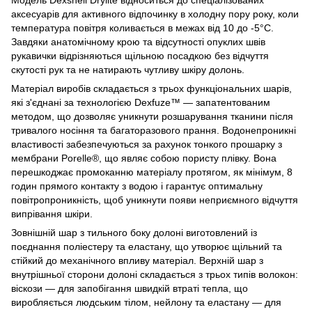
аксесуарів для активного відпочинку в холодну пору року, коли
температура повітря коливається в межах від 10 до -5°C.
Завдяки анатомічному крою та відсутності опуклих швів
рукавички відрізняються щільною посадкою без відчуття
скутості рук та не натирають чутливу шкіру долонь.
Матеріал виробів складається з трьох функціональних шарів,
які з'єднані за технологією Dexfuze™ — запатентованим
методом, що дозволяє уникнути розшарування тканини після
тривалого носіння та багаторазового прання. Водонепроникні
властивості забезпечуються за рахунок тонкого прошарку з
мембрани Porelle®, що являє собою пористу плівку. Вона
перешкоджає промоканню матеріалу протягом, як мінімум, 8
годин прямого контакту з водою і гарантує оптимальну
повітропроникність, щоб уникнути появи неприємного відчуття
випрівання шкіри.
Зовнішній шар з тильного боку долоні виготовлений із
поєднання поліестеру та еластану, що утворює щільний та
стійкий до механічного впливу матеріал. Верхній шар з
внутрішньої сторони долоні складається з трьох типів волокон:
віскози — для запобігання швидкій втраті тепла, що
виробляється людським тілом, нейлону та еластану — для