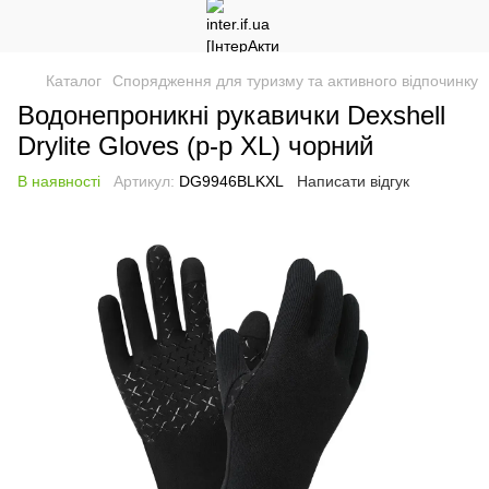
Каталог
Спорядження для туризму та активного відпочинку
Водонепроникні рукавички Dexshell
Drylite Gloves (р-р XL) чорний
В наявності
Артикул:
DG9946BLKXL
Написати відгук