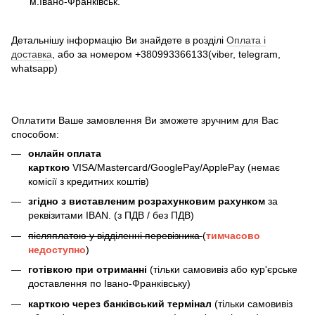
м.Івано-Франківськ.
Детальнішу інформацію Ви знайдете в розділі
Оплата і
доставка
, або за номером +380993366133(viber, telegram,
whatsapp)
Оплатити Ваше замовлення Ви зможете зручним для Вас
способом:
онлайн оплата
карткою
VISA/Mastercard/GooglePay/ApplePay (немає
комісії з кредитних коштів)
згідно з виставленим розрахунковим рахунком
за
реквізитами IBAN. (з ПДВ / без ПДВ)
післяплатою у відділенні перевізника
(
тимчасово
недоступно
)
готівкою при отриманні
(тільки самовивіз або кур'єрське
доставлення по Івано-Франківську)
карткою через банківський термінал
(тільки самовивіз