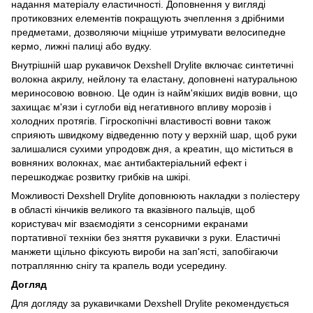
надання матеріалу еластичності. Доповнення у вигляді
протиковзних елементів покращують зчеплення з дрібними
предметами, дозволяючи міцніше утримувати велосипедне
кермо, лижні палиці або вудку.
Внутрішній шар рукавичок Dexshell Drylite включає синтетичні
волокна акрилу, нейлону та еластану, доповнені натуральною
мериносовою вовною. Це один із найм'якіших видів вовни, що
захищає м'язи і суглоби від негативного впливу морозів і
холодних протягів. Гігроскопічні властивості вовни також
сприяють швидкому відведенню поту у верхній шар, щоб руки
залишалися сухими упродовж дня, а креатин, що міститься в
вовняних волокнах, має антибактеріальний ефект і
перешкоджає розвитку грибків на шкірі.
Можливості Dexshell Drylite доповнюють накладки з поліестеру
в області кінчиків великого та вказівного пальців, щоб
користувач міг взаємодіяти з сенсорними екранами
портативної техніки без зняття рукавички з руки. Еластичні
манжети щільно фіксують вироби на зап'ясті, запобігаючи
потраплянню снігу та крапель води усередину.
Догляд
Для догляду за рукавичками Dexshell Drylite рекомендується