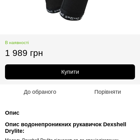
В наявності
1 989 грн
Купити
До обраного
Порівняти
Опис
Опис водонепроникних рукавичок Dexshell
Drylite:
Модель Dexshell Drylite відноситься до спеціалізованих