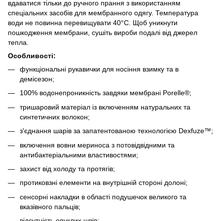
вдаватися тільки до ручного прання з використанням
спеціальних засобів для мембранного одягу. Температура
води не повинна перевищувати 40°C. Щоб уникнути
пошкодження мембрани, сушіть вироби подалі від джерел
тепла.
Особливості:
функціональні рукавички для носіння взимку та в
демісезон;
100% водонепроникність завдяки мембрані Porelle®;
тришаровий матеріал із включенням натуральних та
синтетичних волокон;
з'єднання шарів за запатентованою технологією Dexfuze™;
включення вовни мериноса з потовідвідними та
антибактеріальними властивостями;
захист від холоду та протягів;
протиковзні елементи на внутрішній стороні долоні;
сенсорні накладки в області подушечок великого та
вказівного пальців;
відсутність опуклих швів;