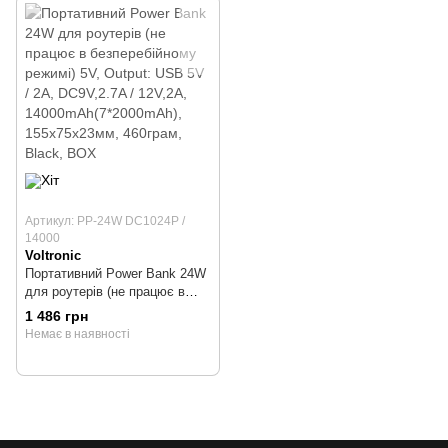
Артикул: PP-24W DC1024P /
14000
Voltronic
Портативний Power Bank 24W
для роутерів (не працює в
безперебійному режимі) 5V,
1 486 грн
Output: USB 5V / 2A,
Немає в наявності
DC9V,2.7A / 12V,2A,
14000mAh(7*2000mAh),
155х75х23мм, 460грам, Black,
BOX