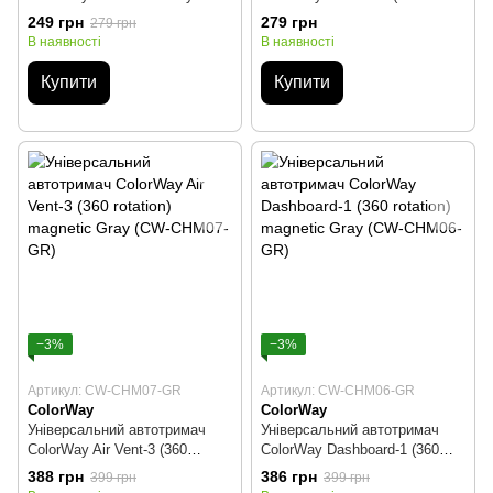
Holder Black (CW-CHG01-BK)
rotation) magnetic Gray (CW-
249 грн
279 грн
279 грн
CHM05-GR)
В наявності
В наявності
Купити
Купити
−3%
−3%
Артикул: CW-CHM07-GR
Артикул: CW-CHM06-GR
ColorWay
ColorWay
Універсальний автотримач
Універсальний автотримач
ColorWay Air Vent-3 (360
ColorWay Dashboard-1 (360
rotation) magnetic Gray (CW-
rotation) magnetic Gray (CW-
388 грн
386 грн
399 грн
399 грн
CHM07-GR)
CHM06-GR)