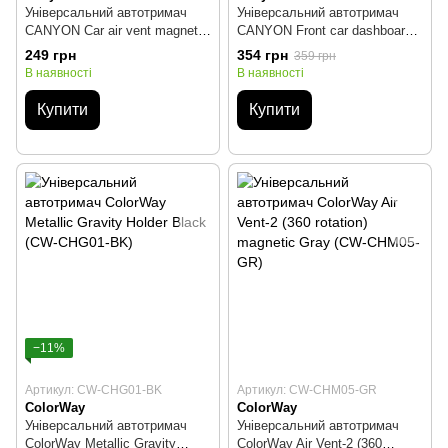
Універсальний автотримач
Універсальний автотримач
CANYON Car air vent magnetic
CANYON Front car dashboard
phone holder (CNE-CCHM2)
magnetic phone holder (CNE-
249 грн
354 грн
359 грн
CCHM6)
В наявності
В наявності
Купити
Купити
−11%
Артикул: CW-CHG01-BK
Артикул: CW-CHM05-GR
ColorWay
ColorWay
Універсальний автотримач
Універсальний автотримач
ColorWay Metallic Gravity
ColorWay Air Vent-2 (360