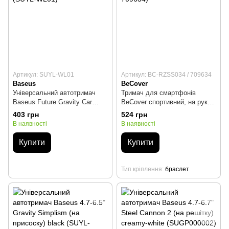
Артикул: SUYL-WL01
Артикул: BC-RZSS034 / 709634
Baseus
BeCover
Універсальний автотримач
Тримач для смартфонів
Baseus Future Gravity Car
BeCover спортивний, на руку,
Mount Black (SUYL-WL01)
чорний (BC-RZSS034 / 709634)
403 грн
524 грн
В наявності
В наявності
Купити
Купити
Тип кріплення
браслет