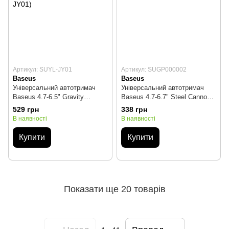
Артикул: SUYL-JY01
Артикул: SUGP000002
Baseus
Baseus
Універсальний автотримач
Універсальний автотримач
Baseus 4.7-6.5" Gravity
Baseus 4.7-6.7" Steel Cannon 2
Simplism (на присоску) black
(на решітку) creamy-white
529 грн
338 грн
(SUYL-JY01)
(SUGP000002)
В наявності
В наявності
Купити
Купити
Показати ще 20 товарів