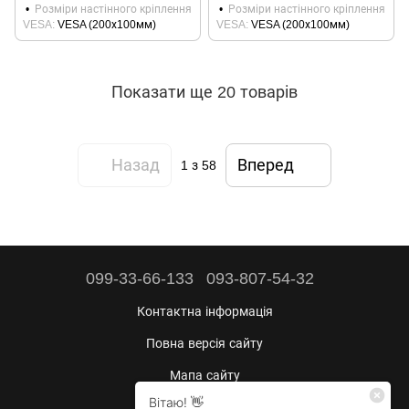
Розміри настінного кріплення
Розміри настінного кріплення
VESA
VESA (200х100мм)
VESA
VESA (200х100мм)
Показати ще 20 товарів
Назад
Вперед
1
з 58
099-33-66-133
093-807-54-32
Контактна інформація
Повна версія сайту
Мапа сайту
Будні:
10:00–17:00