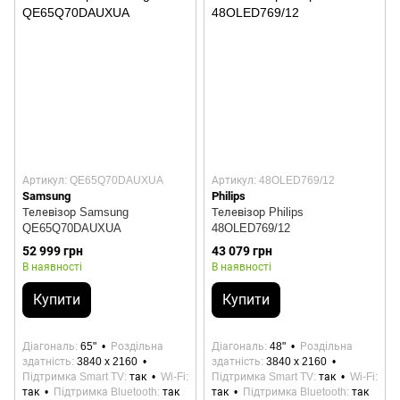
Артикул: QE65Q70DAUXUA
Артикул: 48OLED769/12
Samsung
Philips
Телевізор Samsung
Телевізор Philips
QE65Q70DAUXUA
48OLED769/12
52 999 грн
43 079 грн
В наявності
В наявності
Купити
Купити
Діагональ
65"
Роздільна
Діагональ
48"
Роздільна
здатність
3840 x 2160
здатність
3840 x 2160
Підтримка Smart TV
так
Wi-Fi
Підтримка Smart TV
так
Wi-Fi
так
Підтримка Bluetooth
так
так
Підтримка Bluetooth
так