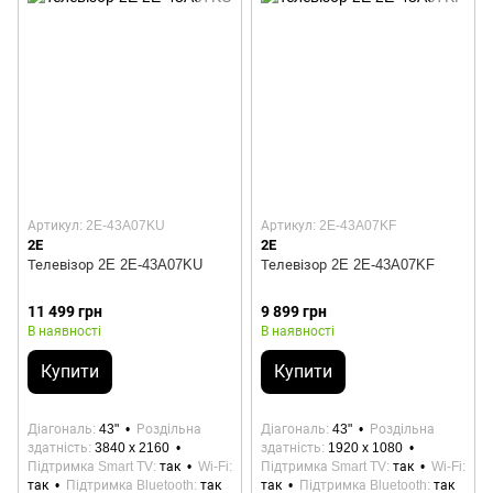
Артикул: 2E-43A07KU
Артикул: 2E-43A07KF
2E
2E
Телевізор 2E 2E-43A07KU
Телевізор 2E 2E-43A07KF
11 499 грн
9 899 грн
В наявності
В наявності
Купити
Купити
Діагональ
43"
Роздільна
Діагональ
43"
Роздільна
здатність
3840 x 2160
здатність
1920 x 1080
Підтримка Smart TV
так
Wi-Fi
Підтримка Smart TV
так
Wi-Fi
так
Підтримка Bluetooth
так
так
Підтримка Bluetooth
так