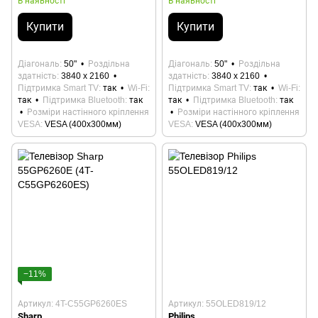
В наявності
В наявності
Купити
Купити
Діагональ
50"
Роздільна
Діагональ
50"
Роздільна
здатність
3840 x 2160
здатність
3840 x 2160
Підтримка Smart TV
так
Wi-Fi
Підтримка Smart TV
так
Wi-Fi
так
Підтримка Bluetooth
так
так
Підтримка Bluetooth
так
Розміри настінного кріплення
Розміри настінного кріплення
VESA
VESA (400x300мм)
VESA
VESA (400x300мм)
−11%
Артикул: 4T-C55GP6260ES
Артикул: 55OLED819/12
Sharp
Philips