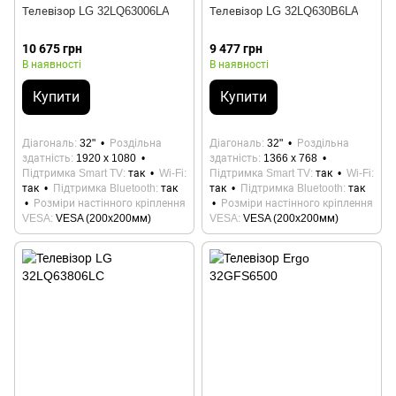
Телевізор LG 32LQ63006LA
Телевізор LG 32LQ630B6LA
10 675 грн
9 477 грн
В наявності
В наявності
Купити
Купити
Діагональ
32"
Роздільна
Діагональ
32"
Роздільна
здатність
1920 x 1080
здатність
1366 x 768
Підтримка Smart TV
так
Wi-Fi
Підтримка Smart TV
так
Wi-Fi
так
Підтримка Bluetooth
так
так
Підтримка Bluetooth
так
Розміри настінного кріплення
Розміри настінного кріплення
VESA
VESA (200x200мм)
VESA
VESA (200x200мм)