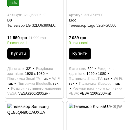
−4%
Артикул: 32LQ63806LC
Артикул: 32GFS6500
LG
Ergo
Телевізор LG 32LQ63806LC
Телевізор Ergo 32GFS6500
11 550 грн
7 089 грн
11 999 грн
В наявності
В наявності
Купити
Купити
Діагональ
32"
Роздільна
Діагональ
32"
Роздільна
здатність
1920 x 1080
здатність
1920 x 1080
Підтримка Smart TV
так
Wi-Fi
Підтримка Smart TV
так
Wi-Fi
так
Підтримка Bluetooth
так
так
Підтримка Bluetooth
так
Розміри настінного кріплення
Розміри настінного кріплення
VESA
VESA (200x200мм)
VESA
VESA (200x200мм)