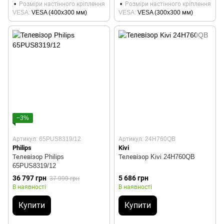
Розміри настінного кріплення
Розміри настінного кріплення
VESA
VESA (400x300 мм)
VESA
VESA (300x300 мм)
−3%
Артикул: 65PUS8319/12
Артикул: 24H760QB
Philips
Kivi
Телевізор Philips
Телевізор Kivi 24H760QB
65PUS8319/12
36 797 грн
5 686 грн
37 999 грн
В наявності
В наявності
Купити
Купити