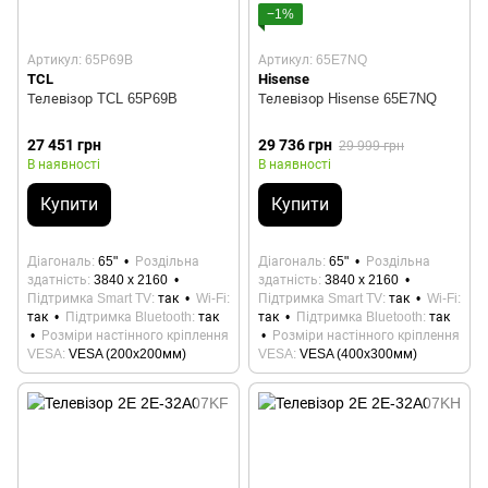
−1%
Артикул: 65P69B
Артикул: 65E7NQ
TCL
Hisense
Телевізор TCL 65P69B
Телевізор Hisense 65E7NQ
27 451 грн
29 736 грн
29 999 грн
В наявності
В наявності
Купити
Купити
Діагональ
65"
Роздільна
Діагональ
65"
Роздільна
здатність
3840 x 2160
здатність
3840 x 2160
Підтримка Smart TV
так
Wi-Fi
Підтримка Smart TV
так
Wi-Fi
так
Підтримка Bluetooth
так
так
Підтримка Bluetooth
так
Розміри настінного кріплення
Розміри настінного кріплення
VESA
VESA (200x200мм)
VESA
VESA (400x300мм)