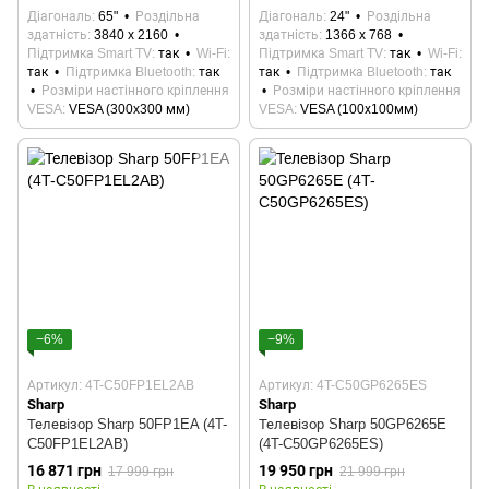
Діагональ
65"
Роздільна
Діагональ
24"
Роздільна
здатність
3840 x 2160
здатність
1366 x 768
Підтримка Smart TV
так
Wi-Fi
Підтримка Smart TV
так
Wi-Fi
так
Підтримка Bluetooth
так
так
Підтримка Bluetooth
так
Розміри настінного кріплення
Розміри настінного кріплення
VESA
VESA (300x300 мм)
VESA
VESA (100х100мм)
−6%
−9%
Артикул: 4T-C50FP1EL2AB
Артикул: 4T-C50GP6265ES
Sharp
Sharp
Телевізор Sharp 50FP1EA (4T-
Телевізор Sharp 50GP6265E
C50FP1EL2AB)
(4T-C50GP6265ES)
16 871 грн
19 950 грн
17 999 грн
21 999 грн