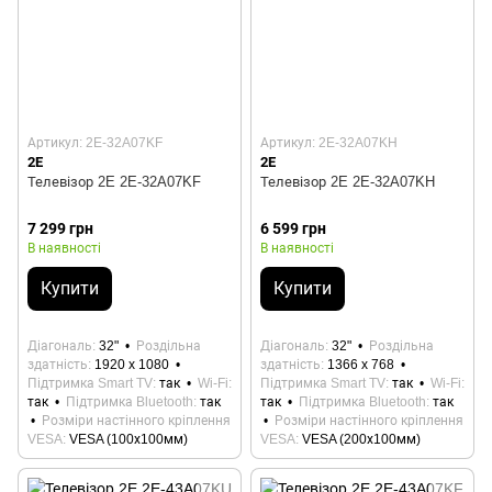
Артикул: 2E-32A07KF
Артикул: 2E-32A07KH
2E
2E
Телевізор 2E 2E-32A07KF
Телевізор 2E 2E-32A07KH
7 299 грн
6 599 грн
В наявності
В наявності
Купити
Купити
Діагональ
32"
Роздільна
Діагональ
32"
Роздільна
здатність
1920 x 1080
здатність
1366 x 768
Підтримка Smart TV
так
Wi-Fi
Підтримка Smart TV
так
Wi-Fi
так
Підтримка Bluetooth
так
так
Підтримка Bluetooth
так
Розміри настінного кріплення
Розміри настінного кріплення
VESA
VESA (100х100мм)
VESA
VESA (200х100мм)