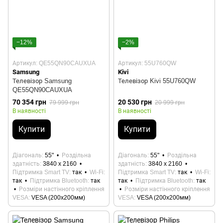
−12%
−2%
Артикул: QE55QN90CAUXUA
Артикул: 55U760QW
Samsung
Kivi
Телевізор Samsung
Телевізор Kivi 55U760QW
QE55QN90CAUXUA
70 354 грн
20 530 грн
79 999 грн
20 999 грн
В наявності
В наявності
Купити
Купити
Діагональ
55"
Роздільна
Діагональ
55"
Роздільна
здатність
3840 x 2160
здатність
3840 x 2160
Підтримка Smart TV
так
Wi-Fi
Підтримка Smart TV
так
Wi-Fi
так
Підтримка Bluetooth
так
так
Підтримка Bluetooth
так
Розміри настінного кріплення
Розміри настінного кріплення
VESA
VESA (200x200мм)
VESA
VESA (200x200мм)