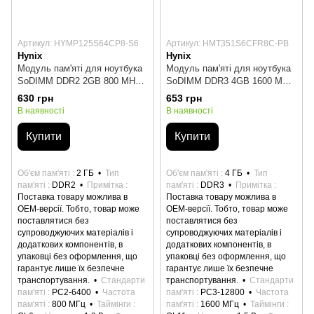
Артикул: HYMP125S64CP8-S6
Артикул: HMT351S6CFR8C-PB
Hynix
Hynix
Модуль пам'яті для ноутбука
Модуль пам'яті для ноутбука
SoDIMM DDR2 2GB 800 MHz
SoDIMM DDR3 4GB 1600 MHz
Hynix (HYMP125S64CP8-S6)
Hynix (HMT351S6CFR8C-PB)
630 грн
653 грн
В наявності
В наявності
Купити
Купити
Об'єм пам'яті
2 ГБ
Тип
Об'єм пам'яті
4 ГБ
Тип
пам'яті
DDR2
Примітка
пам'яті
DDR3
Примітка
Поставка товару можлива в
Поставка товару можлива в
ОЕМ-версії. Тобто, товар може
ОЕМ-версії. Тобто, товар може
поставлятися без
поставлятися без
супроводжуючих матеріалів і
супроводжуючих матеріалів і
додаткових компонентів, в
додаткових компонентів, в
упаковці без оформлення, що
упаковці без оформлення, що
гарантує лише їх безпечне
гарантує лише їх безпечне
транспортування.
Стандарти
транспортування.
Стандарти
пам'яті
PC2-6400
Частота
пам'яті
PC3-12800
Частота
пам'яті
800 МГц
Таймінги
пам'яті
1600 МГц
Таймінги