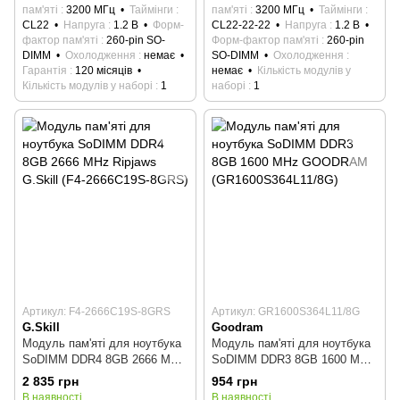
пам'яті
3200 МГц
Таймінги
пам'яті
3200 МГц
Таймінги
CL22
Напруга
1.2 В
Форм-
CL22-22-22
Напруга
1.2 В
фактор пам'яті
260-pin SO-
Форм-фактор пам'яті
260-pin
DIMM
Охолодження
немає
SO-DIMM
Охолодження
Гарантія
120 місяців
немає
Кількість модулів у
Кількість модулів у наборі
1
наборі
1
Артикул: F4-2666C19S-8GRS
Артикул: GR1600S364L11/8G
G.Skill
Goodram
Модуль пам'яті для ноутбука
Модуль пам'яті для ноутбука
SoDIMM DDR4 8GB 2666 MHz
SoDIMM DDR3 8GB 1600 MHz
Ripjaws G.Skill (F4-2666C19S-
GOODRAM
2 835 грн
954 грн
8GRS)
(GR1600S364L11/8G)
В наявності
В наявності