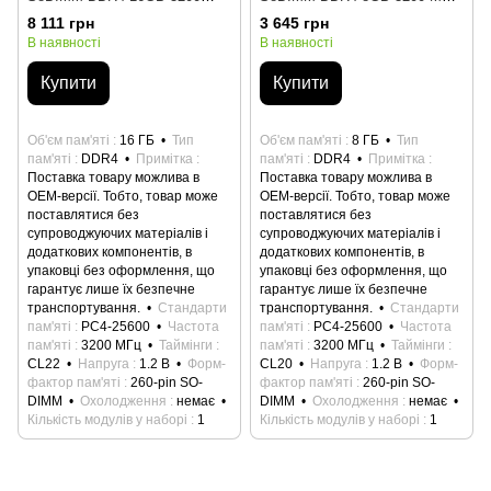
MHz Kingston
Fury Impact HyperX
8 111 грн
3 645 грн
(KVR32S22S8/16)
(KF432S20IB/8)
В наявності
В наявності
Купити
Купити
Об'єм пам'яті
16 ГБ
Тип
Об'єм пам'яті
8 ГБ
Тип
пам'яті
DDR4
Примітка
пам'яті
DDR4
Примітка
Поставка товару можлива в
Поставка товару можлива в
ОЕМ-версії. Тобто, товар може
ОЕМ-версії. Тобто, товар може
поставлятися без
поставлятися без
супроводжуючих матеріалів і
супроводжуючих матеріалів і
додаткових компонентів, в
додаткових компонентів, в
упаковці без оформлення, що
упаковці без оформлення, що
гарантує лише їх безпечне
гарантує лише їх безпечне
транспортування.
Стандарти
транспортування.
Стандарти
пам'яті
PC4-25600
Частота
пам'яті
PC4-25600
Частота
пам'яті
3200 МГц
Таймінги
пам'яті
3200 МГц
Таймінги
CL22
Напруга
1.2 В
Форм-
CL20
Напруга
1.2 В
Форм-
фактор пам'яті
260-pin SO-
фактор пам'яті
260-pin SO-
DIMM
Охолодження
немає
DIMM
Охолодження
немає
Кількість модулів у наборі
1
Кількість модулів у наборі
1