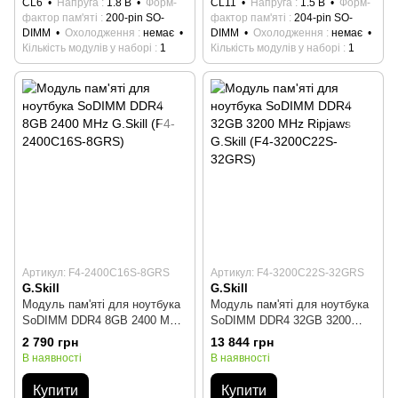
CL6
Напруга
1.8 В
Форм-
CL11
Напруга
1.5 В
Форм-
фактор пам'яті
200-pin SO-
фактор пам'яті
204-pin SO-
DIMM
Охолодження
немає
DIMM
Охолодження
немає
Кількість модулів у наборі
1
Кількість модулів у наборі
1
Артикул: F4-2400C16S-8GRS
Артикул: F4-3200C22S-32GRS
G.Skill
G.Skill
Модуль пам'яті для ноутбука
Модуль пам'яті для ноутбука
SoDIMM DDR4 8GB 2400 MHz
SoDIMM DDR4 32GB 3200
G.Skill (F4-2400C16S-8GRS)
MHz Ripjaws G.Skill (F4-
2 790 грн
13 844 грн
3200C22S-32GRS)
В наявності
В наявності
Купити
Купити