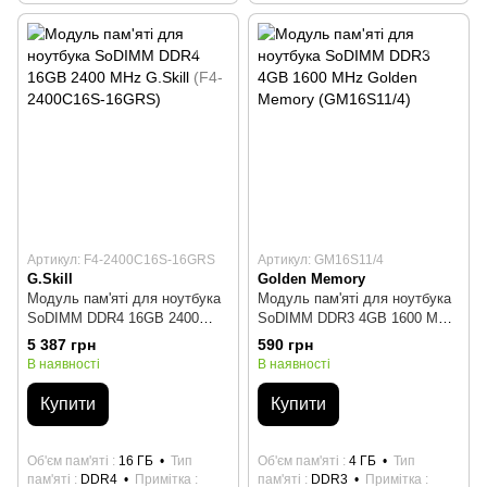
Артикул: F4-2400C16S-16GRS
Артикул: GM16S11/4
G.Skill
Golden Memory
Модуль пам'яті для ноутбука
Модуль пам'яті для ноутбука
SoDIMM DDR4 16GB 2400
SoDIMM DDR3 4GB 1600 MHz
MHz G.Skill (F4-2400C16S-
Golden Memory (GM16S11/4)
5 387 грн
590 грн
16GRS)
В наявності
В наявності
Купити
Купити
Об'єм пам'яті
16 ГБ
Тип
Об'єм пам'яті
4 ГБ
Тип
пам'яті
DDR4
Примітка
пам'яті
DDR3
Примітка