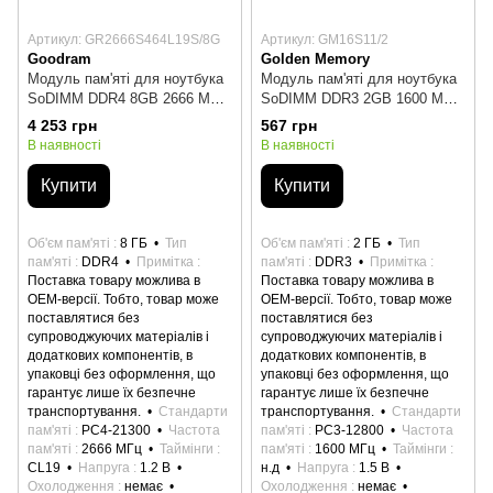
Артикул: GR2666S464L19S/8G
Артикул: GM16S11/2
Goodram
Golden Memory
Модуль пам'яті для ноутбука
Модуль пам'яті для ноутбука
SoDIMM DDR4 8GB 2666 MHz
SoDIMM DDR3 2GB 1600 MHz
GOODRAM
Golden Memory (GM16S11/2)
4 253 грн
567 грн
(GR2666S464L19S/8G)
В наявності
В наявності
Купити
Купити
Об'єм пам'яті
8 ГБ
Тип
Об'єм пам'яті
2 ГБ
Тип
пам'яті
DDR4
Примітка
пам'яті
DDR3
Примітка
Поставка товару можлива в
Поставка товару можлива в
ОЕМ-версії. Тобто, товар може
ОЕМ-версії. Тобто, товар може
поставлятися без
поставлятися без
супроводжуючих матеріалів і
супроводжуючих матеріалів і
додаткових компонентів, в
додаткових компонентів, в
упаковці без оформлення, що
упаковці без оформлення, що
гарантує лише їх безпечне
гарантує лише їх безпечне
транспортування.
Стандарти
транспортування.
Стандарти
пам'яті
PC4-21300
Частота
пам'яті
PC3-12800
Частота
пам'яті
2666 МГц
Таймінги
пам'яті
1600 МГц
Таймінги
CL19
Напруга
1.2 В
н.д
Напруга
1.5 В
Охолодження
немає
Охолодження
немає