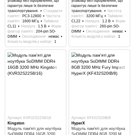
упаковці без оформлення, що
упаковці без оформлення, що
гарантує лише їх безпечне
гарантує лише їх безпечне
транспортування.
Стандарти
транспортування.
Частота
пам'яті
PC3-12800
Частота
пам'яті
3200 МГц
Таймінги
пам'яті
1600 МГц
Таймінги
CL22
Напруга
1.2 В
Форм-
CL11
Напруга
1.5 В
Форм-
фактор пам'яті
260-pin SO-
фактор пам'яті
204-pin SO-
DIMM
Охолодження
немає
DIMM
Охолодження
немає
Кількість модулів у наборі
1
Кількість модулів у наборі
1
Артикул: KVR32S22S8/16
Артикул: KF432S20IB/8
Kingston
HyperX
Модуль пам'яті для ноутбука
Модуль пам'яті для ноутбука
SoDIMM DDR4 16GB 3200
SoDIMM DDR4 8GB 3200 MHz