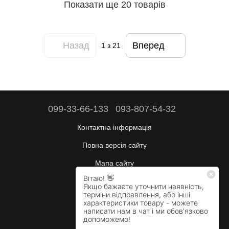
Показати ще 20 товарів
Назад
Вперед
1
з 21
099-33-66-133
093-807-54-32
Контактна інформація
Повна версія сайту
Мапа сайту
Будні:
10:00–17:00
Сб:
вихідний
Нд:
вихідний