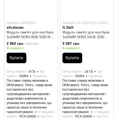
Артикул: E408322S
Артикул: F4-3200C22S-16GRS
eXceleram
G.Skill
Модуль пам'яті для ноутбука
Модуль пам'яті для ноутбука
SoDIMM DDR4 8GB 3200 MHz
SoDIMM DDR4 16GB 3200
eXceleram (E408322S)
MHz G.Skill (F4-3200C22S-
2 962 грн
5 387 грн
2 971 грн
16GRS)
В наявності
В наявності
Купити
Купити
Об'єм пам'яті
8 ГБ
Тип
Об'єм пам'яті
16 ГБ
Тип
пам'яті
DDR4
Примітка
пам'яті
DDR4
Примітка
Поставка товару можлива в
Поставка товару можлива в
ОЕМ-версії. Тобто, товар може
ОЕМ-версії. Тобто, товар може
поставлятися без
поставлятися без
супроводжуючих матеріалів і
супроводжуючих матеріалів і
додаткових компонентів, в
додаткових компонентів, в
упаковці без оформлення, що
упаковці без оформлення, що
гарантує лише їх безпечне
гарантує лише їх безпечне
транспортування.
Стандарти
транспортування.
Стандарти
пам'яті
PC4-25600
Частота
пам'яті
PC4-25600
Частота