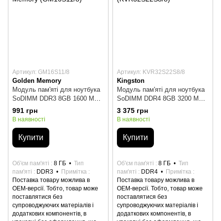
Артикул: GM16S11/8
Артикул: KVR32S22S8/8
Golden Memory
Kingston
Модуль пам'яті для ноутбука
Модуль пам'яті для ноутбука
SoDIMM DDR3 8GB 1600 MHz
SoDIMM DDR4 8GB 3200 MHz
Golden Memory (GM16S11/8)
Kingston (KVR32S22S8/8)
991 грн
3 375 грн
В наявності
В наявності
Купити
Купити
Об'єм пам'яті
8 ГБ
Тип
Об'єм пам'яті
8 ГБ
Тип
пам'яті
DDR3
Примітка
пам'яті
DDR4
Примітка
Поставка товару можлива в
Поставка товару можлива в
ОЕМ-версії. Тобто, товар може
ОЕМ-версії. Тобто, товар може
поставлятися без
поставлятися без
супроводжуючих матеріалів і
супроводжуючих матеріалів і
додаткових компонентів, в
додаткових компонентів, в