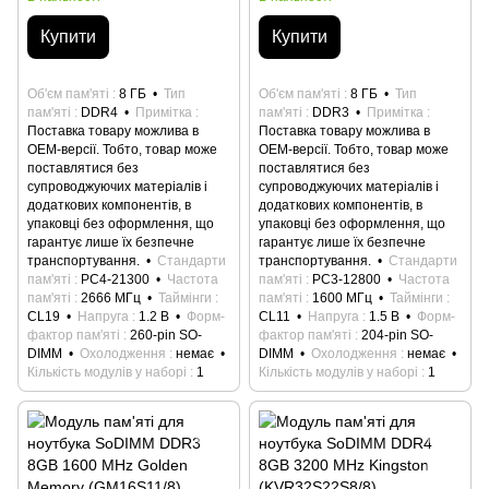
Купити
Купити
Об'єм пам'яті
8 ГБ
Тип
Об'єм пам'яті
8 ГБ
Тип
пам'яті
DDR4
Примітка
пам'яті
DDR3
Примітка
Поставка товару можлива в
Поставка товару можлива в
ОЕМ-версії. Тобто, товар може
ОЕМ-версії. Тобто, товар може
поставлятися без
поставлятися без
супроводжуючих матеріалів і
супроводжуючих матеріалів і
додаткових компонентів, в
додаткових компонентів, в
упаковці без оформлення, що
упаковці без оформлення, що
гарантує лише їх безпечне
гарантує лише їх безпечне
транспортування.
Стандарти
транспортування.
Стандарти
пам'яті
PC4-21300
Частота
пам'яті
PC3-12800
Частота
пам'яті
2666 МГц
Таймінги
пам'яті
1600 МГц
Таймінги
CL19
Напруга
1.2 В
Форм-
CL11
Напруга
1.5 В
Форм-
фактор пам'яті
260-pin SO-
фактор пам'яті
204-pin SO-
DIMM
Охолодження
немає
DIMM
Охолодження
немає
Кількість модулів у наборі
1
Кількість модулів у наборі
1