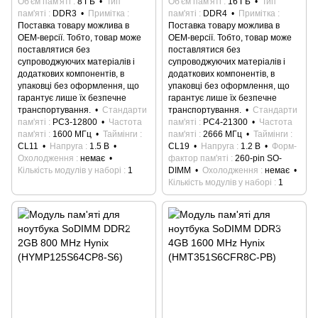
Об'єм пам'яті
8 ГБ
Тип
Об'єм пам'яті
16 ГБ
Тип
пам'яті
DDR3
Примітка
пам'яті
DDR4
Примітка
Поставка товару можлива в
Поставка товару можлива в
ОЕМ-версії. Тобто, товар може
ОЕМ-версії. Тобто, товар може
поставлятися без
поставлятися без
супроводжуючих матеріалів і
супроводжуючих матеріалів і
додаткових компонентів, в
додаткових компонентів, в
упаковці без оформлення, що
упаковці без оформлення, що
гарантує лише їх безпечне
гарантує лише їх безпечне
транспортування.
Стандарти
транспортування.
Стандарти
пам'яті
PC3-12800
Частота
пам'яті
PC4-21300
Частота
пам'яті
1600 МГц
Таймінги
пам'яті
2666 МГц
Таймінги
CL11
Напруга
1.5 В
CL19
Напруга
1.2 В
Форм-
Охолодження
немає
фактор пам'яті
260-pin SO-
Кількість модулів у наборі
1
DIMM
Охолодження
немає
Кількість модулів у наборі
1