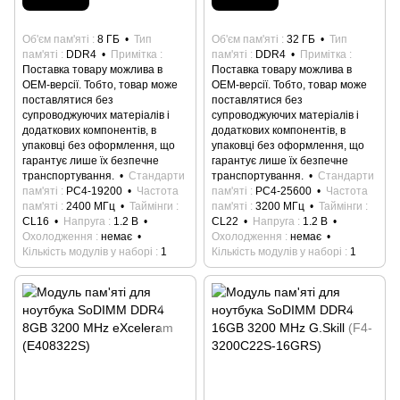
Об'єм пам'яті
8 ГБ
Тип
Об'єм пам'яті
32 ГБ
Тип
пам'яті
DDR4
Примітка
пам'яті
DDR4
Примітка
Поставка товару можлива в
Поставка товару можлива в
ОЕМ-версії. Тобто, товар може
ОЕМ-версії. Тобто, товар може
поставлятися без
поставлятися без
супроводжуючих матеріалів і
супроводжуючих матеріалів і
додаткових компонентів, в
додаткових компонентів, в
упаковці без оформлення, що
упаковці без оформлення, що
гарантує лише їх безпечне
гарантує лише їх безпечне
транспортування.
Стандарти
транспортування.
Стандарти
пам'яті
PC4-19200
Частота
пам'яті
PC4-25600
Частота
пам'яті
2400 МГц
Таймінги
пам'яті
3200 МГц
Таймінги
CL16
Напруга
1.2 В
CL22
Напруга
1.2 В
Охолодження
немає
Охолодження
немає
Кількість модулів у наборі
1
Кількість модулів у наборі
1