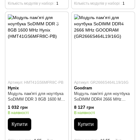
Кількість модулів у наборі
1
Кількість модулів у наборі
1
Артикул: HMT41GS6MFR8C-PB
Артикул: GR2666S464L19/16G
Hynix
Goodram
Модуль пам'яті для ноутбука
Модуль пам'яті для ноутбука
SoDIMM DDR 3 8GB 1600 MHz
SoDIMM DDR4 2666 MHz
Hynix (HMT41GS6MFR8C-PB)
GOODRAM
1 032 грн
8 127 грн
(GR2666S464L19/16G)
В наявності
В наявності
Купити
Купити