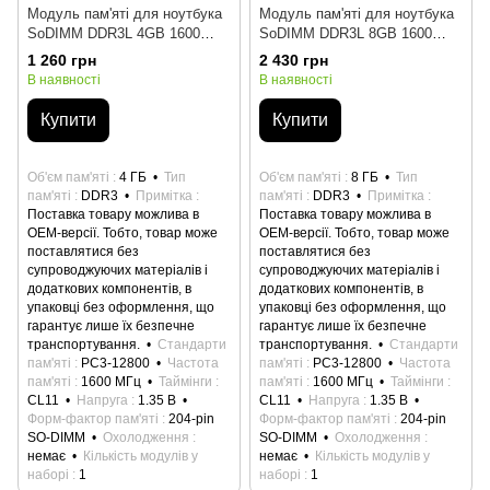
Модуль пам'яті для ноутбука
Модуль пам'яті для ноутбука
SoDIMM DDR3L 4GB 1600
SoDIMM DDR3L 8GB 1600
MHz GOODRAM
MHz GOODRAM
1 260 грн
2 430 грн
(GR1600S3V64L11S/4G)
(GR1600S3V64L11/8G)
В наявності
В наявності
Купити
Купити
Об'єм пам'яті
4 ГБ
Тип
Об'єм пам'яті
8 ГБ
Тип
пам'яті
DDR3
Примітка
пам'яті
DDR3
Примітка
Поставка товару можлива в
Поставка товару можлива в
ОЕМ-версії. Тобто, товар може
ОЕМ-версії. Тобто, товар може
поставлятися без
поставлятися без
супроводжуючих матеріалів і
супроводжуючих матеріалів і
додаткових компонентів, в
додаткових компонентів, в
упаковці без оформлення, що
упаковці без оформлення, що
гарантує лише їх безпечне
гарантує лише їх безпечне
транспортування.
Стандарти
транспортування.
Стандарти
пам'яті
PC3-12800
Частота
пам'яті
PC3-12800
Частота
пам'яті
1600 МГц
Таймінги
пам'яті
1600 МГц
Таймінги
CL11
Напруга
1.35 В
CL11
Напруга
1.35 В
Форм-фактор пам'яті
204-pin
Форм-фактор пам'яті
204-pin
SO-DIMM
Охолодження
SO-DIMM
Охолодження
немає
Кількість модулів у
немає
Кількість модулів у
наборі
1
наборі
1