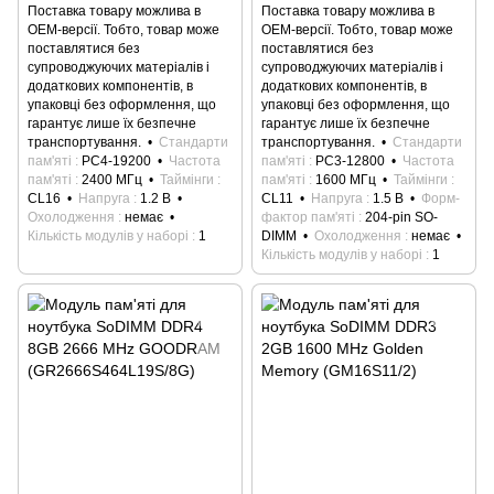
Поставка товару можлива в
Поставка товару можлива в
ОЕМ-версії. Тобто, товар може
ОЕМ-версії. Тобто, товар може
поставлятися без
поставлятися без
супроводжуючих матеріалів і
супроводжуючих матеріалів і
додаткових компонентів, в
додаткових компонентів, в
упаковці без оформлення, що
упаковці без оформлення, що
гарантує лише їх безпечне
гарантує лише їх безпечне
транспортування.
Стандарти
транспортування.
Стандарти
пам'яті
PC4-19200
Частота
пам'яті
PC3-12800
Частота
пам'яті
2400 МГц
Таймінги
пам'яті
1600 МГц
Таймінги
CL16
Напруга
1.2 В
CL11
Напруга
1.5 В
Форм-
Охолодження
немає
фактор пам'яті
204-pin SO-
Кількість модулів у наборі
1
DIMM
Охолодження
немає
Кількість модулів у наборі
1