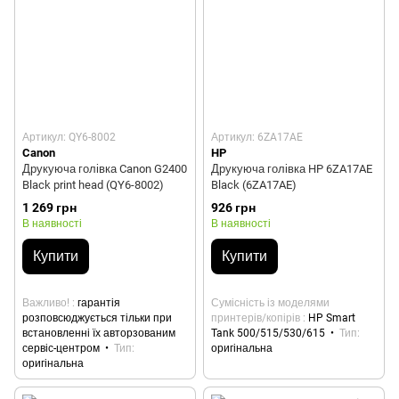
Артикул: QY6-8002
Артикул: 6ZA17AE
Canon
HP
Друкуюча голівка Canon G2400
Друкуюча голівка HP 6ZA17AE
Black print head (QY6-8002)
Black (6ZA17AE)
1 269 грн
926 грн
В наявності
В наявності
Купити
Купити
Важливо!
гарантія
Сумісність із моделями
розповсюджується тільки при
принтерів/копірів
HP Smart
встановленні їх авторзованим
Tank 500/515/530/615
Тип
сервіс-центром
Тип
оригінальна
оригінальна