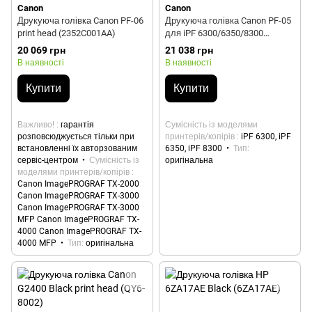
Canon
Canon
Друкуюча голівка Canon PF-06
Друкуюча голівка Canon PF-05
print head (2352C001AA)
для iPF 6300/6350/8300
(3872B001)
20 069 грн
21 038 грн
В наявності
В наявності
Купити
Купити
Важливо!
гарантія
Сумісність із моделями
розповсюджується тільки при
принтерів/копірів
iPF 6300, iPF
встановленні їх авторзованим
6350, iPF 8300
Тип
сервіс-центром
Сумісність із
оригінальна
моделями принтерів/копірів
Canon ImagePROGRAF TX-2000
Canon ImagePROGRAF TX-3000
Canon ImagePROGRAF TX-3000
MFP Canon ImagePROGRAF TX-
4000 Canon ImagePROGRAF TX-
4000 MFP
Тип
оригінальна