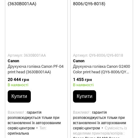
Артикул: 3630B001AA
Артикул: QY6-8006/QY6-8018
Canon
Canon
Друкуюча голівка Canon PF-04
Друкуюча голівка Canon G2400
print head (3630B001AA)
Color print head (QY6-8006/QY6-
8018)
20 444 грн
1 455 грн
В наявності
В наявності
Купити
Купити
Важливо!
гарантія
Важливо!
гарантія
розповсюджується тільки при
розповсюджується тільки при
встановленні їх авторзованим
встановленні їх авторзованим
сервіс-центром
Тип
сервіс-центром
Сумісність із
оригінальна
моделями принтерів/копірів