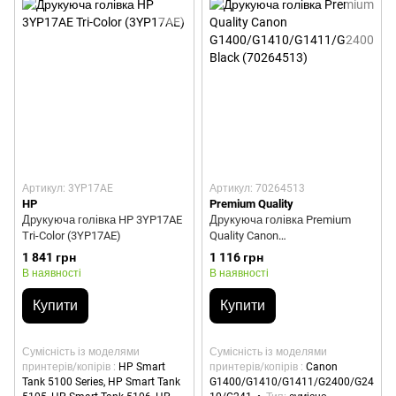
Артикул: 3YP17AE
Артикул: 70264513
HP
Premium Quality
Друкуюча голівка HP 3YP17AE
Друкуюча голівка Premium
Tri-Color (3YP17AE)
Quality Canon
G1400/G1410/G1411/G2400/G2
1 841 грн
1 116 грн
410/G241 Black (70264513)
В наявності
В наявності
Купити
Купити
Сумісність із моделями
Сумісність із моделями
принтерів/копірів
HP Smart
принтерів/копірів
Canon
Tank 5100 Series, HP Smart Tank
G1400/G1410/G1411/G2400/G24