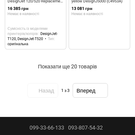
DesignJet 120/520 Replacement
yellow DesignJ5000 (C4953A)
kit (C1Q10A)
16 385 грн
13 081 грн
Немає в наявності
Немає в наявності
Сумісність із моделями
принтерів/копірів
DesignJet-
T120, DesignJet-T520
Тип
оригінальна
Показати ще 20 товарів
Назад
Вперед
1
з 3
099-33-66-133
093-807-54-32