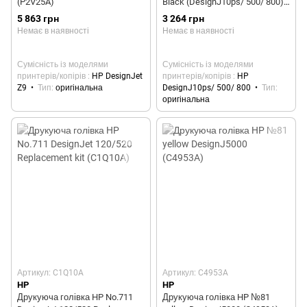
(P2V25A)
Black (DesignJ10ps/ 500/ 800)
(C4810A)
5 863 грн
3 264 грн
Немає в наявності
Немає в наявності
Сумісність із моделями
Сумісність із моделями
принтерів/копірів
HP DesignJet
принтерів/копірів
HP
Z9
Тип
оригінальна
DesignJ10ps/ 500/ 800
Тип
оригінальна
Артикул: C1Q10A
Артикул: C4953A
HP
HP
Друкуюча голівка HP No.711
Друкуюча голівка HP №81