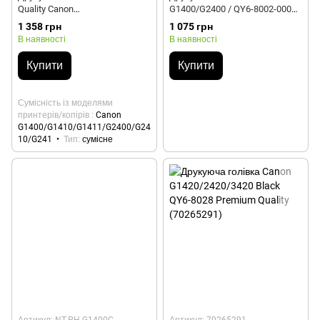
Quality Canon
G1400/G2400 / QY6-8002-000
G1400/G1410/G1411/G2400/G2
Black NewTone (NT-PH-
1 358 грн
1 075 грн
410 CMY QY6-8006/QY6-8018
G1400Bk)
В наявності
В наявності
(70264554)
Купити
Купити
Сумісність із моделями
принтерів/копірів
Canon
G1400/G1410/G1411/G2400/G24
10/G241
Тип
сумісне
Артикул: NT-PH-G1400C
Артикул: 70265291