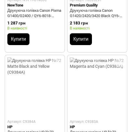
NewTone
Premium Quality
Друкуюча голівка Canon Pixma
Друкуюча голівка Canon
G1400/G2400 / QY6-8018-
G1420/2420/3420 Black QY6-
000000 Color NewTone (NT-PH-
8028 Premium Quality
1 287 грн
2 183 грн
G1400C)
(70265291)
В наявності
В наявності
Купити
Купити
Артикул: C9384A
Артикул: C9383A
HP
HP