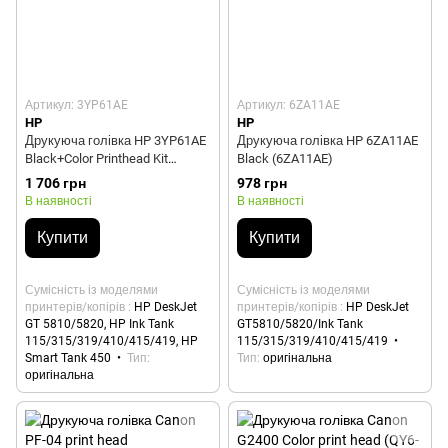
Артикул: 3YP61AE
Артикул: 6ZA11AE
HP
HP
Друкуюча голівка HP 3YP61AE
Друкуюча голівка HP 6ZA11AE
Black+Color Printhead Kit
Black (6ZA11AE)
(3YP61AE)
1 706 грн
978 грн
В наявності
В наявності
Купити
Купити
Сумісність із моделями
Сумісність із моделями
принтерів/копірів
HP DeskJet
принтерів/копірів
HP DeskJet
GT 5810/5820, HP Ink Tank
GT5810/5820/Ink Tank
115/315/319/410/415/419, HP
115/315/319/410/415/419
Smart Tank 450
Тип
Тип
оригінальна
оригінальна