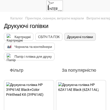
Каталог
Принтери, сканери, витратні маріали
Витратні мате
Друкуючі голівки
Картриджі
СБПЧ ТА ПЗК
Друкуючі голівки
Чорнила та контейнери
Папір і плівка для друку
Фільтр
За популярністю