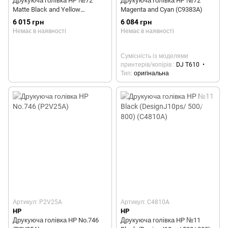
Друкуюча голівка HP №72
Друкуюча голівка HP №72
Matte Black and Yellow
Magenta and Cyan (C9383A)
(C9384A)
6 015 грн
6 084 грн
Немає в наявності
Немає в наявності
Сумісність із моделями
принтерів/копірів
DJ T610
Тип
оригінальна
Артикул: P2V25A
Артикул: C4810A
HP
HP
Друкуюча голівка HP No.746
Друкуюча голівка HP №11