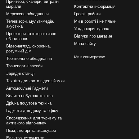
Принтери, сканери, витратні
маріали
Контактна інформація
Мережеве обладнання
Графік роботи
Телевізори, мультимедіа,
Ми в роботі і не тільки
акустика
Угода користувача
Проектори та інтерактивне
Відгуки про магазин
обладнання
Мапа сайту
Відеонагляд, охоронна,
розумний дім
Ми в соцмережах
Торгівельне обладнання
Транспортні засоби
Зарядні станції
Техніка для фото-відео зйомки
Автомобільні Ґаджети
Велика побутова техніка
Дрібна побутова техніка
Ґаджети для дому та офісу
Спорядження для туризму та
активного відпочинку
Ножі, ліхтарі та аксесуари
Електроінструменти