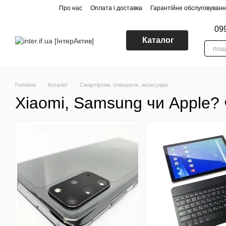
Перейти до основного контенту
Про нас
Оплата і доставка
Гарантійне обслуговуван
09
Каталог
Головна
Каталог
Смартфони, планшети, аксесуари
Xiaomi, Samsung чи Apple? 