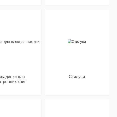
кладинки для
Стилуси
ктронних книг