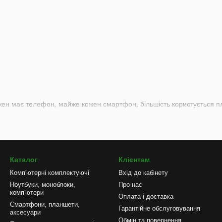
ожен має телефон, майже кожен смартфон, більшість користується 
Каталог
Клієнтам
Комп'ютерні комплектуючі
Вхід до кабінету
Ноутбуки, моноблоки,
Про нас
комп'ютери
Оплата і доставка
Смартфони, планшети,
Гарантійне обслуговування
аксесуари
Обмін та повернення