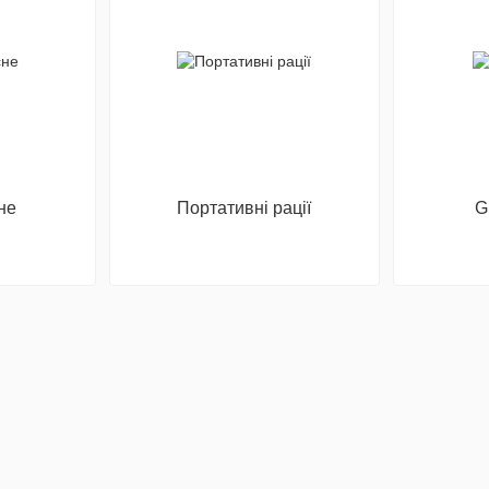
не
Портативні рації
G