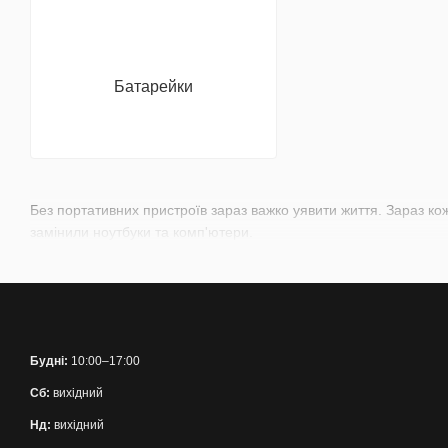
Батарейки
Без портативних пристроїв зараз важко уявити життя. Зараз к
замінили ноутбуки та комп'ютери.
Будні:
10:00–17:00
Сб:
вихідний
Нд:
вихідний