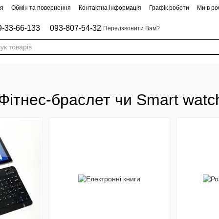
ня
Обмін та повернення
Контактна інформація
Графік роботи
Ми в роб
9-33-66-133
093-807-54-32
Передзвонити Вам?
Фітнес-браслет чи Smart watc