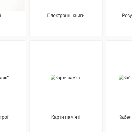
и
Електронні книги
Розу
трої
Карти пам'яті
Кабел