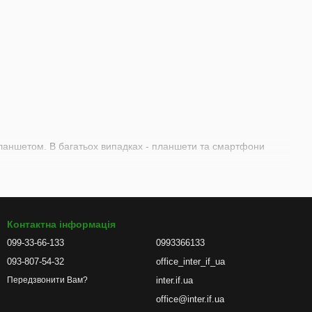
планшетом. В багатьох випадках - планшети та смартфони
Контактна інформація
099-33-66-133
0993366133
093-807-54-32
office_inter_if_ua
inter.if.ua
Передзвонити Вам?
office@inter.if.ua