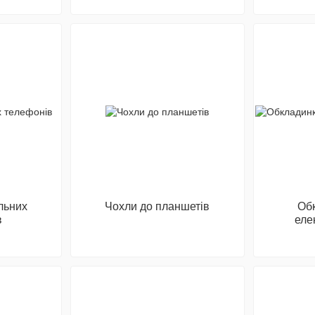
льних
Чохли до планшетів
Об
в
еле