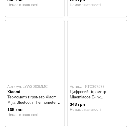
Немає в наявності
Немає в наявності
Артикул: LYWSD03MMC
Артикул: KTC367577
Xiaomi
Цифровий гігрометр
Термометр гігрометр Xiaomi
Miaomiaoce E-Ink
Mijia Bluetooth Thermometer 2
Hygrothermograph (MHO-C601)
343 грн
(LYWSD03MMC)
165 грн
Немає в наявності
Немає в наявності