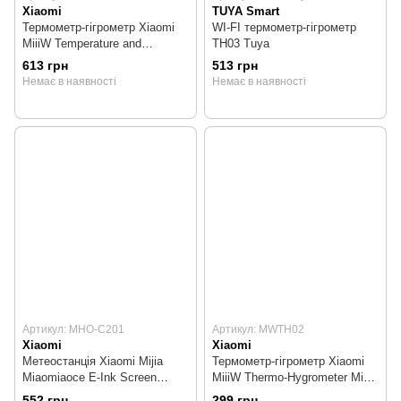
Xiaomi
TUYA Smart
Термометр-гігрометр Xiaomi
WI-FI термометр-гігрометр
MiiiW Temperature and
TH03 Tuya
Humidity Meter White (NK5253)
613 грн
513 грн
Немає в наявності
Немає в наявності
Артикул: MHO-C201
Артикул: MWTH02
Xiaomi
Xiaomi
Метеостанція Xiaomi Mijia
Термометр-гігрометр Xiaomi
Miaomiaoce E-Ink Screen
MiiiW Thermo-Hygrometer Mini
Display (MHO-C201)
White (MWTH02)
552 грн
299 грн