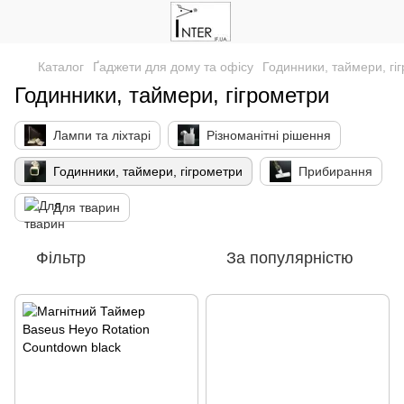
Каталог
Ґаджети для дому та офісу
Годинники, таймери, гі
Годинники, таймери, гігрометри
Лампи та ліхтарі
Різноманітні рішення
Годинники, таймери, гігрометри
Прибирання
Для тварин
Фільтр
За популярністю