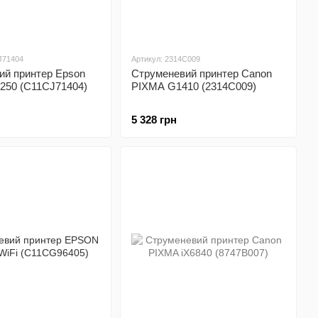
J71404
Артикул: 2314C009
ий принтер Epson
Струменевий принтер Canon
250 (C11CJ71404)
PIXMA G1410 (2314C009)
5 328 грн