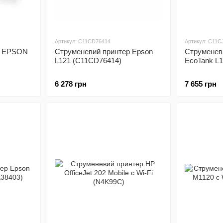
Артикул: C11CD76414
Артикул: C11C
р EPSON
Струменевий принтер Epson
Струменев
L121 (C11CD76414)
EcoTank L1
6 278 грн
7 655 грн