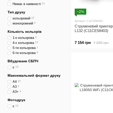
Немає в наявності
21
−2%
Тип друку
кольоровий
22
Артикул: C11CE58403
монохромний
5
Струменевий принте
L132 (C11CE58403)
Кількість кольорів
1-о кольорова
4
7 154 грн
7 265 грн
4-х кольорова
15
5-ти кольорова
1
6-ти кольорова
6
Вбудоване СБПЧ
є
15
Максимальний формат друку
A4
20
A3
3
A3+
4
Фотодрук
є
12