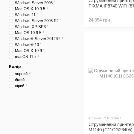
Струменевий принтер
Windows Server 2003
3
PIXMA iP8740 WiFi (8
Mac OS X 10.9.5
1
Windows 11
4
24 354 грн
Windows Server 2003 R2
3
Windows XP SP3
1
Mac OS 10.9.5
1
Windows® Server 2012R2
1
Windows® 10
1
Mac OS X 10.9
1
macOS 11.x
1
Колір
чорний
26
білий
3
сірий
1
Артикул: C11CG26405
Струменевий принте
M1140 (C11CG26405)