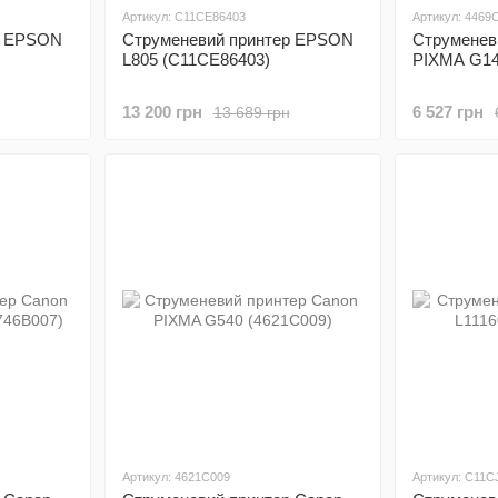
Артикул: C11CE86403
Артикул: 4469
р EPSON
Струменевий принтер EPSON
Струменев
L805 (C11CE86403)
PIXMA G14
13 200 грн
6 527 грн
13 689 грн
Артикул: 4621C009
Артикул: C11C