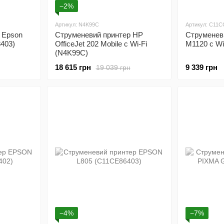
−2%
Артикул: N4K99C
Артикул: C11
 Epson
Струменевий принтер HP
Струменев
403)
OfficeJet 202 Mobile c Wi-Fi
M1120 с Wi
(N4K99C)
18 615 грн
9 339 грн
19 039 грн
−4%
−7%