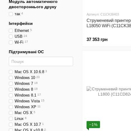
Модуль автоматичного
двостороннього друку
так
4
Артикул: C11CK38403
Струменевий принтер
Інтерфейси
L18050 WiFi (C11CK38
Ethernet
5
USB
24
37 353 грн
Wi-Fi
17
Підтримувані ОС
Mac OS X 10.6.8
3
Windows 10
20
Windows 7
18
Windows 8
18
Windows 8.1
17
Windows Vista
15
Windows XP
11
Mac OS X
5
Linux
6
Mac OS X 10.7
1
−1%
Mac OS X v10.8
2