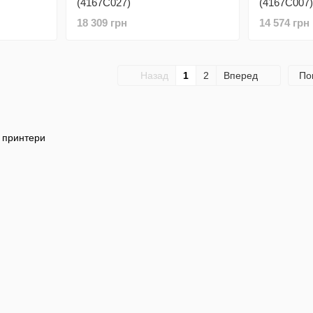
(4167C027)
(4167C007)
18 309 грн
14 574 грн
Назад
1
2
Вперед
По