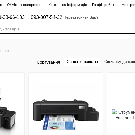
ня
Обмін та повернення
Контактна інформація
Графік роботи
Ми в роб
9-33-66-133
093-807-54-32
Передзвонити Вам?
интери
За популярністю
Спочатку дешев
Сортування: