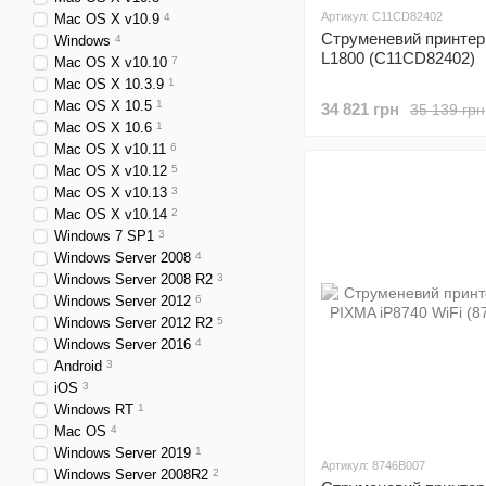
Артикул: C11CD82402
Mac OS X v10.9
4
Струменевий принте
Windows
4
L1800 (C11CD82402)
Mac OS X v10.10
7
Mac OS X 10.3.9
1
Mac OS X 10.5
1
34 821 грн
35 139 грн
Mac OS X 10.6
1
Mac OS X v10.11
6
Mac OS X v10.12
5
Mac OS X v10.13
3
Mac OS X v10.14
2
Windows 7 SP1
3
Windows Server 2008
4
Windows Server 2008 R2
3
Windows Server 2012
6
Windows Server 2012 R2
5
Windows Server 2016
4
Android
3
iOS
3
Windows RT
1
Mac OS
4
Windows Server 2019
1
Артикул: 8746B007
Windows Server 2008R2
2