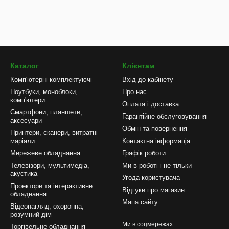
Каталог
Клієнтам
Комп'ютерні комплектуючі
Вхід до кабінету
Ноутбуки, моноблоки,
Про нас
комп'ютери
Оплата і доставка
Смартфони, планшети,
Гарантійне обслуговування
аксесуари
Обмін та повернення
Принтери, сканери, витратні
маріали
Контактна інформація
Мережеве обладнання
Графік роботи
Телевізори, мультимедіа,
Ми в роботі і не тільки
акустика
Угода користувача
Проектори та інтерактивне
Відгуки про магазин
обладнання
Мапа сайту
Відеонагляд, охоронна,
розумний дім
Ми в соцмережах
Торгівельне обладнання