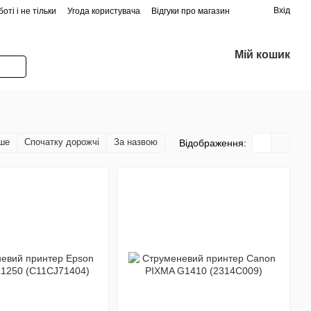
Вхід
оті і не тільки
Угода користувача
Відгуки про магазин
Мій кошик
ше
Спочатку дорожчі
За назвою
Відображення: