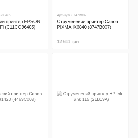
CG96405
Артикул: 8747B007
ий принтер EPSON
Струменевий принтер Canon
Fi (C11CG96405)
PIXMA iX6840 (8747B007)
12 611 грн