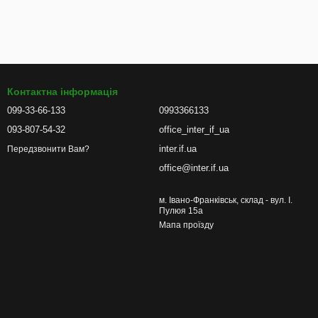
Контактна інформація
099-33-66-133
0993366133
093-807-54-32
office_inter_if_ua
inter.if.ua
Передзвонити Вам?
office@inter.if.ua
м. Івано-Франківськ, склад - вул. І.
Пулюя 15а
Мапа проїзду