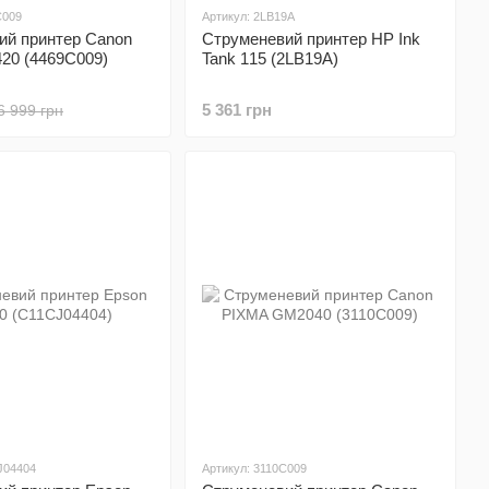
C009
Артикул: 2LB19A
ий принтер Canon
Струменевий принтер HP Ink
20 (4469C009)
Tank 115 (2LB19A)
5 361 грн
6 999 грн
J04404
Артикул: 3110C009