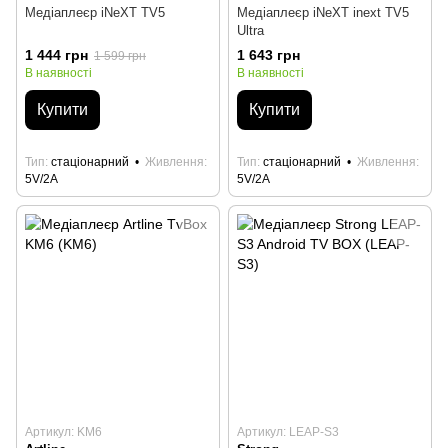
Медіаплеєр iNeXT TV5
Медіаплеєр iNeXT inext TV5
Ultra
1 444 грн
1 643 грн
1 599 грн
В наявності
В наявності
Купити
Купити
Тип
стаціонарний
Живлення
Тип
стаціонарний
Живлення
5V/2A
5V/2A
Артикул: KM6
Артикул: LEAP-S3