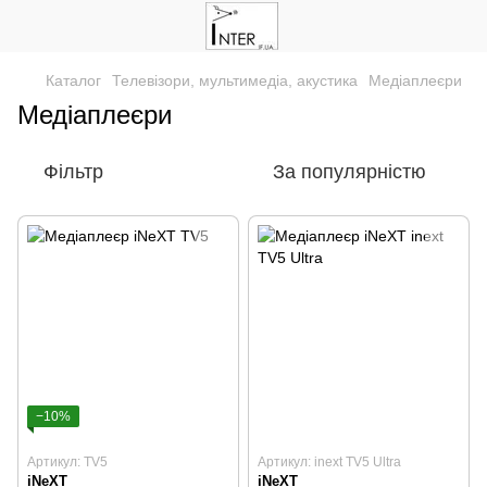
Каталог
Телевізори, мультимедіа, акустика
Медіаплеєри
Медіаплеєри
Фільтр
За популярністю
−10%
Артикул: TV5
Артикул: inext TV5 Ultra
iNeXT
iNeXT