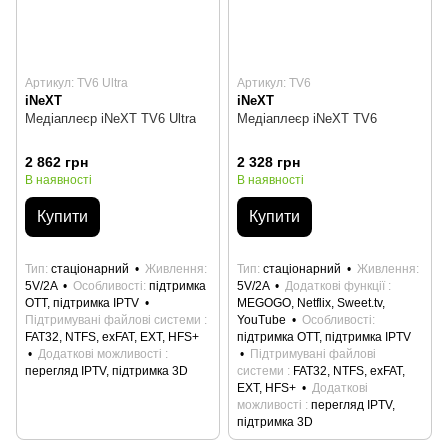
Артикул: TV6 Ultra
Артикул: TV6
iNeXT
iNeXT
Медіаплеєр iNeXT TV6 Ultra
Медіаплеєр iNeXT TV6
2 862 грн
2 328 грн
В наявності
В наявності
Купити
Купити
Тип
стаціонарний
Живлення
Тип
стаціонарний
Живлення
5V/2A
Особливості
підтримка
5V/2A
Додаткові функції
OTT, підтримка IPTV
MEGOGO, Netflix, Sweet.tv,
Підтримувані файлові системи
YouTube
Особливості
FAT32, NTFS, exFAT, EXT, HFS+
підтримка OTT, підтримка IPTV
Додаткові можливості
Підтримувані файлові
перегляд IPTV, підтримка 3D
системи
FAT32, NTFS, exFAT,
EXT, HFS+
Додаткові
можливості
перегляд IPTV,
підтримка 3D