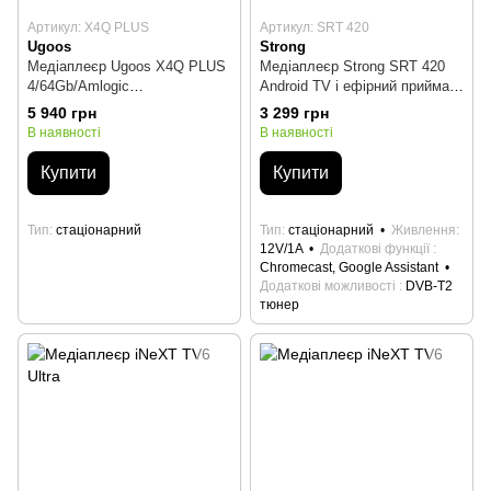
Артикул: X4Q PLUS
Артикул: SRT 420
Ugoos
Strong
Медіаплеєр Ugoos X4Q PLUS
Медіаплеєр Strong SRT 420
4/64Gb/Amlogic
Android TV і ефірний приймач
S905X4/Android 1 (X4Q PLUS)
в одному пристрої (SRT 420)
5 940 грн
3 299 грн
В наявності
В наявності
Купити
Купити
Тип
стаціонарний
Тип
стаціонарний
Живлення
12V/1A
Додаткові функції
Chromecast, Google Assistant
Додаткові можливості
DVB-T2
тюнер