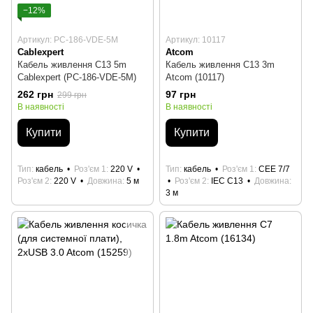
−12%
Артикул: PC-186-VDE-5M
Артикул: 10117
Cablexpert
Atcom
Кабель живлення C13 5m
Кабель живлення C13 3m
Cablexpert (PC-186-VDE-5M)
Atcom (10117)
262 грн
97 грн
299 грн
В наявності
В наявності
Купити
Купити
Тип
кабель
Роз'єм 1
220 V
Тип
кабель
Роз'єм 1
CEE 7/7
Роз'єм 2
220 V
Довжина
5 м
Роз'єм 2
IEC C13
Довжина
3 м