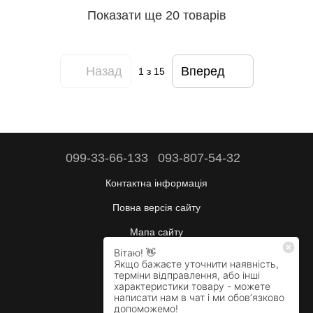
Показати ще 20 товарів
Назад
Вперед
1
з 15
099-33-66-133
093-807-54-32
Контактна інформація
Повна версія сайту
Мапа сайту
Будні:
10:00–17:00
Сб:
вихідний
Нд:
вихідний