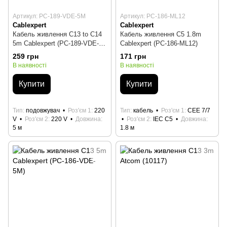
Артикул: PC-189-VDE-5M
Артикул: PC-186-ML12
Cablexpert
Cablexpert
Кабель живлення C13 to C14
Кабель живлення C5 1.8m
5m Cablexpert (PC-189-VDE-
Cablexpert (PC-186-ML12)
5M)
259 грн
171 грн
В наявності
В наявності
Купити
Купити
Тип
подовжувач
Роз'єм 1
220
Тип
кабель
Роз'єм 1
CEE 7/7
V
Роз'єм 2
220 V
Довжина
Роз'єм 2
IEC C5
Довжина
5 м
1.8 м