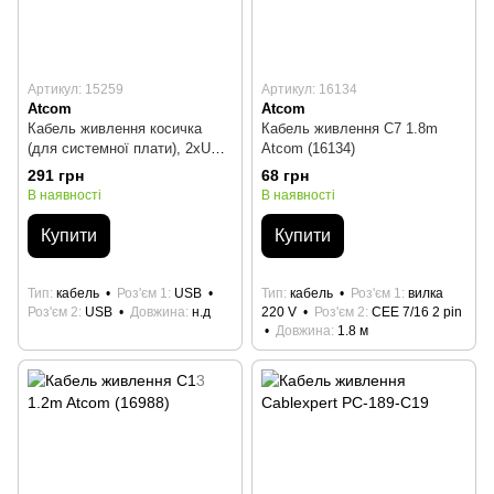
Артикул: 15259
Артикул: 16134
Atcom
Atcom
Кабель живлення косичка
Кабель живлення C7 1.8m
(для системної плати), 2xUSB
Atcom (16134)
3.0 Atcom (15259)
291 грн
68 грн
В наявності
В наявності
Купити
Купити
Тип
кабель
Роз'єм 1
USB
Тип
кабель
Роз'єм 1
вилка
Роз'єм 2
USB
Довжина
н.д
220 V
Роз'єм 2
CEE 7/16 2 pin
Довжина
1.8 м