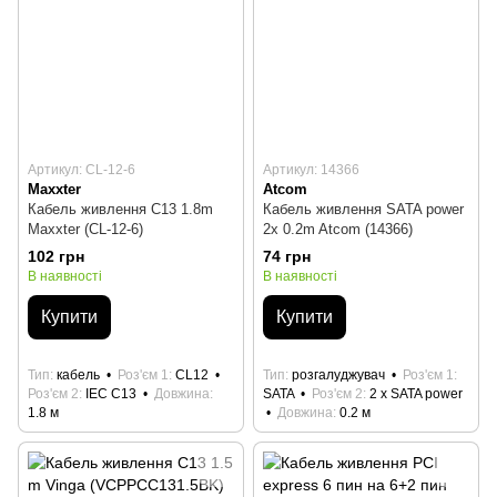
Артикул: CL-12-6
Артикул: 14366
Maxxter
Atcom
Кабель живлення C13 1.8m
Кабель живлення SATA power
Maxxter (CL-12-6)
2x 0.2m Atcom (14366)
102 грн
74 грн
В наявності
В наявності
Купити
Купити
Тип
кабель
Роз'єм 1
CL12
Тип
розгалуджувач
Роз'єм 1
Роз'єм 2
IEC C13
Довжина
SATA
Роз'єм 2
2 х SATA power
1.8 м
Довжина
0.2 м