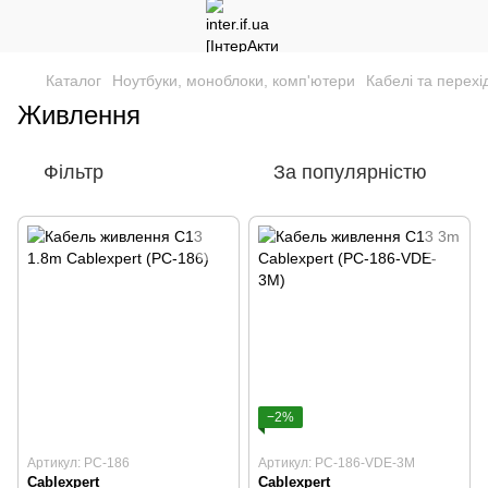
Каталог
Ноутбуки, моноблоки, комп'ютери
Кабелі та перехі
Живлення
Фільтр
За популярністю
−2%
Артикул: PC-186
Артикул: PC-186-VDE-3M
Cablexpert
Cablexpert