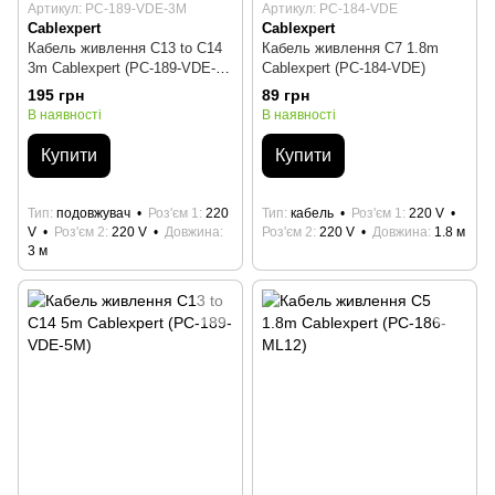
Артикул: PC-189-VDE-3M
Артикул: PC-184-VDE
Cablexpert
Cablexpert
Кабель живлення C13 to C14
Кабель живлення C7 1.8m
3m Cablexpert (PC-189-VDE-
Cablexpert (PC-184-VDE)
3M)
195 грн
89 грн
В наявності
В наявності
Купити
Купити
Тип
подовжувач
Роз'єм 1
220
Тип
кабель
Роз'єм 1
220 V
V
Роз'єм 2
220 V
Довжина
Роз'єм 2
220 V
Довжина
1.8 м
3 м