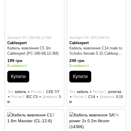
Артикул: PC-186-ML12-3M
Артикул: PC-SFC14M-01
Cablexpert
Cablexpert
Кабель живлення C5 3m
Кабель живлення C14 male to
Cablexpert (PC-186-ML12-3M)
Schuko female 0.15 Cablexpert
(PC-SFC14M-01)
199 грн
240 грн
В наявності
В наявності
Купити
Купити
Тип
кабель
Роз'єм 1
CEE 7/7
Тип
кабель
Роз'єм 1
розетка
Роз'єм 2
IEC C5
Довжина
3
Роз'єм 2
С14
Довжина
0.15
м
м