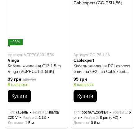
−23%
Артикул: VCPPCC131.5BK
Артикул: CC-PSU-86
Vinga
Cablexpert
Кабель живлення C13 1.5 m
Кабель живлення PCI express
Vinga (VCPPCC131.5BK)
6 пин на 6+2 пин Cablexpert
(CC-PSU-86)
99 грн
95 грн
129 грн
В наявності
В наявності
Купити
Купити
Тип
кабель
Роз'єм 1
вилка
Тип
розгалуджувач
Роз'єм 1
6
220 V
Роз'єм 2
C13
pin
Роз'єм 2
8 pin (6+2)
Довжина
1.5 м
Довжина
0.8 м