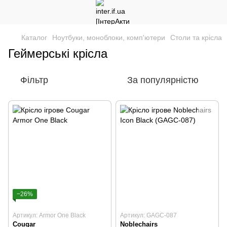
Каталог
Ноутбуки, моноблоки, комп'ютери
Столи та крісла
Геймерські крісла
Фільтр
За популярністю
−26%
Артикул: Armor One Black
Артикул: GAGC-087
Cougar
Noblechairs