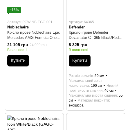
−16%
Артикул: PGW-NB-EGC-001
Артикул: 64365
Noblechairs
Defender
Крісло ігрове Noblechairs Epic
Крісло ігрове Defender
Mercedes-AMG Formula One
Devastator CT-365 Black/Red
(PGW-NB-EGC-001)
(64365)
21 105 грн
8 325 грн
24 999 грн
В наявності
В наявності
Купити
Купити
Розмір роликів
50 мм
Максимальний зріст
користувача
190 см
Нижній
поріг висоти сидіння
46 см
Максимальна висота сидіння
55
см
Матеріал покриття
екошкіра