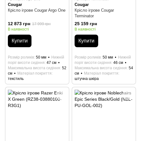
Cougar
Cougar
Крісло ігрове Cougar Argo One
Крісло ігрове Cougar
Terminator
12 873 грн
25 159 грн
17 999 грн
В наявності
В наявності
Купити
Купити
Розмір роликів
50 мм
Нижній
Розмір роликів
50 мм
Нижній
поріг висоти сидіння
47 см
поріг висоти сидіння
46 см
Максимальна висота сидіння
52
Максимальна висота сидіння
54
см
Матеріал покриття
см
Матеріал покриття
текстиль
штучна шкіра