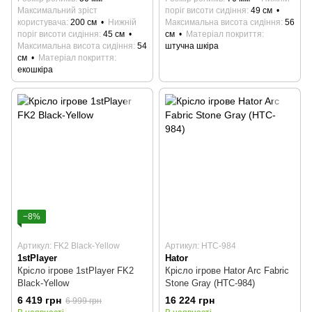
Максимальний зріст
поріг висоти сидіння
49 см
користувача
200 см
Нижній
Максимальна висота сидіння
56
поріг висоти сидіння
45 см
см
Матеріал покриття
Максимальна висота сидіння
54
штучна шкіра
см
Матеріал покриття
екошкіра
−8%
Артикул: FK2 Black-Yellow
Артикул: HTC-984
1stPlayer
Hator
Крісло ігрове 1stPlayer FK2
Крісло ігрове Hator Arc Fabric
Black-Yellow
Stone Gray (HTC-984)
6 419 грн
16 224 грн
6 999 грн