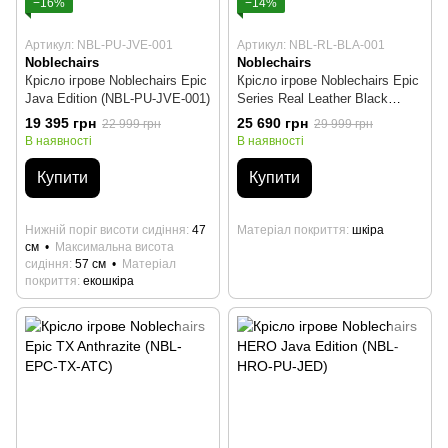
−16%
−14%
Артикул: NBL-PU-JVE-001
Артикул: NBL-RL-BLA-001
Noblechairs
Noblechairs
Крісло ігрове Noblechairs Epic
Крісло ігрове Noblechairs Epic
Java Edition (NBL-PU-JVE-001)
Series Real Leather Black
(NBL-RL-BLA-001)
19 395 грн
25 690 грн
22 999 грн
29 999 грн
В наявності
В наявності
Купити
Купити
Нижній поріг висоти сидіння
47
Матеріал покриття
шкіра
см
Максимальна висота
сидіння
57 см
Матеріал
покриття
екошкіра