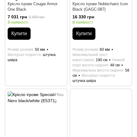
Крісло ігрове Cougar Armor
Крісло ігрове Noblechairs Icon
One Black
Black (GAGC-087)
7 031 грн
16 330 грн
9 499 грн
В наявності
В наявності
Купити
Купити
Розмір роликів
50 мм
Розмір роликів
60 мм
Матеріал покриття
штучна
Максимальний зріст
шкіра
користувача
190 см
Нижній
поріг висоти сидіння
48 см
Максимальна висота сидіння
58
см
Матеріал покриття
штучна шкіра