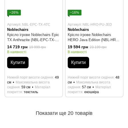
−26%
−16%
Артикул: NBL-EPC-TX-ATC
Артикул: NBL-HRO-PU-JED
Noblechairs
Noblechairs
Крісло ігрове Noblechairs Epic
Крісло ігрове Noblechairs
TX Anthrazite (NBL-EPC-TX-
HERO Java Edition (NBL-HRO-
ATC)
PU-JED)
14 719 грн
19 594 грн
19 999 грн
23 199 грн
В наявності
В наявності
Купити
Купити
Нижній поріг висоти сидіння
49
Нижній поріг висоти сидіння
48
см
Максимальна висота
см
Максимальна висота
сидіння
59 см
Матеріал
сидіння
57 см
Матеріал
покриття
текстиль
покриття
екошкіра
Показати ще 20 товарів