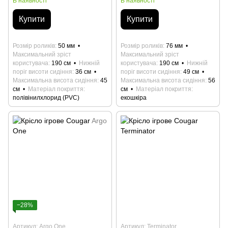
В наявності
В наявності
Купити
Купити
Розмір роликів
50 мм
Розмір роликів
76 мм
Максимальний зріст
Максимальний зріст
користувача
190 см
Нижній
користувача
190 см
Нижній
поріг висоти сидіння
36 см
поріг висоти сидіння
49 см
Максимальна висота сидіння
45
Максимальна висота сидіння
56
см
Матеріал покриття
см
Матеріал покриття
полівінилхлорид (PVC)
екошкіра
−28%
Артикул: Argo One
Артикул: Terminator