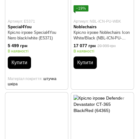
−19%
Артикул: E5371
Артикул: NBL-ICN-PU-WBK
Special4You
Noblechairs
Крісло ігрове Special4You
Крісло ігрове Noblechairs Icon
Nero black/white (E5371)
White/Black (NBL-ICN-PU-
WBK)
5 499 грн
17 077 грн
20 999 грн
В наявності
В наявності
Купити
Купити
Матеріал покриття
штучна
шкіра