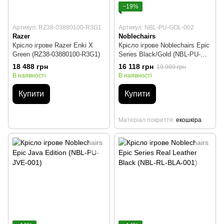
−19%
Артикул: RZ38-03880100-R3G1
Артикул: NBL-PU-GOL-002
Razer
Noblechairs
Крісло ігрове Razer Enki X
Крісло ігрове Noblechairs Epic
Green (RZ38-03880100-R3G1)
Series Black/Gold (NBL-PU-
GOL-002)
18 488 грн
16 118 грн
19 999 грн
В наявності
В наявності
Купити
Купити
Матеріал покриття
екошкіра