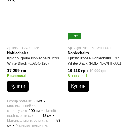
−19%
Артикул: GAGC-126
Артикул: NBL-PU-WHT-001
Noblechairs
Noblechairs
Крісло ігрове Noblechairs Icon
Крісло ігрове Noblechairs Epic
White/Black (GAGC-126)
White/Black (NBL-PU-WHT-001)
17 299 грн
16 118 грн
19 999 грн
В наявності
В наявності
Купити
Купити
Розмір роликів
60 мм
Максимальний зріст
користувача
190 см
Нижній
поріг висоти сидіння
48 см
Максимальна висота сидіння
58
см
Матеріал покриття