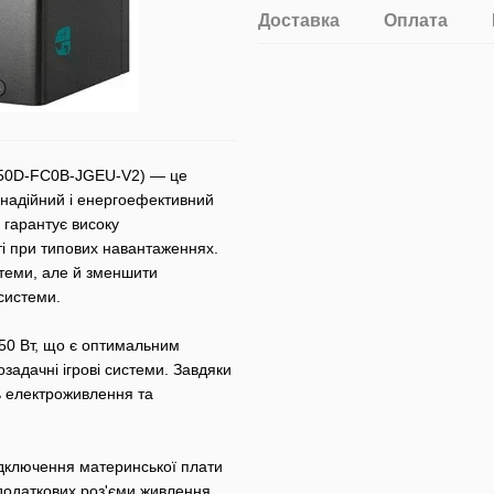
Доставка
Оплата
50D-FC0B-JGEU-V2) — це
ь надійний і енергоефективний
гарантує високу
і при типових навантаженнях.
теми, але й зменшити
системи.
650 Вт, що є оптимальним
задачні ігрові системи. Завдяки
ть електроживлення та
ідключення материнської плати
 додаткових роз'єми живлення