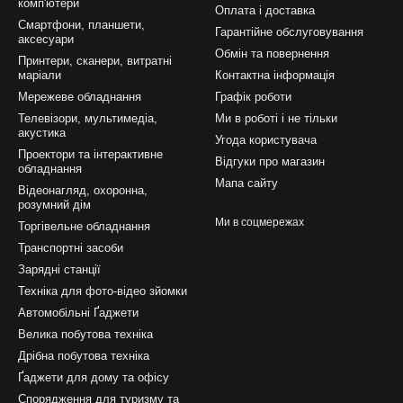
комп'ютери
Оплата і доставка
Смартфони, планшети,
Гарантійне обслуговування
аксесуари
Обмін та повернення
Принтери, сканери, витратні
маріали
Контактна інформація
Мережеве обладнання
Графік роботи
Телевізори, мультимедіа,
Ми в роботі і не тільки
акустика
Угода користувача
Проектори та інтерактивне
Відгуки про магазин
обладнання
Мапа сайту
Відеонагляд, охоронна,
розумний дім
Ми в соцмережах
Торгівельне обладнання
Транспортні засоби
Зарядні станції
Техніка для фото-відео зйомки
Автомобільні Ґаджети
Велика побутова техніка
Дрібна побутова техніка
Ґаджети для дому та офісу
Спорядження для туризму та