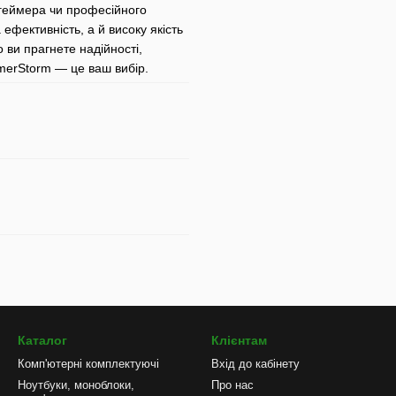
 геймера чи професійного
 ефективність, а й високу якість
о ви прагнете надійності,
merStorm — це ваш вибір.
Каталог
Клієнтам
Комп'ютерні комплектуючі
Вхід до кабінету
Ноутбуки, моноблоки,
Про нас