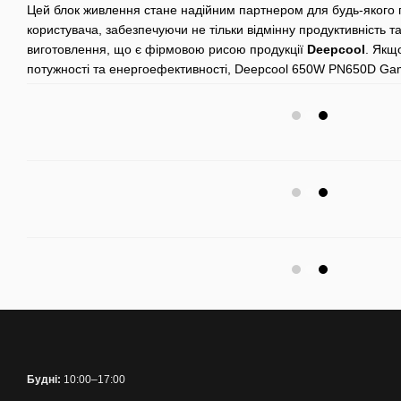
Цей блок живлення стане надійним партнером для будь-якого
користувача, забезпечуючи не тільки відмінну продуктивність та
виготовлення, що є фірмовою рисою продукції
Deepcool
. Якщ
потужності та енергоефективності, Deepcool 650W PN650D Ga
Будні:
10:00–17:00