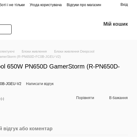
Вхід
оті і не тільки
Угода користувача
Відгуки про магазин
Мій кошик
плектуючі
Блоки живлення
Блоки живлення Deepcool
GamerStorm (R-PN650D-FC0B-JGEU-V2)
ool 650W PN650D GamerStorm (R-PN650D-
C0B-JGEU-V2
Написати відгук
рн
Порівняти
В бажання
 відгук або коментар