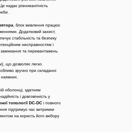
 Це надає різноманітність
реби.
лятора
, блок живлення працює
аженнями. Додатковий захист,
печує стабільність та безпеку
отенційним несправностям і
о замикання та перевантажень.
мм), що дозволяє легко
собливо зручно при складанні
 наявних.
ій оболонці, здатним
ійність і довговічність у
ної топології DC-DC
і повного
ння підтримує час витримки
ментом на користь його вибору