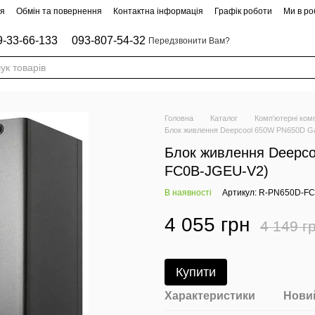
ня
Обмін та повернення
Контактна інформація
Графік роботи
Ми в роб
9-33-66-133
093-807-54-32
Передзвонити Вам?
Головна
Каталог
Комп'ютерні ком
Блок живлення Deepcool 650W PN650D 
Блок живлення Deepc
FC0B-JGEU-V2)
В наявності
Артикул: R-PN650D-F
4 055 грн
4 149 г
Купити
Характеристики
Новий