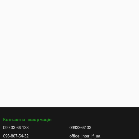
Контактна інформація
099-33-66-133
0993366133
093-807-54-32
office_inter_if_ua