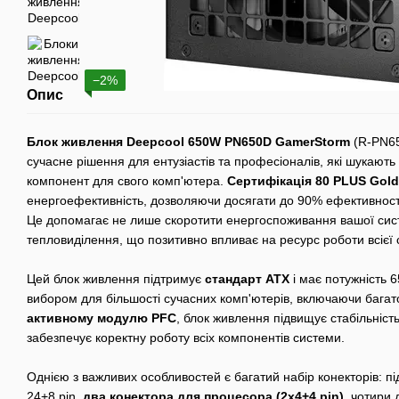
−2%
Опис
Блок живлення Deepcool 650W PN650D GamerStorm
(R-PN6
сучасне рішення для ентузіастів та професіоналів, які шукают
компонент для свого комп'ютера.
Сертифікація 80 PLUS Gold
енергоефективність, дозволяючи досягати до 90% ефективност
Це допомагає не лише скоротити енергоспоживання вашої сис
тепловиділення, що позитивно впливає на ресурс роботи всієї 
Цей блок живлення підтримує
стандарт ATX
і має потужність 
вибором для більшості сучасних комп'ютерів, включаючи багато
активному модулю PFC
, блок живлення підвищує стабільніс
забезпечує коректну роботу всіх компонентів системи.
Однією з важливих особливостей є багатий набір конекторів: п
24+8 pin,
два конектора для процесора (2x4+4 pin)
, чотири