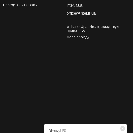
inter.if.ua
Передзвонити Вам?
office@inter.if.ua
м. Івано-Франківськ, склад - вул. І.
Пулюя 15а
Мапа проїзду