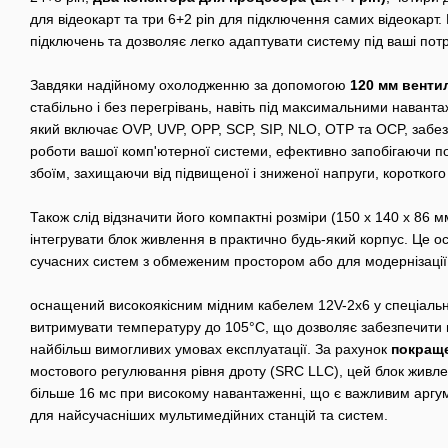
для відеокарт та три 6+2 pin для підключення самих відеокарт.
підключень та дозволяє легко адаптувати систему під ваші пот
Завдяки надійному охолодженню за допомогою
120 мм венти
стабільно і без перегрівань, навіть під максимальними навант
який включає OVP, UVP, OPP, SCP, SIP, NLO, OTP та OCP, забез
роботи вашої комп'ютерної системи, ефективно запобігаючи п
збоїм, захищаючи від підвищеної і зниженої напруги, коротког
Також слід відзначити його компактні розміри (150 х 140 х 86 
інтегрувати блок живлення в практично будь-який корпус. Це о
сучасних систем з обмеженим простором або для модернізації
оснащений високоякісним мідним кабелем 12V-2x6 у спеціальн
витримувати температуру до 105°C, що дозволяє забезпечити над
найбільш вимогливих умовах експлуатації. За рахунок
покраще
мостового регулювання рівня дроту (SRC LLC), цей блок живле
більше 16 мс при високому навантаженні, що є важливим аргу
для найсучасніших мультимедійних станцій та систем.