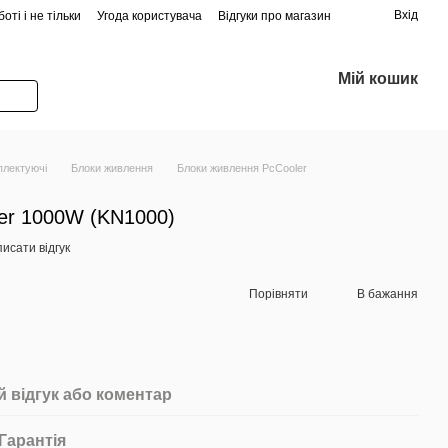
Вхід
оті і не тільки
Угода користувача
Відгуки про магазин
Мій кошик
плектуючі
Блоки живлення
Блоки живлення PcCooler
er 1000W (KN1000)
исати відгук
Порівняти
В бажання
 відгук або коментар
Гарантія