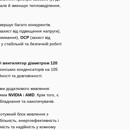
 але й зменшує тепловиділення,
ершує багато конкурентів.
захист від підвищення напруги),
замикання),
OCP
(захист від
 стабільній та безпечній роботі
ий
вентилятор діаметром 120
онських конденсаторів на 105
ості та довговічності.
єми додаткового живлення:
елями
NVIDIA
і
AMD
. Крім того, є
бладнання та накопичувачів.
 потужний блок живлення з
ільність, енергоефективність і
кість та надійність у кожному