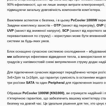
90% ефективності, що не лише знижує витрати електроенергії,
підвищуючи загальну довговічність компонентів комп'ютера.
Важливим аспектом є безпека, і в цьому
PcCooler 1000W
перев
Завдяки комплексу захистів –
OTP
(захист від перегріву),
OVP
(
UVP
(захист від зниженої напруги),
SCP
(захист від короткого 
перевантаження по струму) – користувач може бути впевнений у
системи за будь-яких умов.
Блок оснащено сучасною системою охолодження – вбудован
мм
забезпечує ефективне відведення тепла, а використання яп
градусів у напівмостовій схемі випрямлення струму додає надійн
Для підключення сучасних відеокарт передбачено чотири роз'
3x6+2pin та 1x16pin, що гарантує сумісність із останніми мод
три роз'єми
SATA
та один
Peripheral
для підключення іншого о
Обравши
PcCooler 1000W (KN1000)
, ви отримуєте надійний і
п'ятирічною гарантією, що забезпечить вашому комп'ютеру стаб
безпеку на довгий час. Це ідеальне рішення для тих, хто цінує я