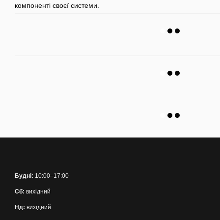
компоненті своєї системи.
Будні:
10:00–17:00
Сб:
вихідний
Нд:
вихідний