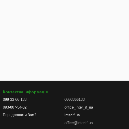
Контактна інформація
099-33-66-133
0993366133
093-807-54-32
office_inter_if_ua
inter.if.ua
Передзвонити Вам?
office@inter.if.ua