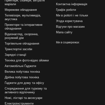
Принтери, сканери, витратні
маріали
Контактна інформація
Мережеве обладнання
Графік роботи
Телевізори, мультимедіа,
Ми в роботі і не тільки
акустика
Угода користувача
Проектори та інтерактивне
Відгуки про магазин
обладнання
Мапа сайту
Відеонагляд, охоронна,
розумний дім
Ми в соцмережах
Торгівельне обладнання
Транспортні засоби
Зарядні станції
Техніка для фото-відео зйомки
Автомобільні Ґаджети
Велика побутова техніка
Дрібна побутова техніка
Ґаджети для дому та офісу
Спорядження для туризму та
активного відпочинку
Ножі, ліхтарі та аксесуари
Електроінструменти