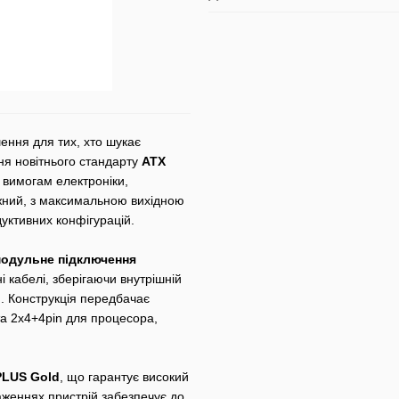
ення для тих, хто шукає
ня новітнього стандарту
ATX
 вимогам електроніки,
тужний, з максимальною вихідною
уктивних конфігурацій.
модульне підключення
 кабелі, зберігаючи внутрішній
. Конструкція передбачає
а 2x4+4pin для процесора,
PLUS Gold
, що гарантує високий
аженнях пристрій забезпечує до