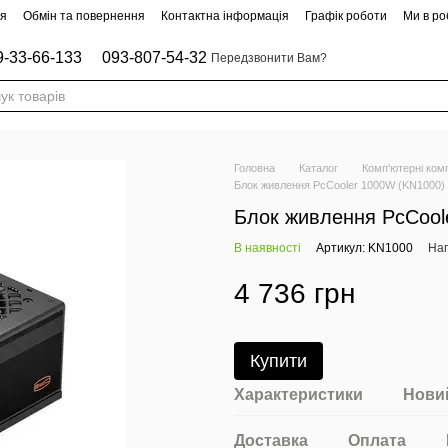
ня
Обмін та повернення
Контактна інформація
Графік роботи
Ми в роб
9-33-66-133
093-807-54-32
Передзвонити Вам?
Головна
Каталог
Комп'ютерні ком
Блок живлення PcCooler 1000W (KN1000)
Блок живлення PcCool
В наявності
Артикул: KN1000
Нап
4 736 грн
Купити
Характеристики
Новий
Доставка
Оплата