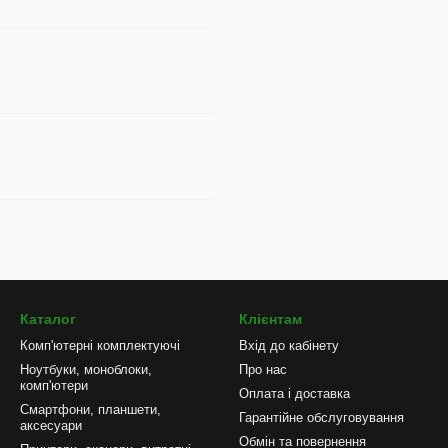
Каталог
Клієнтам
Комп'ютерні комплектуючі
Вхід до кабінету
Ноутбуки, моноблоки,
Про нас
комп'ютери
Оплата і доставка
Смартфони, планшети,
Гарантійне обслуговування
аксесуари
Обмін та повернення