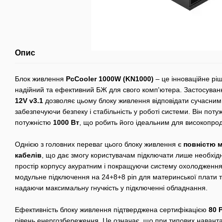
Опис
Блок живлення
PcCooler 1000W (KN1000)
– це інноваційне ріш
надійний та ефективний БЖ для свого комп'ютера. Застосуван
12V v3.1
дозволяє цьому блоку живлення відповідати сучасним
забезпечуючи безпеку і стабільність у роботі системи. Він по
потужністю
1000 Вт
, що робить його ідеальним для високопрод
Однією з головних переваг цього блоку живлення є
повністю 
кабелів
, що дає змогу користувачам підключати лише необхідні
простір корпусу акуратним і покращуючи систему охолодження
модульне підключення на 24+8+8 pin для материнської плати т
надаючи максимальну гнучкість у підключенні обладнання.
Ефективність блоку живлення підтверджена сертифікацією
80 
рівень енергозбереження. Це означає, що при типових навант