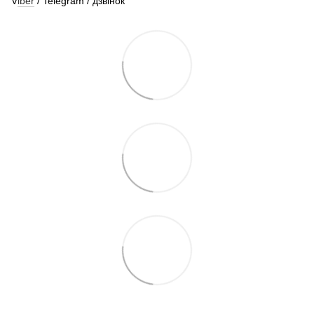
V
iber
/ Telegram / дзвінок