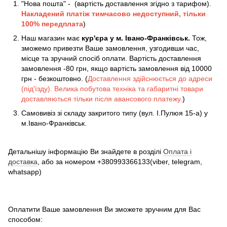
"Нова пошта" - (вартість доставлення згідно з тарифом).
Накладений платіж
тимчасово недоступний, тільки
100% передплата
)
Наш магазин має
кур'єра у м. Івано-Франківськ.
Тож,
зможемо привезти Ваше замовлення, узгодивши час,
місце та зручний спосіб оплати. Вартість доставлення
замовлення -80 грн, якщо вартість замовлення від 10000
грн - безкоштовно. (
Доставлення здійснюється до адреси
(під'їзду). Велика побутова техніка та габаритні товари
доставляються тільки після авансового платежу.
)
Самовивіз зі складу закритого типу (вул. І.Пулюя 15-а) у
м.Івано-Франківськ.
Детальнішу інформацію Ви знайдете в розділі
Оплата і
доставка
, або за номером +380993366133(viber, telegram,
whatsapp)
Оплатити Ваше замовлення Ви зможете зручним для Вас
способом: