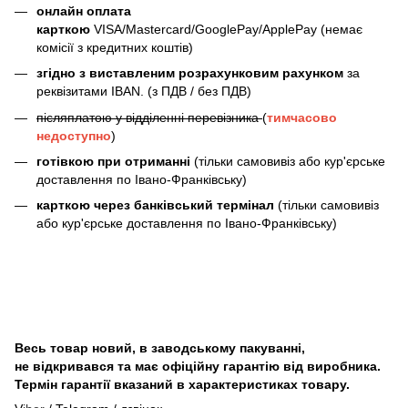
онлайн оплата
карткою
VISA/Mastercard/GooglePay/ApplePay (немає
комісії з кредитних коштів)
згідно з виставленим розрахунковим рахунком
за
реквізитами IBAN. (з ПДВ / без ПДВ)
післяплатою у відділенні перевізника
(
тимчасово
недоступно
)
готівкою при отриманні
(тільки самовивіз або кур'єрське
доставлення по Івано-Франківську)
карткою через банківський термінал
(тільки самовивіз
або кур'єрське доставлення по Івано-Франківську)
Весь товар новий, в заводському пакуванні,
не відкривався та має офіційну гарантію від виробника.
Термін гарантії вказаний в характеристиках товару.