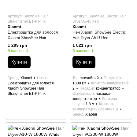
Артикул: ShowSee Hair
Артикул: ShowSee Electric Hair
Straightener E1-P Pink
Dryer A5-R Red
Xiaomi
Xiaomi
Електрощітка для волосся
Фен Xiaomi ShowSee Electric
Xiaomi ShowSee Hair
Hair Dryer A5-R Red
Straightener E1-P Pink
1 299 грн
1 021 грн
В наявності
В наявності
Купити
Купити
Бренд
Xiaomi
Назва
Тип
звичайний
Потужність
Електрощітка для волосся
1800 Вт
Кількість швидкостей
Xiaomi ShowSee Hair
2
Насадки
концентратор
Straightener E1-P Pink
Особливості
насадка-
концентратор
Довжина
шнура
1.8 м
Кількість
температурних режимів
2
Бренд
Xiaomi