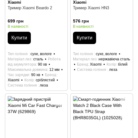
Xiaomi
Xiaomi
Тример Xiaomi Beardo 2
Тример Xiaomi HN3
699 грн
576 грн
В наявності
В наявності
Купити
Купити
Тип гоління
сухе, вологе
Тип гоління
сухе, вологе
Матеріал лез
сталь
Робота
Матеріал лез
нержавіюча сталь
від акумулятора
90 хв
Бренд
Xiaomi
Колір
білий
Максимальна довжина
12 мм
Система гоління
леза
Час зарядки
90 хв
Бренд
Xiaomi
Колір
сріблястий
Система гоління
леза