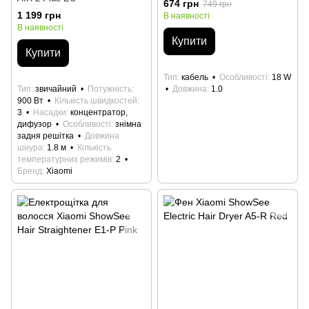
674 грн
749 грн
1 199 грн
В наявності
В наявності
Купити
Купити
Тип
кабель
Особливості
18 W
Тип
звичайний
Потужність
Довжина
1.0
900 Вт
Кількість швидкостей
3
Насадки
концентратор,
дифузор
Особливості
знімна
задня решітка
Довжина
шнура
1.8 м
Кількість
температурних режимів
2
Бренд
Xiaomi