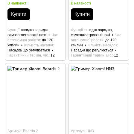
В наявності
В наявності
Купити
Купити
Функції
швидка зарядка,
Функції
швидка зарядка,
самозагострювані ножі
Час
самозагострювані ножі
Час
автономної роботи
до 120
автономної роботи
до 120
хвилин
Кількість насадок
хвилин
Кількість насадок
Насадка що регулюється
Насадка що регулюється
Гарантійний термін, міс.
12
Гарантійний термін, міс.
12
Артикул: Beardo 2
Артикул: HN3