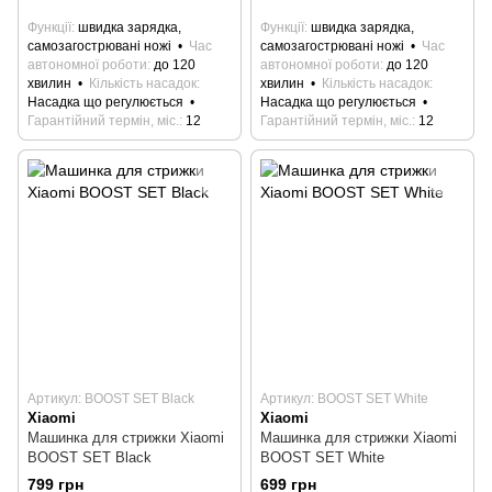
Функції
швидка зарядка,
Функції
швидка зарядка,
самозагострювані ножі
Час
самозагострювані ножі
Час
автономної роботи
до 120
автономної роботи
до 120
хвилин
Кількість насадок
хвилин
Кількість насадок
Насадка що регулюється
Насадка що регулюється
Гарантійний термін, міс.
12
Гарантійний термін, міс.
12
Артикул: BOOST SET Black
Артикул: BOOST SET White
Xiaomi
Xiaomi
Машинка для стрижки Xiaomi
Машинка для стрижки Xiaomi
BOOST SET Black
BOOST SET White
799 грн
699 грн