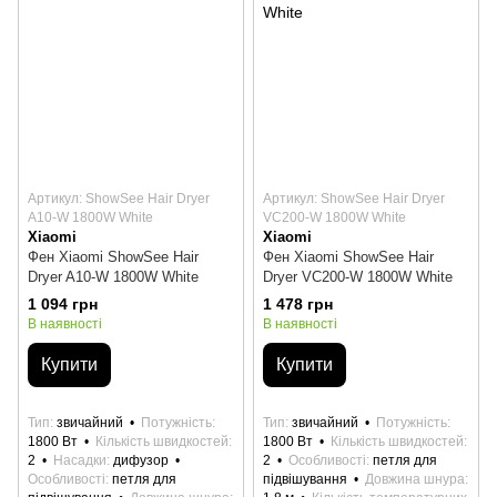
Артикул: ShowSee Hair Dryer
Артикул: ShowSee Hair Dryer
A10-W 1800W White
VC200-W 1800W White
Xiaomi
Xiaomi
Фен Xiaomi ShowSee Hair
Фен Xiaomi ShowSee Hair
Dryer A10-W 1800W White
Dryer VC200-W 1800W White
1 094 грн
1 478 грн
В наявності
В наявності
Купити
Купити
Тип
звичайний
Потужність
Тип
звичайний
Потужність
1800 Вт
Кількість швидкостей
1800 Вт
Кількість швидкостей
2
Насадки
дифузор
2
Особливості
петля для
Особливості
петля для
підвішування
Довжина шнура