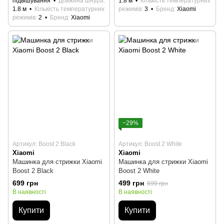
підвішування
Довжина шнура
1.8 м
Кількість температурних
1.8 м
Кількість температурних
режимів
3
Бренд
Xiaomi
режимів
2
Бренд
Xiaomi
−29%
Артикул: Boost 2 Black
Артикул: Boost 2 White
Xiaomi
Xiaomi
Машинка для стрижки Xiaomi
Машинка для стрижки Xiaomi
Boost 2 Black
Boost 2 White
699 грн
499 грн
699 грн
В наявності
В наявності
Купити
Купити