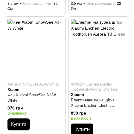
3.5 мм
Опір навушників
32
3.5 мм
Опір навушників
32
Ом
Ом
Артикул: ShowSee A1-W White
Артикул: Enchen Electric
Xiaomi
Toothbrush Aurora T3 Green
Xiaomi
Фен Xiaomi ShowSee A1-W
Електрична зубна щітка
White
Xiaomi Enchen Electric
876 грн
Toothbrush Aurora T3 Green
899 грн
В наявності
В наявності
Купити
Купити