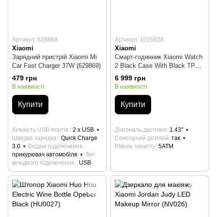
Артикул: 629869
Артикул: 1025028
Xiaomi
Xiaomi
Зарядний пристрій Xiaomi Mi
Смарт-годинник Xiaomi Watch
Car Fast Charger 37W (629869)
2 Black Case With Black TPU
Strap (BHR8035GL) (1025028)
479 грн
6 999 грн
В наявності
В наявності
Купити
Купити
Кількість USB портів
2 x USB
Діагональ дисплея
1.43"
Швидка зарядка
Quick Charge
Сенсорний дісплей
так
3.0
Вхідне підключення
Рівень захисту
5ATM
прикурювач автомобіля
Тип
вихідного підключення
USB