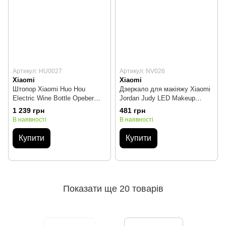
Артикул: HU0027
Артикул: NV026
Xiaomi
Xiaomi
Штопор Xiaomi Huo Hou
Дзеркало для макіяжу Xiaomi
Electric Wine Bottle Opeber
Jordan Judy LED Makeup
Black (HU0027)
Mirror (NV026)
1 239 грн
481 грн
В наявності
В наявності
Купити
Купити
Показати ще 20 товарів