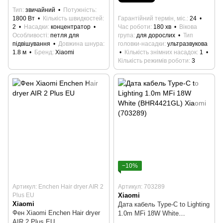
Тип
звичайний
Потужність
1800 Вт
Кількість швидкостей
Гарантійний термін, міс.
24
2
Насадки
концентратор
Час роботи
180 хв
Вікова
Особливості
петля для
група
для дорослих
Тип
підвішування
Довжина шнура
головки-насадки
ультразвукова
1.8 м
Бренд
Xiaomi
Кількість знімних насадок
1
Кількість режимів роботи
3
−10%
Артикул: Enchen Hair dryer AIR 2
Артикул: 703289
Plus EU
Xiaomi
Xiaomi
Дата кабель Type-C to Lighting
Фен Xiaomi Enchen Hair dryer
1.0m MFi 18W White
AIR 2 Plus EU
(BHR4421GL) Xiaomi (703289)